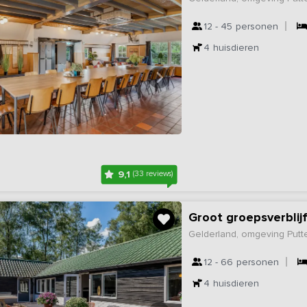
12 - 45
personen
4
huisdieren
9,1
(33 reviews)
Groot groepsverblij
Gelderland, omgeving Putt
12 - 66
personen
4
huisdieren