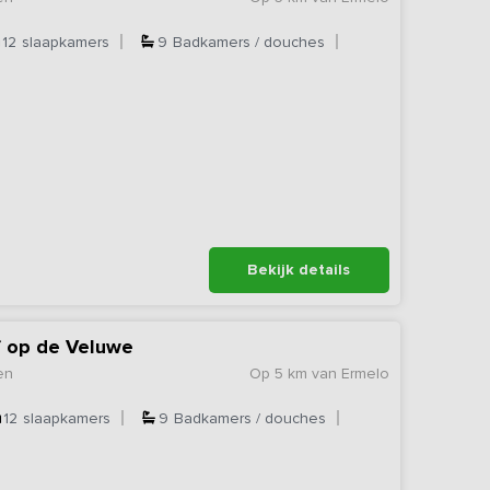
12
slaapkamers
9
Badkamers / douches
Bekijk details
f op de Veluwe
en
Op 5 km van Ermelo
12
slaapkamers
9
Badkamers / douches