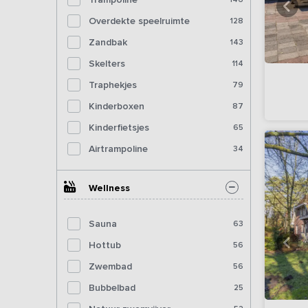
Overdekte speelruimte
128
Zandbak
143
Skelters
114
Traphekjes
79
Kinderboxen
87
Kinderfietsjes
65
Airtrampoline
34
Wellness
Sauna
63
Hottub
56
Zwembad
56
Bubbelbad
25