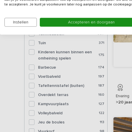
Bioscoop
4
te accepteren. Je kunt je voorkeuren later nog aanpassen op de cookiepagi
Voorzieningen (buiten)
Instellen
Accepteren en doorgaan
Tuinmeubelen
387
Tuin
371
Kinderen kunnen binnen een
175
omheining spelen
Barbecue
174
Voetbalveld
197
Tafeltennistafel (buiten)
187
Overdekt terras
160
Ervaring
>20 jaa
Kampvuurplaats
127
Volleybalveld
122
Jeu de boules
113
Vuurkorf
98