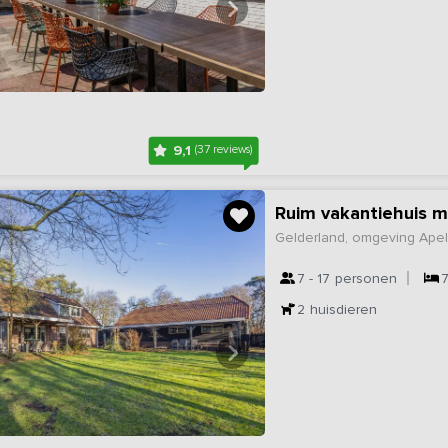
9,1
(37 reviews)
Ruim vakantiehuis 
Gelderland, omgeving Ape
7 - 17
personen
2
huisdieren