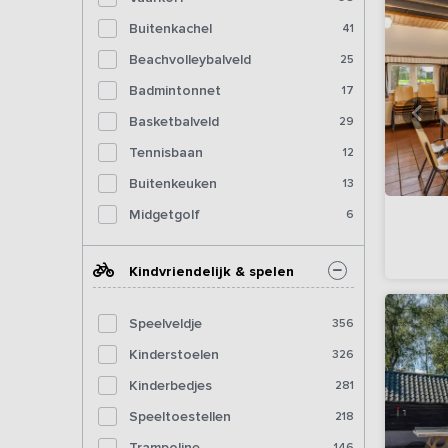
Buitenkachel
41
Beachvolleybalveld
25
Badmintonnet
17
Basketbalveld
29
Tennisbaan
12
Buitenkeuken
13
Midgetgolf
6
Kindvriendelijk & spelen
Speelveldje
356
Kinderstoelen
326
Kinderbedjes
281
Speeltoestellen
218
Trampoline
146