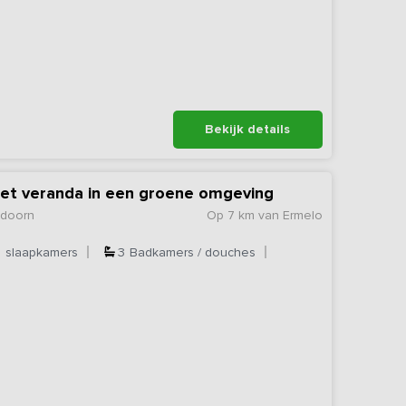
Bekijk details
met veranda in een groene omgeving
ldoorn
Op 7 km van Ermelo
7
slaapkamers
3
Badkamers / douches