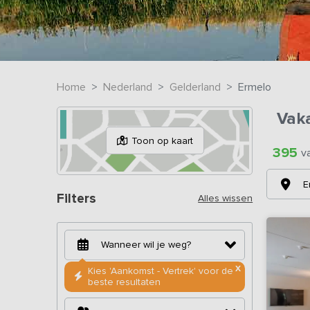
Home
Nederland
Gelderland
Ermelo
Vak
Toon op kaart
395
v
E
Filters
Alles wissen
X
Kies 'Aankomst - Vertrek' voor de
beste resultaten