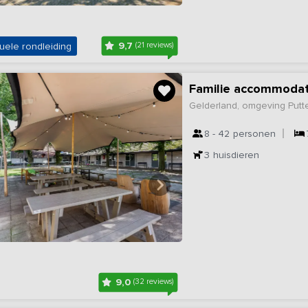
9,7
uele rondleiding
(21 reviews)
Familie accommodat
Gelderland, omgeving Putt
8 - 42
personen
3
huisdieren
9,0
(32 reviews)