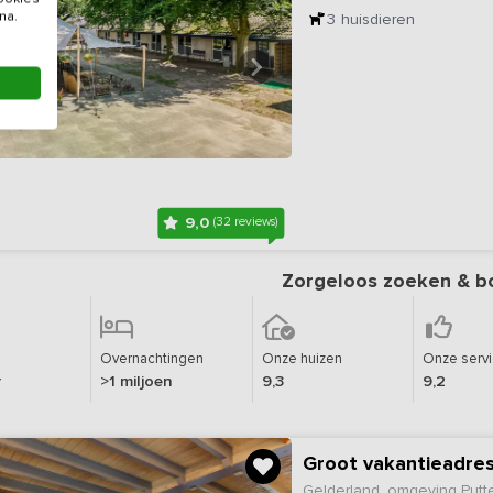
na.
3
huisdieren
9,0
(32 reviews)
Zorgeloos zoeken & b
Overnachtingen
Onze huizen
Onze serv
r
>1 miljoen
9,3
9,2
Groot vakantieadre
Gelderland, omgeving Putt