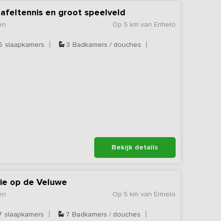
tafeltennis en groot speelveld
en
Op 5 km van Ermelo
5
slaapkamers
3
Badkamers / douches
Bekijk details
e op de Veluwe
en
Op 5 km van Ermelo
7
slaapkamers
7
Badkamers / douches