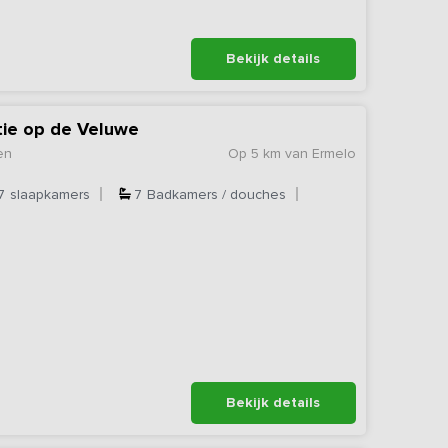
Bekijk details
ie op de Veluwe
en
Op 5 km van Ermelo
7
slaapkamers
7
Badkamers / douches
Bekijk details