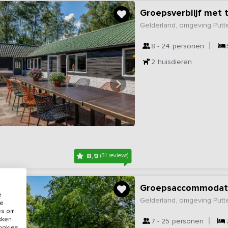
Groepsverblijf met 
Gelderland, omgeving Putt
8 - 24
personen
2
huisdieren
8,9
(31 reviews)
Groepsaccommodati
e
Gelderland, omgeving Putt
de
es om
ikken
7 - 25
personen
cookies