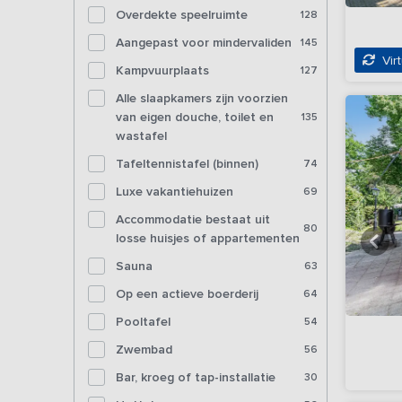
Overdekte speelruimte
128
Aangepast voor mindervaliden
145
Virt
Kampvuurplaats
127
Alle slaapkamers zijn voorzien
van eigen douche, toilet en
135
wastafel
Tafeltennistafel (binnen)
74
Luxe vakantiehuizen
69
Accommodatie bestaat uit
80
losse huisjes of appartementen
Sauna
63
Op een actieve boerderij
64
Pooltafel
54
Zwembad
56
Bar, kroeg of tap-installatie
30