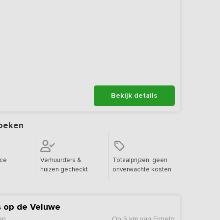
Bekijk details
oeken
ice
Verhuurders &
Totaalprijzen, geen
huizen gecheckt
onverwachte kosten
s op de Veluwe
en
Op 5 km van Ermelo