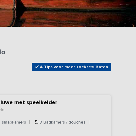
lo
4 Tips voor meer zoekresultaten
eluwe met speelkelder
elo
8
slaapkamers
8
Badkamers / douches