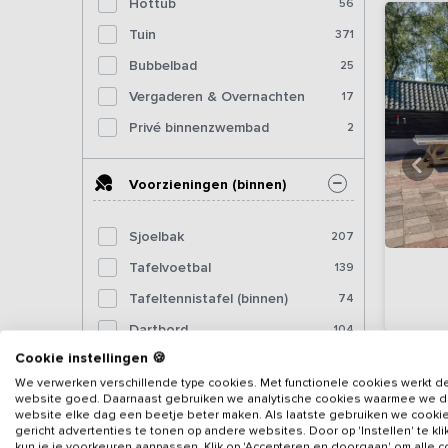
Hottub
56
Tuin
371
Bubbelbad
25
Vergaderen & Overnachten
17
Privé binnenzwembad
2
Voorzieningen (binnen)
Sjoelbak
207
Tafelvoetbal
139
Tafeltennistafel (binnen)
74
Dartbord
104
Cookie instellingen 🍪
Pooltafel
54
We verwerken verschillende type cookies. Met functionele cookies werkt d
Biljart
17
website goed. Daarnaast gebruiken we analytische cookies waarmee we 
website elke dag een beetje beter maken. Als laatste gebruiken we cooki
Fitnessapparatuur
10
gericht advertenties te tonen op andere websites. Door op 'Instellen' te kl
kun je je voorkeuren aanpassen. Klik op 'Accepteren en doorgaan' om alle 