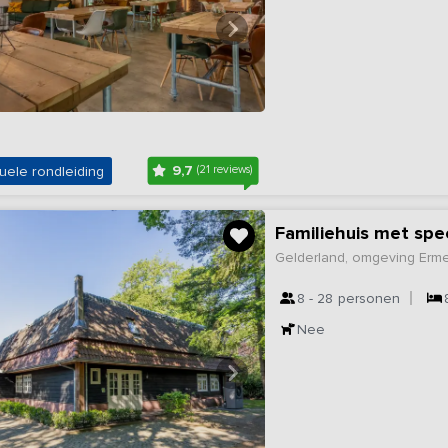
9,7
uele rondleiding
(21 reviews)
Familiehuis met spe
Gelderland, omgeving Erm
8 - 28
personen
Nee