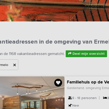
antieadressen in de omgeving van Erme
an de 1168 vakantieadressen gematcht.
Deel mijn overzicht
rmelo
Familiehuis op de V
Gelderland, omgeving Erm
8 - 18
personen
Nee