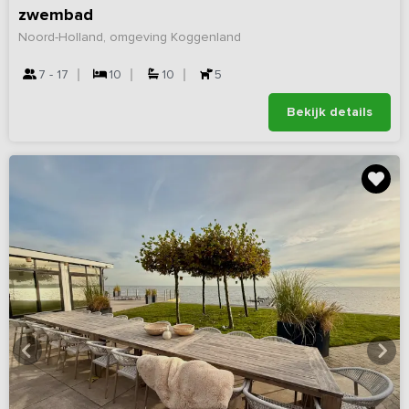
zwembad
Noord-Holland, omgeving Koggenland
7 - 17
10
10
5
Bekijk details