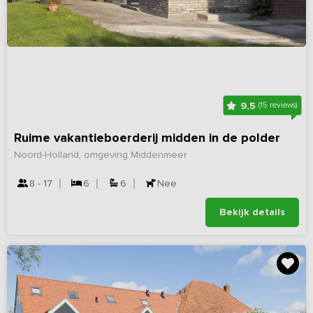
9,5
(15 reviews)
Ruime vakantieboerderij midden in de polder
Noord-Holland, omgeving Middenmeer
8 - 17
6
6
Nee
Bekijk details