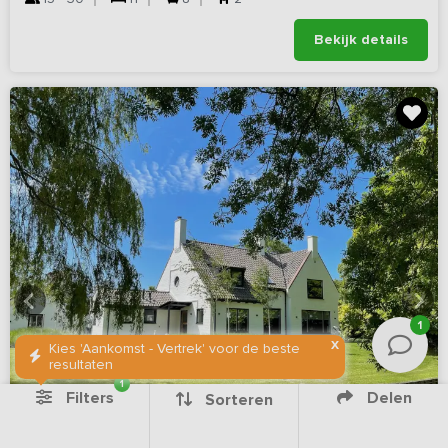
Bekijk details
1
X
Kies 'Aankomst - Vertrek' voor de beste
resultaten
1
Filters
Delen
Sorteren