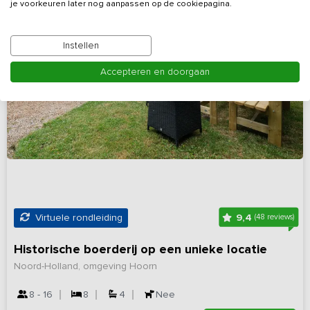
je voorkeuren later nog aanpassen op de cookiepagina.
Instellen
Accepteren en doorgaan
9,4
Virtuele rondleiding
(48 reviews)
Historische boerderij op een unieke locatie
Noord-Holland, omgeving Hoorn
8 - 16
8
4
Nee