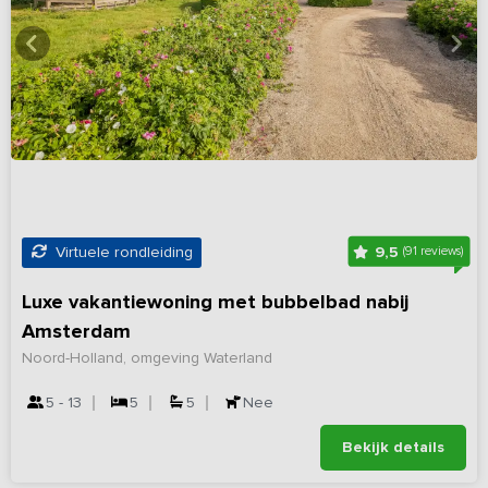
9,5
Virtuele rondleiding
(91 reviews)
Luxe vakantiewoning met bubbelbad nabij
Amsterdam
Noord-Holland, omgeving Waterland
5 - 13
5
5
Nee
Bekijk details