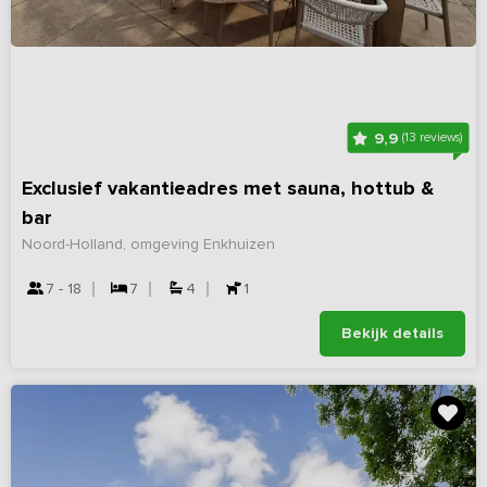
9,9
(13 reviews)
Exclusief vakantieadres met sauna, hottub &
bar
Noord-Holland, omgeving Enkhuizen
7 - 18
7
4
1
Bekijk details