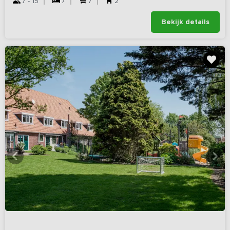
7 - 15
7
7
2
Bekijk details