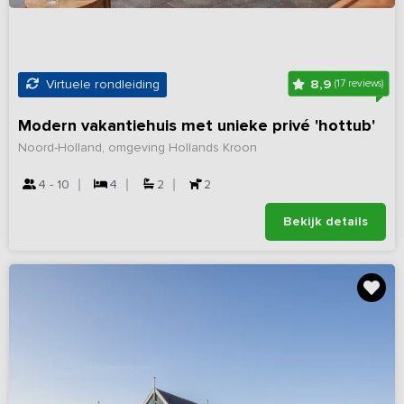
8,9
Virtuele rondleiding
(17 reviews)
Modern vakantiehuis met unieke privé 'hottub'
Noord-Holland, omgeving Hollands Kroon
4 - 10
4
2
2
Bekijk details