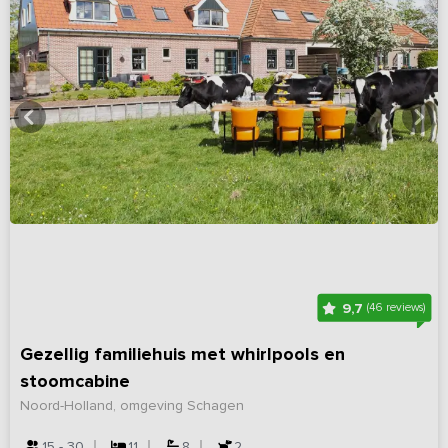
9,7
(46 reviews)
Gezellig familiehuis met whirlpools en
stoomcabine
Noord-Holland, omgeving Schagen
15 - 30
11
8
2