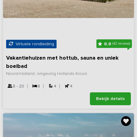
8,8
Virtuele rondleiding
(42 reviews)
Vakantiehuizen met hottub, sauna en uniek
boeibad
Noord-Holland, omgeving Hollands Kroon
8 - 20
8
4
4
Bekijk details