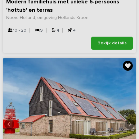
Modern familiehuis met unieke 6-persoons
'hottub' en terras
Noord-Holland, omgeving Hollands Kroon
10 - 20
9
4
4
Bekijk details