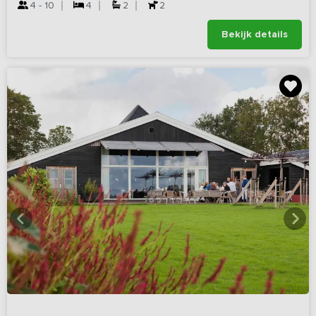
4 - 10
4
2
2
Bekijk details