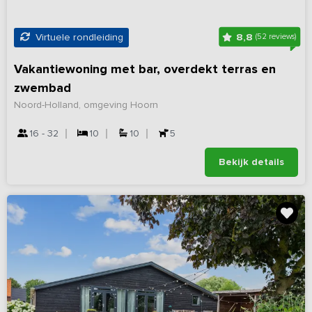
8,8
Virtuele rondleiding
(52 reviews)
Vakantiewoning met bar, overdekt terras en
zwembad
Noord-Holland, omgeving Hoorn
16 - 32
10
10
5
Bekijk details