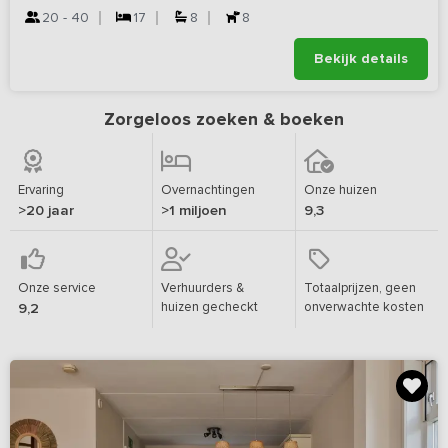
20 - 40
17
8
8
Bekijk details
Zorgeloos zoeken & boeken
Ervaring
Overnachtingen
Onze huizen
>20 jaar
>1 miljoen
9,3
Onze service
Verhuurders &
Totaalprijzen, geen
huizen gecheckt
onverwachte kosten
9,2