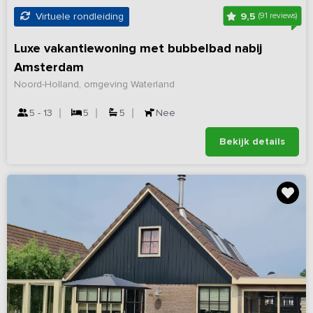
9,5
Virtuele rondleiding
(91 reviews)
Luxe vakantiewoning met bubbelbad nabij
Amsterdam
Noord-Holland, omgeving Waterland
5 - 13
5
5
Nee
Bekijk details