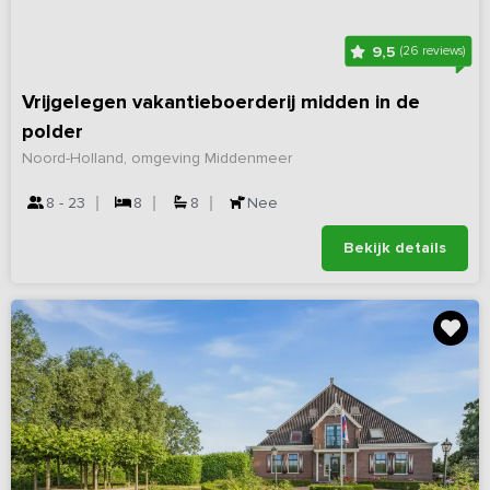
9,5
(26 reviews)
Vrijgelegen vakantieboerderij midden in de
polder
Noord-Holland, omgeving Middenmeer
8 - 23
8
8
Nee
Bekijk details