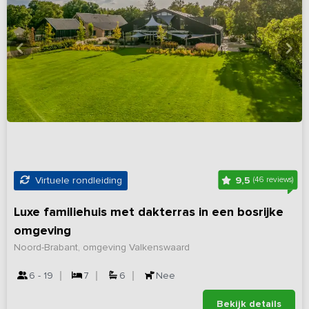
9,5
Virtuele rondleiding
(46 reviews)
Luxe familiehuis met dakterras in een bosrijke
omgeving
Noord-Brabant, omgeving Valkenswaard
6 - 19
7
6
Nee
Bekijk details