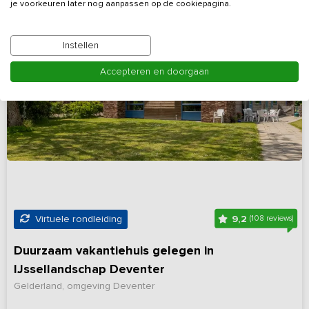
je voorkeuren later nog aanpassen op de cookiepagina.
Instellen
Accepteren en doorgaan
9,2
Virtuele rondleiding
(108 reviews)
Duurzaam vakantiehuis gelegen in
IJssellandschap Deventer
Gelderland, omgeving Deventer