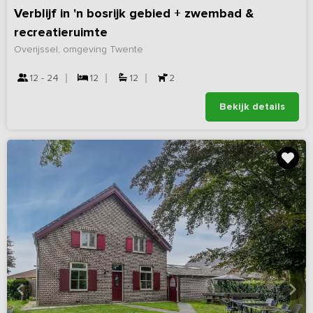
Verblijf in 'n bosrijk gebied + zwembad &
recreatieruimte
Overijssel, omgeving Twente
12 - 24
12
12
2
Bekijk details