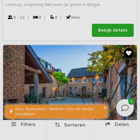
Limburg, omgeving Net over de grens in België
9 - 22
9
8
Nee
Bekijk details
1
X
Kies 'Aankomst - Vertrek' voor de beste
resultaten
Filters
Delen
Sorteren