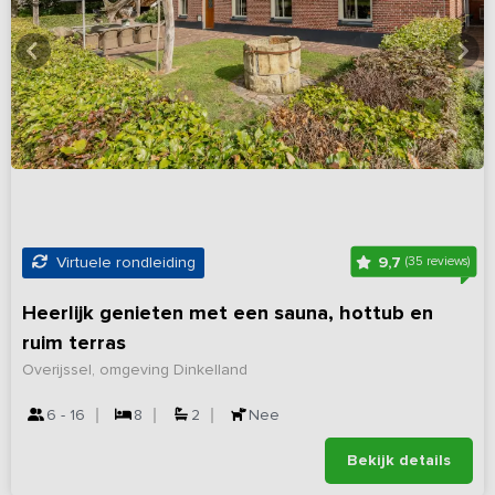
9,7
Virtuele rondleiding
(35 reviews)
Heerlijk genieten met een sauna, hottub en
ruim terras
Overijssel, omgeving Dinkelland
6 - 16
8
2
Nee
Bekijk details