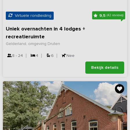
9,5
Virtuele rondleiding
(42 reviews)
Uniek overnachten in 4 lodges +
recreatieruimte
Gelderland, omgeving Druten
8 - 24
4
6
Nee
Bekijk details