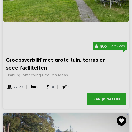
9,0
(62 reviews)
Groepsverblijf met grote tuin, terras en
speelfaciliteiten
Limburg, omgeving Peel en Maas
6 - 23
8
4
3
Bekijk details