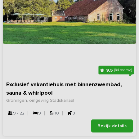
9,5
(84 reviews)
Exclusief vakantiehuis met binnenzwembad,
sauna & whirlpool
Groningen, omgeving Stadskanaal
9 - 22
9
10
3
Bekijk details