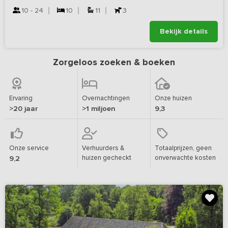
10 - 24
10
11
3
Bekijk details
Zorgeloos zoeken & boeken
Ervaring
Overnachtingen
Onze huizen
>20 jaar
>1 miljoen
9,3
Onze service
Verhuurders &
Totaalprijzen, geen
huizen gecheckt
onverwachte kosten
9,2