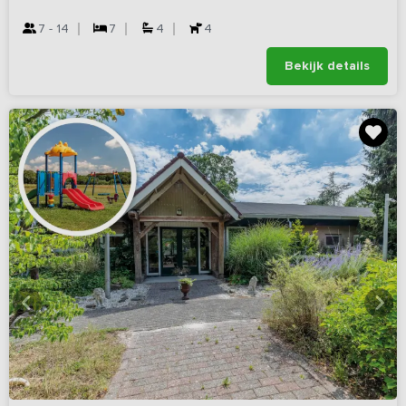
7 - 14
7
4
4
Bekijk details