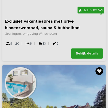
9,1
(72 reviews)
Exclusief vakantieadres met privé
binnenzwembad, sauna & bubbelbad
Groningen, omgeving Winschoten
9 - 20
9
10
3
Bekijk details