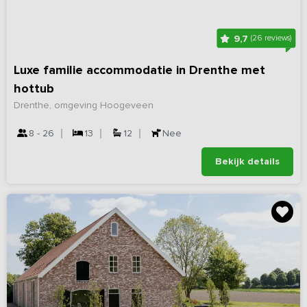
9,7
(26 reviews)
Luxe familie accommodatie in Drenthe met
hottub
Drenthe, omgeving Hoogeveen
8 - 26
13
12
Nee
Bekijk details