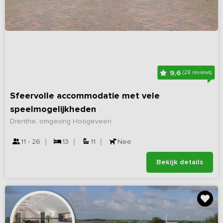
9,6
(28 reviews)
Sfeervolle accommodatie met vele
speelmogelijkheden
Drenthe, omgeving Hoogeveen
11 - 26
13
11
Nee
Bekijk details