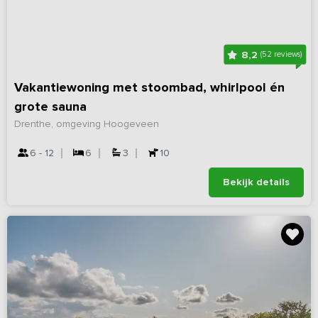
8,2
(52 reviews)
Vakantiewoning met stoombad, whirlpool én
grote sauna
Drenthe, omgeving Hoogeveen
6 - 12
6
3
10
Bekijk details