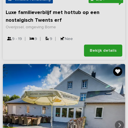
Luxe familieverblijf met hottub op een
nostalgisch Twents erf
Overijssel, omgeving Borne
9 - 19
9
9
Nee
Bekijk details