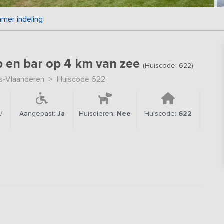
amer indeling
p en bar op 4 km van zee
(Huiscode: 622)
-Vlaanderen
>
Huiscode 622
/
Aangepast:
Ja
Huisdieren:
Nee
Huiscode:
622