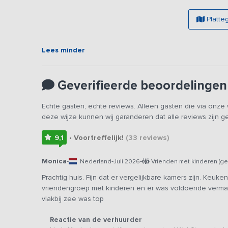
Platte
Lees minder
Geverifieerde beoordelingen
Echte gasten, echte reviews. Alleen gasten die via onz
deze wijze kunnen wij garanderen dat alle reviews zijn 
9,1
• Voortreffelijk!
(33
reviews
)
Monica
-
-
-
Nederland
Juli 2026
Vrienden met kinderen (ge
Prachtig huis. Fijn dat er vergelijkbare kamers zijn. Keuk
vriendengroep met kinderen en er was voldoende vermaak (
vlakbij zee was top
Reactie van de verhuurder