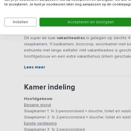
te accepteren. Je kunt je voorkeuren later nog aanpassen op de cookiepagi
Instellen
Accepteren en doorgaan
Beschrijving
Dit super de luxe
vakantieadres
is gelegen op slechts 4
slaapkamers, 11 badkamers, bioscoop, woonkamer met ba
eetruimte met lange eettafel. Het vakantieadres is gesc
hoofdgebouw en een extra vakantiehuis (intern geschake
woonkamer, keuken, 3 slaapkamers en 2 badkamers.
Lees meer
De hoofdaccommodatie heeft twee kookeilanden. Ieder ko
kookeiland is uitgerust met een quooker (kokend waterkr
Kamer indeling
vaatwassers, 2 ovens en een wijnklimaatkast. In het bij
magnetron, koelkast en inductiekookplaat.
Hoofdgebouw
Begane grond
Er is in de zitruimte een bar met koelkasten om drank te 
Slaapkamer 1: 1x 2-persoonsbed + douche, toilet en wast
muziekinstallatie bestaande uit meerdere geluidboxen me
Slaapkamer 2: 1x 2-persoonsbed + douche, toilet en wast
ook voorzien van airco.
Eerste verdieping
Slaapkamer 3: 1x 2-persoonsbed
In totaal beschik je over 13 slaapkamers, waarvan negen