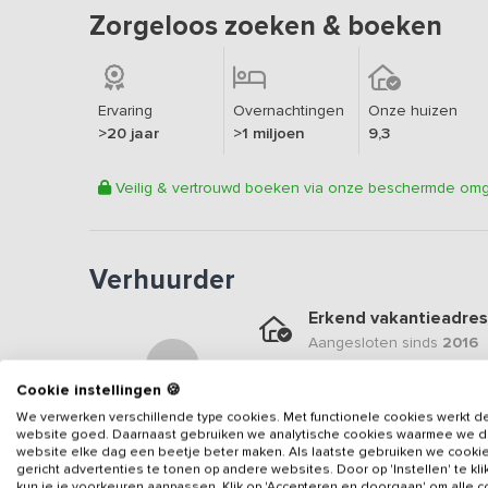
Zorgeloos zoeken & boeken
Ervaring
Overnachtingen
Onze huizen
>20 jaar
>1 miljoen
9,3
Veilig & vertrouwd boeken via onze beschermde om
Verhuurder
Erkend vakantieadres
Aangesloten sinds
2016
Geweldige locatie
Cookie instellingen 🍪
Een
9.1
op basis van
33
b
We verwerken verschillende type cookies. Met functionele cookies werkt d
website goed. Daarnaast gebruiken we analytische cookies waarmee we 
Veilig & vertrouwd
website elke dag een beetje beter maken. Als laatste gebruiken we cooki
gericht advertenties te tonen op andere websites. Door op 'Instellen' te kl
Gegevens van de verhuurd
kun je je voorkeuren aanpassen. Klik op 'Accepteren en doorgaan' om alle 