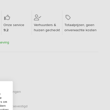
Onze service
Verhuurders &
Totaalprijzen, geen
9,2
huizen gecheckt
onverwachte kosten
geving
eoordelingen
e
de
es om
ikken
er zijn bevestigd
cookies