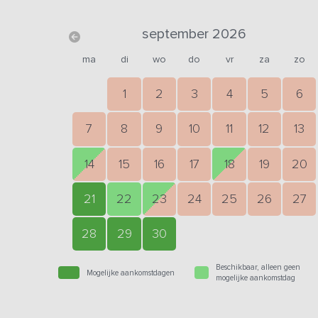
september 2026
ma
di
wo
do
vr
za
zo
1
2
3
4
5
6
7
8
9
10
11
12
13
14
15
16
17
18
19
20
21
22
23
24
25
26
27
28
29
30
Beschikbaar, alleen geen
Mogelijke aankomstdagen
mogelijke aankomstdag