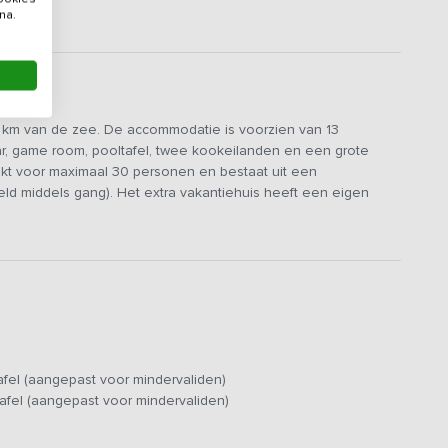
na.
 km van de zee. De accommodatie is voorzien van 13
r, game room, pooltafel, twee kookeilanden en een grote
hikt voor maximaal 30 personen en bestaat uit een
ld middels gang). Het extra vakantiehuis heeft een eigen
okeiland is uitgerust met een 5-pits inductiekookplaat. Eén
aan). Verder is de keuken voorzien van 2 grote koelkasten, 2
gebouw bevindt zich nog een keuken met vaatwasser, combi-
koelen. Verder is de zit- en eetruimte uitgerust met een
afel (aangepast voor mindervaliden)
t versterker en bluetooth verbinding. Deze ruimte is overigens
afel (aangepast voor mindervaliden)
 slaapkamers met eigen badkamer. Alle kamers zijn voorzien