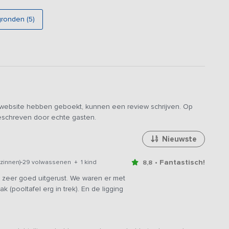
gronden (5)
e website hebben geboekt, kunnen een review schrijven. Op
geschreven door echte gasten.
Nieuwste
-
• Fantastisch!
zinnen)
29 volwassenen + 1 kind
8,8
en zeer goed uitgerust. We waren er met
pooltafel erg in trek). En de ligging