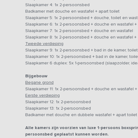
Slaapkamer 4: 1x 2-persoonsbed
van luxe 1-persoons boxsprings (80x200/210 cm) welke z
Badkamer met douche en wastafel + apart toilet
worden. Op de begane grond zijn twee slaapkamers met a
Slaapkamer 5: 1x 2-persoonsbed + douche, toilet en wast
drempelloze douche, verdiept toilet, er zijn géén beug
Slaapkamer 6: 1x 2-persoonsbed + douche en wastafel + a
eigen ligbad op de kamer. Voor de kinderen is er een s
Slaapkamer 7: 1x 2-persoonsbed + douche en wastafel
mogelijk om tegen betaling maximaal 4 kinderbedjes bij t
Slaapkamer 8: 1x 2-persoonsbed + douche en wastafel + a
Tweede verdieping
Er is een groot terras aanwezig met een speelweide en d
Slaapkamer 9: 1x 2-persoonsbed + bad in de kamer, toilet
voetbalgoals.
Slaapkamer 10: 1x 2-persoonsbed + bad in de kamer, toile
Slaapkamer 6 duplex: 5x 1-persoonsbed (slaapzolder, ide
Op de begane grond zijn twee slaapkamers met aangep
drempelloze douche, verdiept toilet, er zijn géén beu
Bijgebouw
Begane grond
Slaapkamer 11: 1x 2-persoonsbed + douche en wastafel + a
Eerste verdieping
Slaapkamer 12: 1x 2-persoonsbed
Slaapkamer 13: 1x 2-persoonsbed
Badkamer met douche en dubbele wastafel + apart toilet
Alle kamers zijn voorzien van luxe 1-persoons boxspr
persoonsbed geplaatst kunnen worden.