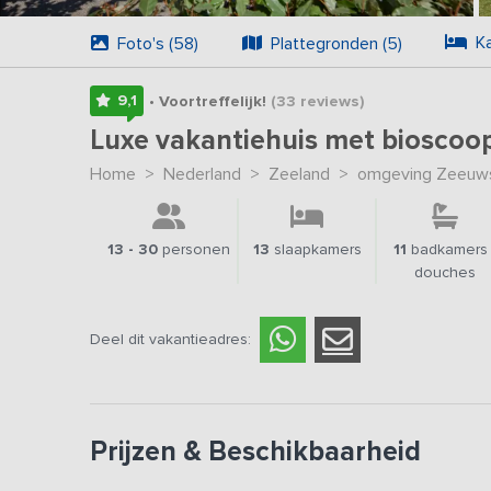
K
Foto's (58)
Plattegronden (5)
9,1
• Voortreffelijk!
(33
reviews
)
Luxe vakantiehuis met bioscoo
Home
>
Nederland
>
Zeeland
>
omgeving Zeeuws
13 - 30
personen
13
slaapkamers
11
badkamers 
douches
Deel dit vakantieadres:
Prijzen & Beschikbaarheid