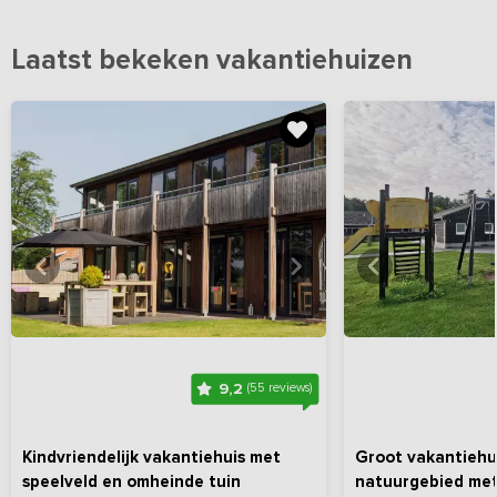
Laatst bekeken vakantiehuizen
Bekijk
hier
alle foto's
Bekijk
hi
9,2
(55 reviews)
Kindvriendelijk vakantiehuis met
Groot vakantiehu
speelveld en omheinde tuin
natuurgebied met