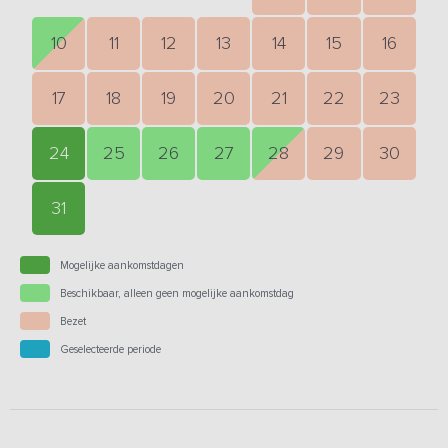
10
11
12
13
14
15
16
17
18
19
20
21
22
23
24
25
26
27
28
29
30
31
Mogelijke aankomstdagen
Beschikbaar, alleen geen mogelijke aankomstdag
Bezet
Geselecteerde periode