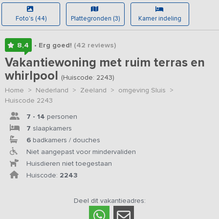
Foto's (44)
Plattegronden (3)
Kamer indeling
8,4
• Erg goed!
(42
reviews
)
Vakantiewoning met ruim terras en
whirlpool
(Huiscode: 2243)
Home
>
Nederland
>
Zeeland
>
omgeving Sluis
>
Huiscode 2243
7 - 14
personen
7
slaapkamers
6
badkamers / douches
Niet aangepast voor mindervaliden
Huisdieren niet toegestaan
Huiscode:
2243
Deel dit vakantieadres: