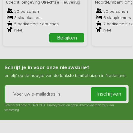
Utrecht, omgeving Utrechtse Heuvelrug
Noord-Brabant, om
20 personen
20 personen
8 slaapkamers
6 slaapkamers
5 badkamers / douches
7 badkamers / 
Nee
Nee
Bekijken
Schrijf je in voor onze nieuwsbrief
en blijf op de hoogte van de leukste familiehuizen in Nederland.
Inschrijven
Beschermd door reCAPTCHA.
Privacybeleid
en
gebruiksvoorwaarden
zijn van
toepassing.