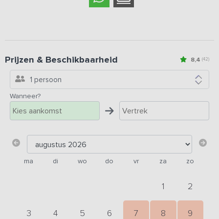
Prijzen & Beschikbaarheid
8,4
(42)
1 persoon
Wanneer?
ma
di
wo
do
vr
za
zo
1
2
3
4
5
6
7
8
9