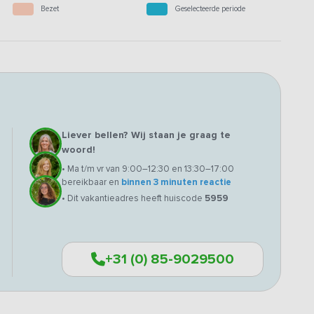
Bezet
Geselecteerde periode
Liever bellen? Wij staan je graag te
woord!
• Ma t/m vr van 9:00–12:30 en 13:30–17:00
bereikbaar en
binnen 3 minuten reactie
• Dit vakantieadres heeft huiscode
5959
+31 (0) 85-9029500