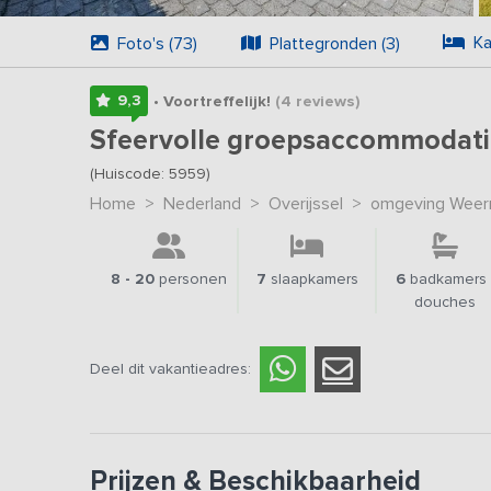
Ka
Foto's (73)
Plattegronden (3)
9,3
• Voortreffelijk!
(4
reviews
)
Sfeervolle groepsaccommodatie
(Huiscode: 5959)
Home
>
Nederland
>
Overijssel
>
omgeving Weer
8 - 20
personen
7
slaapkamers
6
badkamers 
douches
Deel dit vakantieadres:
Prijzen & Beschikbaarheid