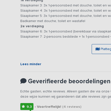
met een romantische bedstee. De overige 5 slaapkamers 
1e verdieping
de luxe hebben van een eigen badkamer met douche, toil
Slaapkamer 3: 3x 1-persoonsbed met douche, toilet en w
comfortabele 1-persoonsbedden en een bedstede, die s
Slaapkamer 4: 3x 1-persoonsbed met douche, toilet en w
nachtrust. Eén badkamer op de begane grond is aangepa
Slaapkamer 5: 3x 1-persoonsbed met douche, toilet en w
Badkamer met douche, toilet en wastafel
Er is een mooi zonnig terras met een robuuste houten tuin
2e verdieping
uitzicht over de tuin. Jong en oud kan zich hier uitleven, 
Slaapkamer 6: 3x 1-persoonsbed (bereikbaar via slaapka
boules baan, frisbee korf en een tafeltennistafel. Fietse
Slaapkamer 7: 2-persoons bedstede + 1x 1-persoonsbed +
accommodatie staat op het terrein bij een boerderij die 
kalfjes melk geven of geitjes aaien. Hier zul je je niet sne
Platte
Lees minder
Geverifieerde beoordelingen
Echte gasten, echte reviews. Alleen gasten die via onz
deze wijze kunnen wij garanderen dat alle reviews zijn 
9,3
• Voortreffelijk!
(4
reviews
)