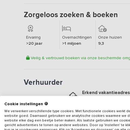
Zorgeloos zoeken & boeken
Ervaring
Overnachtingen
Onze huizen
>20 jaar
>1 miljoen
9,3
Veilig & vertrouwd boeken via onze beschermde om
Verhuurder
Erkend vakantieadres
Aangesloten sinds
2023
Cookie instellingen 🍪
Geweldige locatie
We verwerken verschillende type cookies. Met functionele cookies werkt d
website goed. Daarnaast gebruiken we analytische cookies waarmee we 
Een
9.3
op basis van
4
be
website elke dag een beetje beter maken. Als laatste gebruiken we cooki
gericht advertenties te tonen op andere websites. Door op 'Instellen' te kl
Veilig & vertrouwd
kun je je voorkeuren aanpassen. Klik op 'Accepteren en doorgaan' om alle 