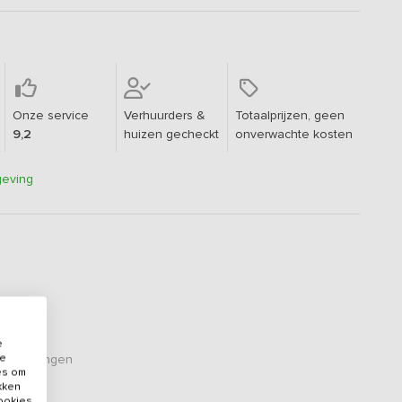
Onze service
Verhuurders &
Totaalprijzen, geen
9,2
huizen gecheckt
onverwachte kosten
geving
e
de
oordelingen
es om
ikken
cookies