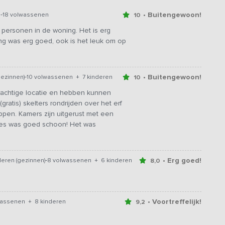
-
• Buitengewoon!
n
18 volwassenen
10
ersonen in de woning. Het is erg
ng was erg goed, ook is het leuk om op
-
• Buitengewoon!
gezinnen)
10 volwassenen + 7 kinderen
10
achtige locatie en hebben kunnen
ratis) skelters rondrijden over het erf
ppen. Kamers zijn uitgerust met een
lles was goed schoon! Het was
-
• Erg goed!
eren (gezinnen)
8 volwassenen + 6 kinderen
8,0
• Voortreffelijk!
wassenen + 8 kinderen
9,2