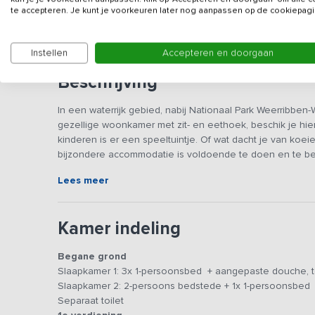
Gegevens van de verhuurd
te accepteren. Je kunt je voorkeuren later nog aanpassen op de cookiepagi
Instellen
Accepteren en doorgaan
Beschrijving
In een waterrijk gebied, nabij Nationaal Park Weerribben
gezellige woonkamer met zit- en eethoek, beschik je hie
kinderen is er een speeltuintje. Of wat dacht je van koe
bijzondere accommodatie is voldoende te doen en te be
Lees meer
De gezamenlijke verblijfsruimte voelt aan als een gezell
een professioneel ingerichte keuken. Rondom de sfeervoll
heerlijk op de banken kunt zitten en samen een film kunt 
Kamer indeling
een lekkere maaltijd te bereiden, zo is er een 6-pits ga
genoeg keukeninventaris. De eettafel biedt niet alleen g
Begane grond
maar is ook een uitstekende plek om een fanatiek spellet
Slaapkamer 1: 3x 1-persoonsbed + aangepaste douche, toi
het genot van een welverdiend drankje, terwijl op de ac
Slaapkamer 2: 2-persoons bedstede + 1x 1-persoonsbed
De vakantieboerderij beschikt over 7 sfeervolle slaapka
Separaat toilet