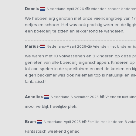
Dennis
-
-
-
Nederland
April 2026
Vrienden zonder kindere
We hebben erg genoten met onze vriendengroep van 17 p
netjes en schoon. Het was ook prachtig weer en de liggi
een boerderij te zitten en lekker rond te wandelen.
Marius
-
-
-
Nederland
Maart 2026
Vrienden met kinderen (
We waren met 10 volwassenen en 9 kinderen op deze pr
genieten van alle boerderij eigenschappen. Kinderen op (g
tot aan spelen in de speeltuinen en met de koeien en ki
eigen badkamer was ook helemaal top is natuurlijk en a
fantastisch!
Annelies
-
-
-
Nederland
November 2025
Vrienden met kind
mooi verblijf, heerlijke plek.
Bram
-
-
-
-
Nederland
April 2025
Familie met kinderen
8 vol
Fantastisch weekend gehad.