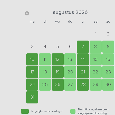
augustus 2026
ma
di
wo
do
vr
za
zo
1
2
3
4
5
6
7
8
9
10
11
12
13
14
15
16
17
18
19
20
21
22
23
24
25
26
27
28
29
30
31
Beschikbaar, alleen geen
Mogelijke aankomstdagen
mogelijke aankomstdag