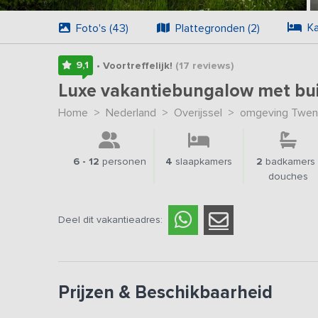
Ka
Foto's (43)
Plattegronden (2)
9,1
• Voortreffelijk!
(17
reviews
)
Luxe vakantiebungalow met b
Home
>
Nederland
>
Overijssel
>
omgeving Twen
6 - 12
personen
4
slaapkamers
2
badkamers 
douches
Deel dit vakantieadres:
Prijzen & Beschikbaarheid