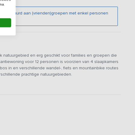
na.
niet verhuurd aan (vrienden)groepen met enkel personen
k natuurgebied en erg geschikt voor families en groepen die
kantiewoning voor 12 personen is voorzien van 4 slaapkamers
os in en verschillende wandel-, fiets en mountainbike routes
erschillende prachtige natuurgebieden.
e boerderij met hotelfaciliteiten, gedeeld buitenzwembad,
over een grote woonkamer met plavuizen, vloerverwarming,
r staat een grote hoekbank met LCD TV. In het ruime
e gehele groep kunt eten. De luxe keuken is van alle
n/oven, koelkast, vaatwasser, koffiezetapparaat en
ht op de tuin.
badkamer met douche en dubbele wastafel en in de hal een