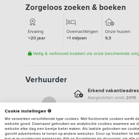
Zorgeloos zoeken & boeken
Ervaring
Overnachtingen
Onze huizen
>20 jaar
>1 miljoen
9,3
Veilig & vertrouwd boeken via onze beschermde om
Verhuurder
Erkend vakantieadres
Aangesloten sinds
2015
Geweldige locatie
Cookie instellingen 🍪
Een
9.1
op basis van
17
be
We verwerken verschillende type cookies. Met functionele cookies werkt d
website goed. Daarnaast gebruiken we analytische cookies waarmee we 
Veilig & vertrouwd
website elke dag een beetje beter maken. Als laatste gebruiken we cooki
gericht advertenties te tonen op andere websites. Door op 'Instellen' te kl
Gegevens van de verhuurd
kun je je voorkeuren aanpassen. Klik op 'Accepteren en doorgaan' om alle 