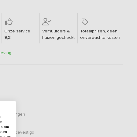
Onze service
Verhuurders &
Totaalprijzen, geen
9,2
huizen gecheckt
onverwachte kosten
geving
oordelingen
e
de
es om
ikken
er zijn bevestigd
cookies