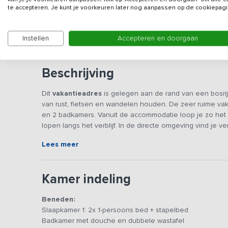
te accepteren. Je kunt je voorkeuren later nog aanpassen op de cookiepagi
Vanwege de rustige ligging wordt het vakantiehuis 
onder de 35 jaar.
Instellen
Accepteren en doorgaan
Beschrijving
Dit
vakantieadres
is gelegen aan de rand van een bosrij
van rust, fietsen en wandelen houden. De zeer ruime va
en 2 badkamers. Vanuit de accommodatie loop je zo het b
lopen langs het verblijf. In de directe omgeving vind je v
Lees meer
De accommodatie is gelegen naast een prachtig verbouwd
Finse sauna en restaurant. De vakantiewoning beschikt 
houtkachel en serre. In de gezellig ingerichte woonkame
Kamer indeling
eetgedeelte staat een lange tafel waar je heerlijk met d
gemakken voorzien zoals een 4-pits gasfornuis, magnetro
Beneden:
waterkoker. In de serre staan 2 gezellige zitjes met uitzic
Slaapkamer 1: 2x 1-persoons bed + stapelbed
Op de begane grond vind je een 2-persoonskamer, een 
Badkamer met douche en dubbele wastafel