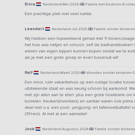
Erica
-
-
-
-
Nederland
Mei 2026
Familie met kinderen
8 volw
Een prachtige plek met veel ruimte.
Leendert
-
-
-
Nederland
Juli 2025
Familie zonder kindere
Wij hebben een topweekend gehad met 11 broers/zwagers
het huis was netjes en schoon, zelf de badhanddoeken l
eieren van eigen kippen kunnen kopen omdat we te kor
als je met een grote groep er even tussenuit wil!
Ralf
-
-
-
-
Nederland
Maart 2025
Vrienden zonder kinderen
1
Een mooi, ruim vakantiehuis op een rustige locatie tusse
uitstekende staat en was keurig schoon bij aankomst. M
met zijn allen aan te eten, plus een grote hoekbank om l
borrelen. Keuken(inventaris) en sanitair waren ook prima
deel met o.a. een pool-, pingpong- en tafelvoetbaltafel v
(35+ers). Al met al een aanrader!
José
-
-
-
Nederland
Augustus 2024
Familie zonder kindere