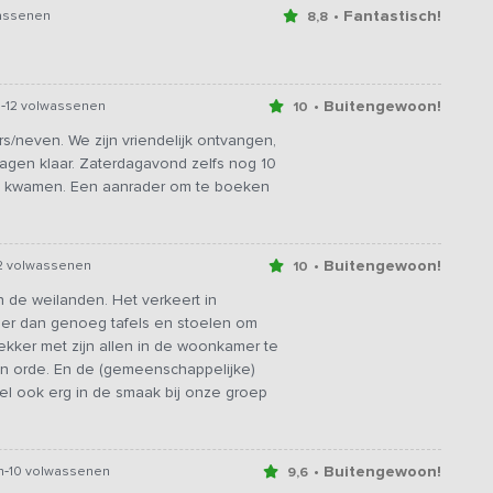
• Fantastisch!
assenen
8,8
-
• Buitengewoon!
n
12 volwassenen
10
/neven. We zijn vriendelijk ontvangen,
agen klaar. Zaterdagavond zelfs nog 10
t kwamen. Een aanrader om te boeken
• Buitengewoon!
2 volwassenen
10
n de weilanden. Het verkeert in
eer dan genoeg tafels en stoelen om
ekker met zijn allen in de woonkamer te
 in orde. En de (gemeenschappelijke)
iel ook erg in de smaak bij onze groep
-
• Buitengewoon!
n
10 volwassenen
9,6