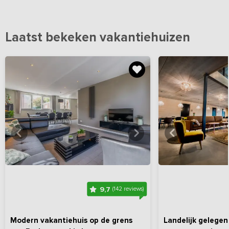
Laatst bekeken vakantiehuizen
Bekijk
hier
alle foto's
Bekijk
hi
9,7
(142 reviews)
Modern vakantiehuis op de grens
Landelijk gelege