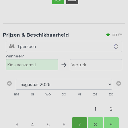
Prijzen & Beschikbaarheid
8,7
(40)
1 persoon
Wanneer?
ma
di
wo
do
vr
za
zo
1
2
3
4
5
6
7
8
9