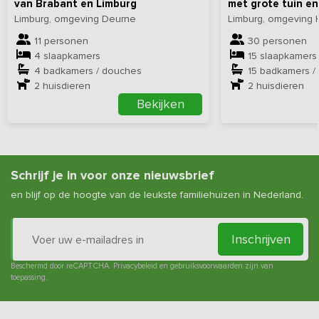
van Brabant en Limburg
met grote tuin e
Limburg, omgeving Deurne
Limburg, omgeving 
11 personen
30 personen
4 slaapkamers
15 slaapkamers
4 badkamers / douches
15 badkamers /
2
huisdieren
2
huisdieren
Bekijken
Schrijf je in voor onze nieuwsbrief
en blijf op de hoogte van de leukste familiehuizen in Nederland.
Inschrijven
Beschermd door reCAPTCHA.
Privacybeleid
en
gebruiksvoorwaarden
zijn van
toepassing.