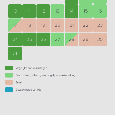
10
11
12
13
14
15
16
17
18
19
20
21
22
23
24
25
26
27
28
29
30
31
Mogelijke aankomstdagen
Beschikbaar, alleen geen mogelijke aankomstdag
Bezet
Geselecteerde periode