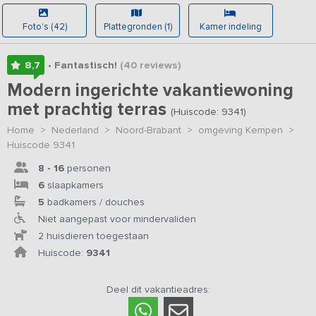
Foto's (42)
Plattegronden (1)
Kamer indeling
8,7
• Fantastisch!
(40
reviews
)
Modern ingerichte vakantiewoning
met prachtig terras
(Huiscode: 9341)
Home
>
Nederland
>
Noord-Brabant
>
omgeving Kempen
>
Huiscode 9341
8 - 16
personen
6
slaapkamers
5
badkamers / douches
Niet aangepast voor mindervaliden
2 huisdieren toegestaan
Huiscode:
9341
Deel dit vakantieadres: