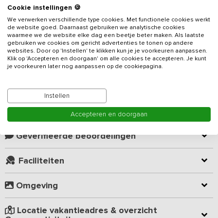
Beschrijving
Cookie instellingen 🍪
We verwerken verschillende type cookies. Met functionele cookies werkt
de website goed. Daarnaast gebruiken we analytische cookies
Comfortabele groepsaccommodatie voorzien van 6 slaapkamers
waarmee we de website elke dag een beetje beter maken. Als laatste
en 5 badkamers geschikt voor maximaal 16 personen. Dit
gebruiken we cookies om gericht advertenties te tonen op andere
websites. Door op 'Instellen' te klikken kun je je voorkeuren aanpassen.
vakantieadres
is bij uitstek geschikt voor uw familie- of
Klik op 'Accepteren en doorgaan' om alle cookies te accepteren. Je kunt
vriendengroepen.
je voorkeuren later nog aanpassen op de cookiepagina.
Lees meer
De accommodatie beschikt over een gezamenlijke ruimte met zit-
en eethoek. In de zithoek vind je heerlijke banken en stoelen. In
Instellen
het eetgedeelte staan verschillende tafels met stoelen waar u
Kamer indeling
gezamenlijk kunt eten. De keuken is van alle gemakken voorzien
Accepteren en doorgaan
zoals 5-pits gasfornuis, koelkast, diepvries, magnetron, oven en
vaatwasmachine. De groepsaccommodatie heeft 6 slaapkamers
Geverifieerde beoordelingen
veelal uitgerust met comfortabele boxspring bedden. 5
Slaapkamers zijn voorzien van eigen douche en toilet op de
Faciliteiten
kamer.
In de huiselijke sfeer met warme kleuren voelt iedereen zich
Omgeving
meteen thuis. Hier is gekozen voor het thema "Natuur" en dat is
royaal doorgevoerd. Takkenlampen, boomschijven aan de muur,
Locatie vakantieadres & overzicht
wandschilderingen in de slaapkamers in de sfeer van de