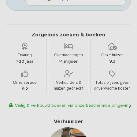
Zorgeloos zoeken & boeken
Ervaring
Overnachtingen
Onze huizen
>20 jaar
>1 miljoen
9,3
Onze service
Verhuurders &
Totaalprijzen, geen
huizen gecheckt
onverwachte kosten
9,2
Veilig & vertrouwd boeken via onze beschermde omgeving
Verhuurder