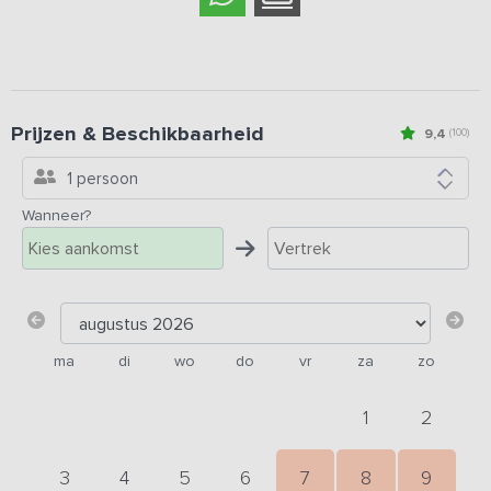
Prijzen & Beschikbaarheid
9,4
(100)
1 persoon
Wanneer?
ma
di
wo
do
vr
za
zo
1
2
3
4
5
6
7
8
9