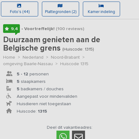
Foto's (44)
Plattegronden (2)
Kamer indeling
9,4
• Voortreffelijk!
(100
reviews
)
Duurzaam genieten aan de
Belgische grens
(Huiscode: 1315)
Home
>
Nederland
>
Noord-Brabant
>
omgeving Baarle-Nassau
>
Huiscode 1315
5 - 12
personen
5
slaapkamers
5
badkamers / douches
Aangepast voor mindervaliden
Huisdieren niet toegestaan
Huiscode:
1315
Deel dit vakantieadres: