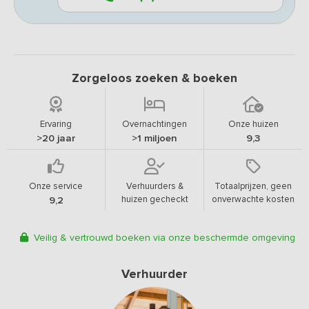
Zorgeloos zoeken & boeken
Ervaring
Overnachtingen
Onze huizen
>20 jaar
>1 miljoen
9,3
Onze service
Verhuurders &
Totaalprijzen, geen
huizen gecheckt
onverwachte kosten
9,2
Veilig & vertrouwd boeken via onze beschermde omgeving
Verhuurder