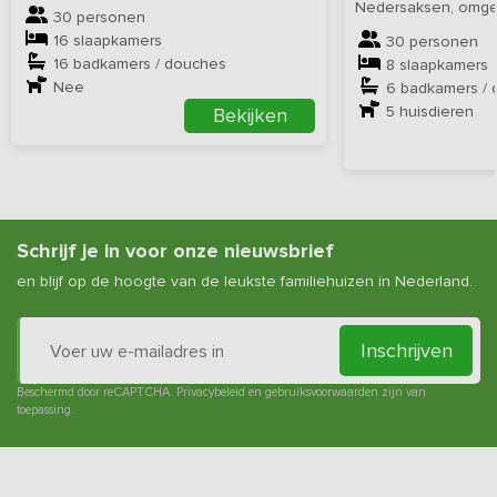
Nedersaksen, omgev
30 personen
16 slaapkamers
30 personen
16 badkamers / douches
8 slaapkamers
Nee
6 badkamers /
5
huisdieren
Bekijken
Schrijf je in voor onze nieuwsbrief
en blijf op de hoogte van de leukste familiehuizen in Nederland.
Inschrijven
Beschermd door reCAPTCHA.
Privacybeleid
en
gebruiksvoorwaarden
zijn van
toepassing.