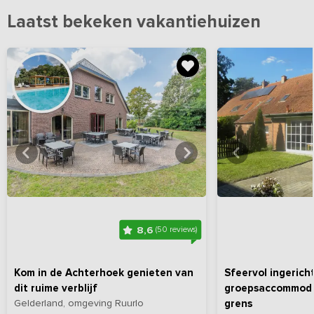
Laatst bekeken vakantiehuizen
Bekijk
hier
alle foto's
Bekijk
hi
8,6
(50 reviews)
Kom in de Achterhoek genieten van
Sfeervol ingerich
dit ruime verblijf
groepsaccommoda
Gelderland, omgeving Ruurlo
grens