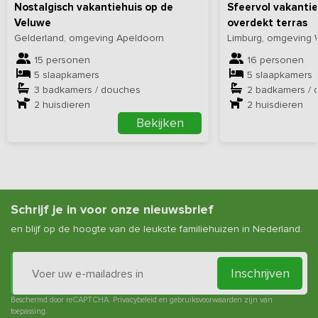
Nostalgisch vakantiehuis op de
Sfeervol vakantie
Veluwe
overdekt terras
Gelderland, omgeving Apeldoorn
Limburg, omgeving 
15 personen
16 personen
5 slaapkamers
5 slaapkamers
3 badkamers / douches
2 badkamers / 
2
huisdieren
2
huisdieren
Bekijken
Schrijf je in voor onze nieuwsbrief
en blijf op de hoogte van de leukste familiehuizen in Nederland.
Inschrijven
Beschermd door reCAPTCHA.
Privacybeleid
en
gebruiksvoorwaarden
zijn van
toepassing.