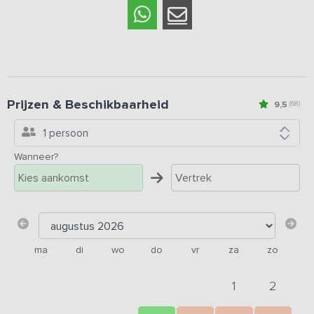
Prijzen & Beschikbaarheid
9,5
(68)
1 persoon
Wanneer?
ma
di
wo
do
vr
za
zo
1
2