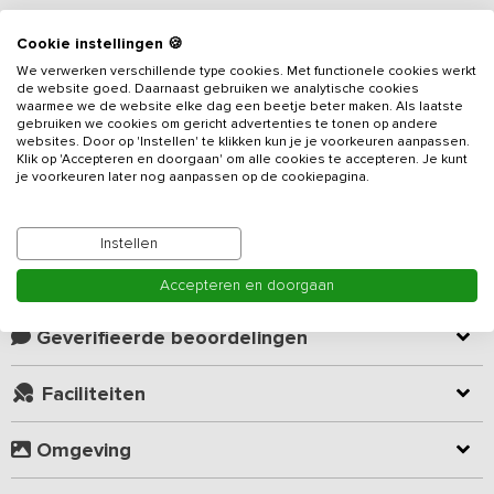
Cookie instellingen 🍪
Beschrijving
We verwerken verschillende type cookies. Met functionele cookies werkt
de website goed. Daarnaast gebruiken we analytische cookies
In het Bourgondische Brabant vind je dit
vakantieadres
waar je tot
waarmee we de website elke dag een beetje beter maken. Als laatste
gebruiken we cookies om gericht advertenties te tonen op andere
rust komt in een groene omgeving. Een heerlijke plek om te
websites. Door op 'Instellen' te klikken kun je je voorkeuren aanpassen.
vertoeven. Vanuit de tuin kijk je uit over de weilanden en het bos.
Klik op 'Accepteren en doorgaan' om alle cookies te accepteren. Je kunt
Het overdekte terras maakt het mogelijk om ’s avonds bij een
je voorkeuren later nog aanpassen op de cookiepagina.
lekker houtvuur te genieten van de ondergaande zon. Na een
Lees meer
heerlijke nachtrust kun je de volgende ochtend aanschuiven voor
een
heerlijk uitgebreid ontbijt
(waarbij gebruik wordt gemaakt
Instellen
van streekproducten en producten uit de eigen tuin) in de aparte
Kamer indeling
Accepteren en doorgaan
ontbijtruimte op het terrein (ontbijt is altijd inbegrepen bij de
huurprijs).
Geverifieerde beoordelingen
De accommodatie is bij uitstek geschikt voor families en
vriendengroepen die willen genieten van de natuur en de rust. Je
Faciliteiten
huurt de gehele locatie exclusief voor je gezelschap. Je beschikt
over het slaapverblijf met 4 of 5 kamers (afhankelijk van het aantal
Omgeving
personen), een gezellige huiskamer, een compleet uitgeruste
eetkeuken met koelkast, inductiekookplaat, vaatwasser,