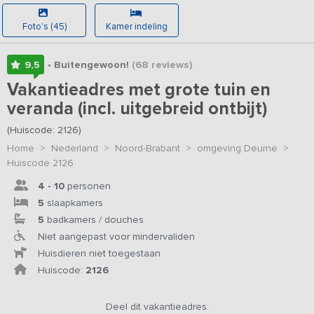
Foto's (45)
Kamer indeling
9,5
• Buitengewoon!
(68
reviews
)
Vakantieadres met grote tuin en
veranda (incl. uitgebreid ontbijt)
(Huiscode: 2126)
Home
>
Nederland
>
Noord-Brabant
>
omgeving Deurne
>
Huiscode 2126
4 - 10
personen
5
slaapkamers
5
badkamers / douches
Niet aangepast voor mindervaliden
Huisdieren niet toegestaan
Huiscode:
2126
Deel dit vakantieadres: