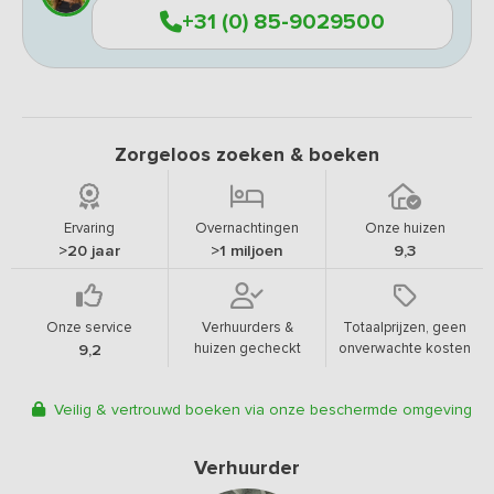
+31 (0) 85-9029500
Zorgeloos zoeken & boeken
Ervaring
Overnachtingen
Onze huizen
>20 jaar
>1 miljoen
9,3
Onze service
Verhuurders &
Totaalprijzen, geen
huizen gecheckt
onverwachte kosten
9,2
Veilig & vertrouwd boeken via onze beschermde omgeving
Verhuurder