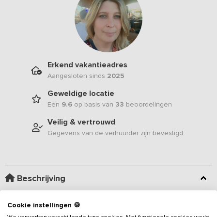
Erkend vakantieadres
Aangesloten sinds
2025
Geweldige locatie
Een
9.6
op basis van
33
beoordelingen
Veilig & vertrouwd
Gegevens van de verhuurder zijn bevestigd
Beschrijving
Gelegen in een rustige, groene omgeving biedt dit
Cookie instellingen 🍪
sfeervolle
vakantieadres
een ideale uitvalsbasis voor een
We verwerken verschillende type cookies. Met functionele cookies werkt