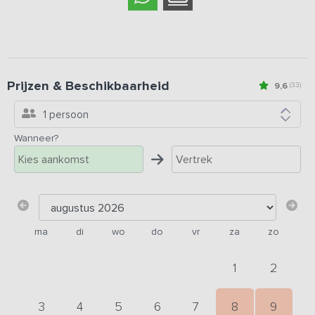
Prijzen & Beschikbaarheid
9,6
(33)
1 persoon
Wanneer?
ma
di
wo
do
vr
za
zo
1
2
3
4
5
6
7
8
9