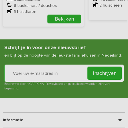
2
huisdieren
6 badkamers / douches
5
huisdieren
Bekijken
Schrijf je in voor onze nieuwsbrief
en blijf op de hoogte van de leukste familiehuizen in Nederland.
Inschrijven
Beschermd door reCAPTCHA.
Privacybeleid
en
gebruiksvoorwaarden
zijn van
toepassing.
Informatie