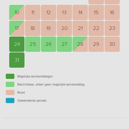
10
11
12
13
14
15
16
17
18
19
20
21
22
23
24
25
26
27
28
29
30
31
Mogelijke aankomstdagen
Beschikbaar, alleen geen mogelijke aankomstdag
Bezet
Geselecteerde periode