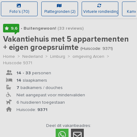
Foto's (70)
Plattegronden (2)
Virtuele rondleiding
Kamer
9,6
• Buitengewoon!
(33
reviews
)
Vakantiehuis met 5 appartementen
+ eigen groepsruimte
(Huiscode: 9371)
Home
>
Nederland
>
Limburg
>
omgeving Arcen
>
Huiscode 9371
14 - 33
personen
14
slaapkamers
7
badkamers / douches
Niet aangepast voor mindervaliden
6 huisdieren toegestaan
Huiscode:
9371
Deel dit vakantieadres: