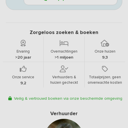
Zorgeloos zoeken & boeken
Ervaring
Overnachtingen
Onze huizen
>20 jaar
>1 miljoen
9,3
Onze service
Verhuurders &
Totaalprijzen, geen
huizen gecheckt
onverwachte kosten
9,2
Veilig & vertrouwd boeken via onze beschermde omgeving
Verhuurder