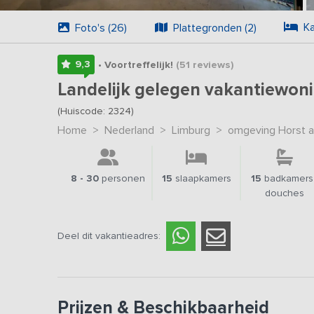
Ka
Foto's (26)
Plattegronden (2)
9,3
• Voortreffelijk!
(51
reviews
)
Landelijk gelegen vakantiewoni
(Huiscode: 2324)
Home
>
Nederland
>
Limburg
>
omgeving Horst 
8 - 30
personen
15
slaapkamers
15
badkamers 
douches
Deel dit vakantieadres:
Prijzen & Beschikbaarheid