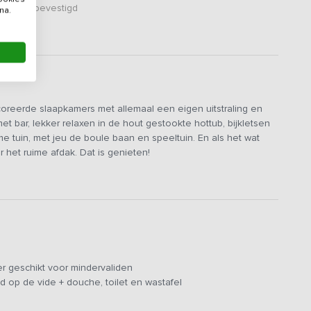
er zijn bevestigd
na.
coreerde slaapkamers met allemaal een eigen uitstraling en
bar, lekker relaxen in de hout gestookte hottub, bijkletsen
me tuin, met jeu de boule baan en speeltuin. En als het wat
er het ruime afdak. Dat is genieten!
leuke mix van vintage en retro elementen en originele
g samen koken in de sfeervolle en ruime leefkeuken , met bar
e pitten, een snelle vaatwasser, 3 koelkasten, 2 ovens en 1
el waarna je lekker languit op de bank kunt relaxen.
 is een speelhoek voor de kleintjes, relaxruimte met
r geschikt voor mindervaliden
fel en een orgel. In deze ruimte bevindt zich ook een groot
d op de vide + douche, toilet en wastafel
ntiehuis kunnen de kinderen naar hartenlust rondrijden op
 met glijbaan en schommels, een trapveldje en een jeu de