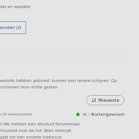
nkjes eronder waar je lekker kunt relaxen. Buiten onder het
let en wastafel
e hottub.
e mogelijkheden voor maaltijdverzorging aan, je hoeft het
gronden (2)
De afwas mag je laten staan.
eden.
ocht met de huifkar aan door het buitengebied en met bezoek
e website hebben geboekt, kunnen een review schrijven. Op
geschreven door echte gasten.
Nieuwste
-
• Buitengewoon!
n
30 volwassenen
10
n! We hebben een absoluut fenomenaal
usiast over de hut. Alles verloopt
u gaat om een enorme barbecue,