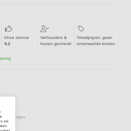
Onze service
Verhuurders &
Totaalprijzen, geen
9,2
huizen gecheckt
onverwachte kosten
geving
e
de
eoordelingen
es om
ikken
cookies