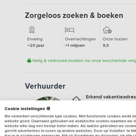
Zorgeloos zoeken & boeken
Ervaring
Overnachtingen
Onze huizen
>20 jaar
>1 miljoen
9,3
Veilig & vertrouwd boeken via onze beschermde om
Verhuurder
Erkend vakantieadres
Aangesloten sinds
2016
Cookie instellingen 🍪
Geweldige locatie
We verwerken verschillende type cookies. Met functionele cookies werkt d
website goed. Daarnaast gebruiken we analytische cookies waarmee we 
Een
9.3
op basis van
51
b
website elke dag een beetje beter maken. Als laatste gebruiken we cooki
gericht advertenties te tonen op andere websites. Door op 'Instellen' te kl
Veilig & vertrouwd
kun je je voorkeuren aanpassen. Klik op 'Accepteren en doorgaan' om alle 