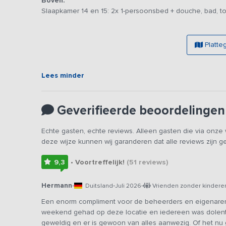
Boven:
boulesbaan. Ook is er buiten een prieeltje met houten ba
Slaapkamer 14 en 15: 2x 1-persoonsbed + douche, bad, toi
afdak bij het ruime terras bevindt zich een hout gestookt
Catering en activiteiten:
- In samenwerking met lokaal restaurant bieden we divers
Platte
eten dan alleen maar op te warmen in het vakantiehuis. 
- Vergader-arrangementen behoren ook tot de mogelijkh
- In samenwerking met een kasteel bieden we een rondt
Lees minder
aan dit prachtige kasteel.
Geverifieerde beoordelingen
Echte gasten, echte reviews. Alleen gasten die via onz
deze wijze kunnen wij garanderen dat alle reviews zijn 
9,3
• Voortreffelijk!
(51
reviews
)
Hermann
-
-
-
Duitsland
Juli 2026
Vrienden zonder kindere
Een enorm compliment voor de beheerders en eigenare
weekend gehad op deze locatie en iedereen was dolentho
geweldig en er is gewoon van alles aanwezig. Of het n