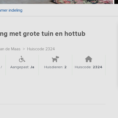
mer indeling
ng met grote tuin en hottub
aan de Maas
>
Huiscode 2324
/
Aangepast:
Ja
Huisdieren:
2
Huiscode:
2324