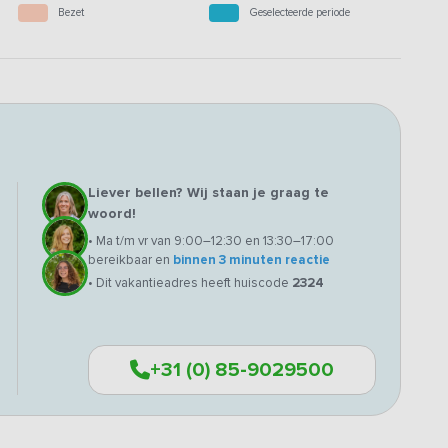
Bezet
Geselecteerde periode
Liever bellen? Wij staan je graag te
woord!
• Ma t/m vr van 9:00–12:30 en 13:30–17:00
bereikbaar en
binnen 3 minuten reactie
• Dit vakantieadres heeft huiscode
2324
+31 (0) 85-9029500