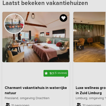
Laatst bekeken vakantiehuizen
Bekijk
hier
alle foto's
Bekijk
hi
9,1
(5 reviews)
Charmant vakantiehuis in waterrijke
Luxe wellness gr
natuur
in Zuid Limburg
Friesland, omgeving Drachten
Limburg, omgeving 
11 personen
31 personen