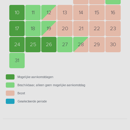
10
11
12
13
14
15
16
17
18
19
20
21
22
23
24
25
26
27
28
29
30
31
Mogelijke aankomstdagen
Beschikbaar, alleen geen mogelijke aankomstdag
Bezet
Geselecteerde periode