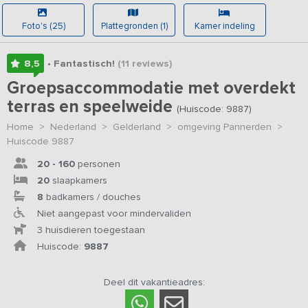
Foto's (25)
Plattegronden (1)
Kamer indeling
8,5
• Fantastisch!
(11
reviews
)
Groepsaccommodatie met overdekt
terras en speelweide
(Huiscode: 9887)
Home
>
Nederland
>
Gelderland
>
omgeving Pannerden
>
Huiscode 9887
20 - 160
personen
20
slaapkamers
8
badkamers / douches
Niet aangepast voor mindervaliden
3 huisdieren toegestaan
Huiscode:
9887
Deel dit vakantieadres: