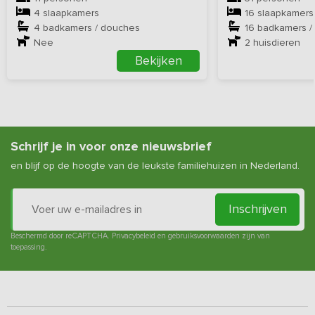
4 slaapkamers
16 slaapkamers
4 badkamers / douches
16 badkamers /
Nee
2
huisdieren
Bekijken
Schrijf je in voor onze nieuwsbrief
en blijf op de hoogte van de leukste familiehuizen in Nederland.
Inschrijven
Beschermd door reCAPTCHA.
Privacybeleid
en
gebruiksvoorwaarden
zijn van
toepassing.