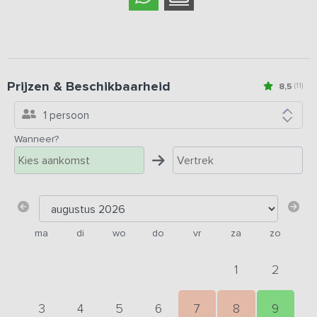
Prijzen & Beschikbaarheid
8,5
(11)
1 persoon
Wanneer?
ma
di
wo
do
vr
za
zo
1
2
3
4
5
6
7
8
9