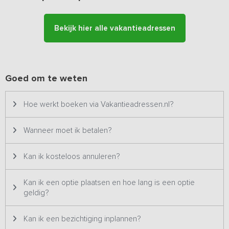
mee te nemen.
Bekijk hier alle vakantieadressen
De eigen buitenruimte voorziet in een groot (overdekt) terras en
veel speelruimte voor de kinderen. Er is een grote gezamenlijke
speelweide met o.a. een voetbalveld en volleybalnet. Op het
terrein zijn tal van activiteiten mogelijk, waarin de verhuurder graag
meedenkt. Oud Hollandse Spelen, Boogschieten, een rondrit met
Goed om te weten
paard en wagen, een invulling voor het familie- of
vriendenweekend is snel gemaakt! Een rondleiding door de nabij
Hoe werkt boeken via Vakantieadressen.nl?
gelegen oude steenfabriek mag daarbij eigenlijk niet ontbreken!
Wanneer moet ik betalen?
Kan ik kosteloos annuleren?
Kan ik een optie plaatsen en hoe lang is een optie
geldig?
Kan ik een bezichtiging inplannen?