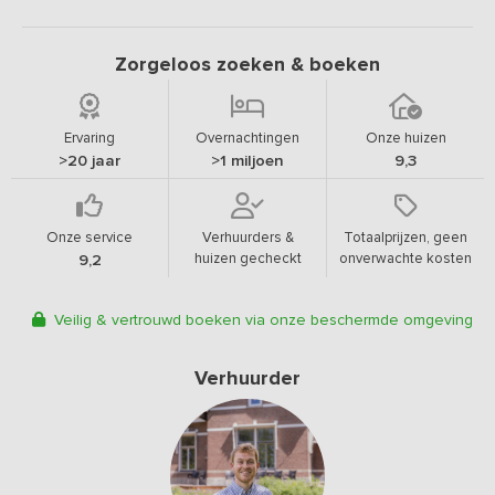
Zorgeloos zoeken & boeken
Ervaring
Overnachtingen
Onze huizen
>20 jaar
>1 miljoen
9,3
Onze service
Verhuurders &
Totaalprijzen, geen
huizen gecheckt
onverwachte kosten
9,2
Veilig & vertrouwd boeken via onze beschermde omgeving
Verhuurder