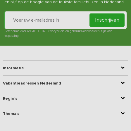
en blijf op de hoogte van de leukste familiehuizen in Nederland.
Inschrijven
Beschermd door reCAPTCHA.
Privacybeleid
en
gebruiksvoorwaarden
zijn van
toepassing.
Informatie
Vakantieadressen Nederland
Regio's
Thema's