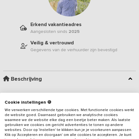
Erkend vakantieadres
Aangesloten sinds
2025
Veilig & vertrouwd
Gegevens van de verhuurder zijn bevestigd
Beschrijving
In dit prachtige 10-persoons vakantieadres merk je meteen dat er
veel aandacht is besteed aan de inrichting. Zodra je de gezellige
Cookie instellingen 🍪
woonkamer betreedt inloopt, zie je de banken rondom de haard
We verwerken verschillende type cookies. Met functionele cookies werkt
en kun je je verheugen op lange avonden met jouw familieleden
de website goed. Daarnaast gebruiken we analytische cookies
waarmee we de website elke dag een beetje beter maken. Als laatste
of vrienden. Bovendien kun je heerlijk ontspannen in de
gebruiken we cookies om gericht advertenties te tonen op andere
Lees meer
barrelsauna of de houtgestookte hottub, waarvan het gebruik in
websites. Door op 'Instellen' te klikken kun je je voorkeuren aanpassen.
de huurprijs is inbegrepen. Met 5 slaapkamers en 5 badkamers, is
Klik op 'Accepteren en doorgaan' om alle cookies te accepteren. Je kunt