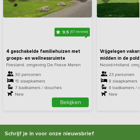
Bekijk
hier
alle foto's
Bekijk
hi
9,5
(61 reviews)
4 geschakelde familiehuizen met
Vrijgelegen vakan
groeps- en wellnessruimte
midden in de pold
Friesland, omgeving De Friese Meren
Noord-Holland, om
30 personen
23 personen
15 slaapkamers
8 slaapkamers
7 badkamers / douches
8 badkamers / 
Nee
Nee
Bekijken
Schrijf je in voor onze nieuwsbrief