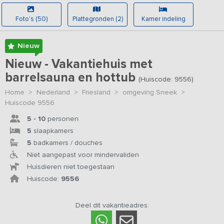
Foto's (50)
Plattegronden (2)
Kamer indeling
Nieuw
Nieuw - Vakantiehuis met
barrelsauna en hottub
(Huiscode: 9556)
Home
>
Nederland
>
Friesland
>
omgeving Sneek
>
Huiscode 9556
5 - 10
personen
5
slaapkamers
5
badkamers / douches
Niet aangepast voor mindervaliden
Huisdieren niet toegestaan
Huiscode:
9556
Deel dit vakantieadres: