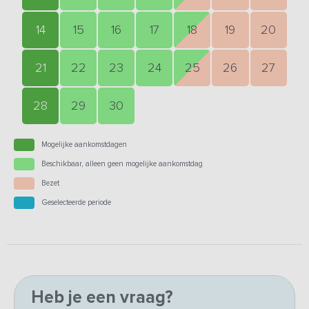
14
15
16
17
18
19
20
21
22
23
24
25
26
27
28
29
30
Mogelijke aankomstdagen
Beschikbaar, alleen geen mogelijke aankomstdag
Bezet
Geselecteerde periode
Heb je een vraag?