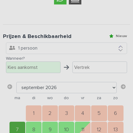
Prijzen & Beschikbaarheid
Nieuw
1 persoon
Wanneer?
ma
di
wo
do
vr
za
zo
1
2
3
4
5
6
7
8
9
10
11
12
13