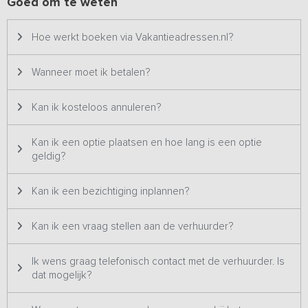
Goed om te weten
Buiten
Hoe werkt boeken via Vakantieadressen.nl?
Buiten gaat het gewoon verder. De grote parktuin biedt volop
mogelijkheden om samen te zijn of juist rustig te genieten van de
natuur. Aan de lange tafel kun je met het hele gezelschap eten, of
Wanneer moet ik betalen?
je kiest een plekje bij de (vis) vijver om rustig te zitten. Voor de
ultieme ontspanning zijn er een barrelsauna en een hottub
Kan ik kosteloos annuleren?
beschikbaar, waar het hout en het gebruik volledig zijn inbegrepen.
Hier geniet je van een avond onder de sterren, omringd door het
groen.
Kan ik een optie plaatsen en hoe lang is een optie
geldig?
Kan ik een bezichtiging inplannen?
Kan ik een vraag stellen aan de verhuurder?
Ik wens graag telefonisch contact met de verhuurder. Is
dat mogelijk?