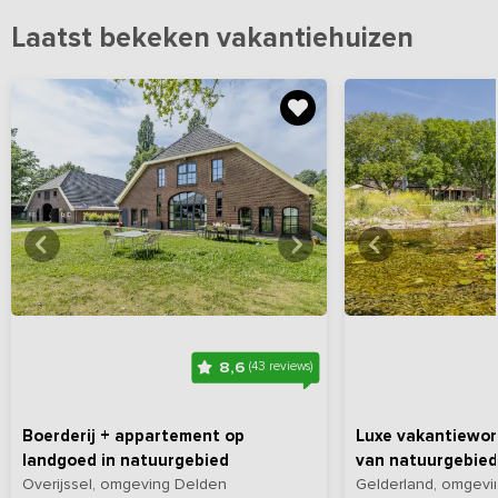
Laatst bekeken vakantiehuizen
Bekijk
hier
alle foto's
Bekijk
hi
8,6
(43 reviews)
Boerderij + appartement op
Luxe vakantiewon
landgoed in natuurgebied
van natuurgebied
Overijssel, omgeving Delden
Gelderland, omgevi