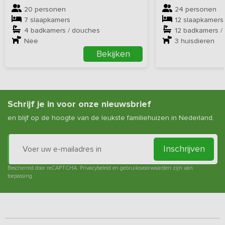
20 personen
24 personen
7 slaapkamers
12 slaapkamers
4 badkamers / douches
12 badkamers /
Nee
3
huisdieren
Bekijken
Schrijf je in voor onze nieuwsbrief
en blijf op de hoogte van de leukste familiehuizen in Nederland.
Inschrijven
Beschermd door reCAPTCHA.
Privacybeleid
en
gebruiksvoorwaarden
zijn van
toepassing.