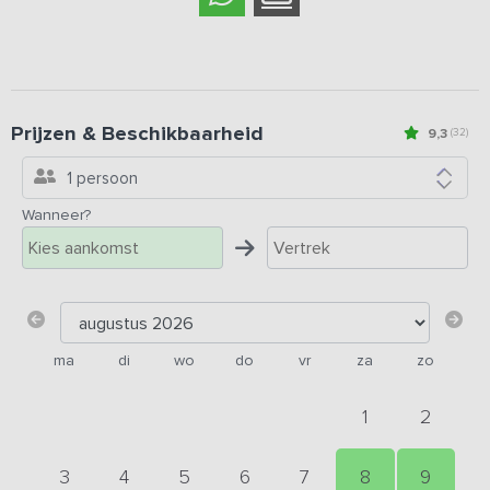
Prijzen & Beschikbaarheid
9,3
(32)
1 persoon
Wanneer?
ma
di
wo
do
vr
za
zo
1
2
3
4
5
6
7
8
9