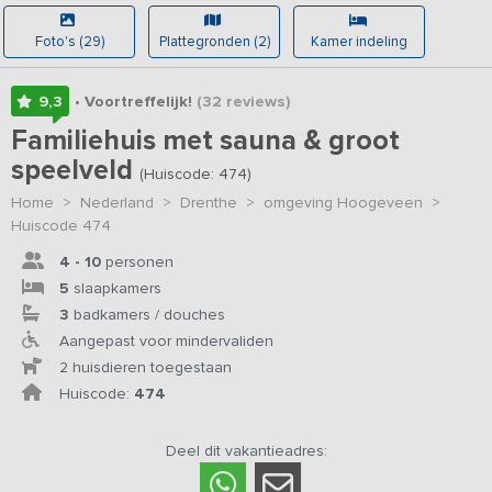
Foto's (29)
Plattegronden (2)
Kamer indeling
9,3
• Voortreffelijk!
(32
reviews
)
Familiehuis met sauna & groot
speelveld
(Huiscode: 474)
Home
>
Nederland
>
Drenthe
>
omgeving Hoogeveen
>
Huiscode 474
4 - 10
personen
5
slaapkamers
3
badkamers / douches
Aangepast voor mindervaliden
2 huisdieren toegestaan
Huiscode:
474
Deel dit vakantieadres: