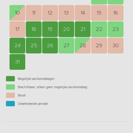
10
11
12
13
14
15
16
17
18
19
20
21
22
23
24
25
26
27
28
29
30
31
Mogelijke aankomstdagen
Beschikbaar, alleen geen mogelijke aankomstdag
Bezet
Geselecteerde periode