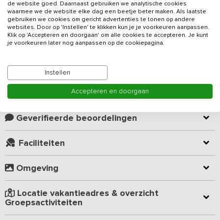
de website goed. Daarnaast gebruiken we analytische cookies
waarmee we de website elke dag een beetje beter maken. Als laatste
Dit
vakantieadres
met sauna en grote speelweide voor de
gebruiken we cookies om gericht advertenties te tonen op andere
kinderen is geschikt voor 10 personen en voorzien van 5
websites. Door op 'Instellen' te klikken kun je je voorkeuren aanpassen.
slaapkamers en 3 badkamers. De vakantiewoning ligt in een
Klik op 'Accepteren en doorgaan' om alle cookies te accepteren. Je kunt
je voorkeuren later nog aanpassen op de cookiepagina.
natuurrijke omgeving met prachtige uitzichten, wandel en
fietslocaties.
Lees meer
Instellen
De gezellige woonkamer in het midden van het huis fungeert als
centraal punt. Aan de grote eettafel kan gezamenlijk gedineerd
Accepteren en doorgaan
Kamer indeling
worden, maar is ook voldoende ruimte voor een gezellige
spelletjesavond. De volledig ingerichte open keuken is van alle
gemakken voorzien zoals een oven, magnetron en vaatwasser.
Geverifieerde beoordelingen
De accommodatie beschikt over 5 slaapkamers met
Faciliteiten
eenpersoonsbedden. Één slaapkamer op de begane grond is
aangepast voor mindervaliden. Deze slaapkamer is voorzien van
Omgeving
elektrische hoog-laag bedden en een eigen badkamer met ruime
douche en toilet. De andere 4 slaapkamers en 2 badkamers
bevinden zich op de verdieping. Alle slaapkamers zijn voorzien
Locatie vakantieadres & overzicht
van comfortabele eenpersoonsbedden en een wastafel.
Groepsactiviteiten
Het is mogelijk om gebruik te maken van de 8-persoons sauna. De