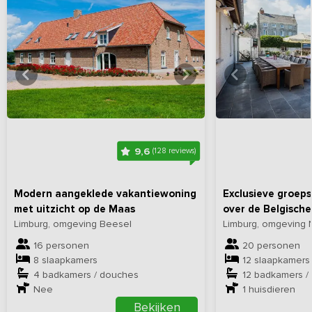
Bekijk
hier
alle foto's
Bekijk
hi
9,6
(128 reviews)
Modern aangeklede vakantiewoning
Exclusieve groep
met uitzicht op de Maas
over de Belgische
Limburg, omgeving Beesel
Limburg, omgeving N
16 personen
20 personen
8 slaapkamers
12 slaapkamers
4 badkamers / douches
12 badkamers /
Nee
1
huisdieren
Bekijken