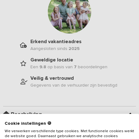
Erkend vakantieadres
Aangesloten sinds
2025
Geweldige locatie
Een
9.8
op basis van
7
beoordelingen
Veilig & vertrouwd
Gegevens van de verhuurder zijn bevestigd
Beschrijving
Cookie instellingen 🍪
Dit sfeervolle
vakantieadres voor 16 personen
in de
We verwerken verschillende type cookies. Met functionele cookies werkt
de website goed. Daarnaast gebruiken we analytische cookies
Haspengouwse bloesemstreek beschikt over 6 slaapkamers en 6