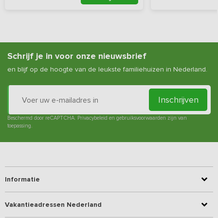
Schrijf je in voor onze nieuwsbrief
en blijf op de hoogte van de leukste familiehuizen in Nederland.
Inschrijven
Beschermd door reCAPTCHA.
Privacybeleid
en
gebruiksvoorwaarden
zijn van
toepassing.
Informatie
Vakantieadressen Nederland