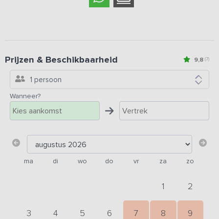
Prijzen & Beschikbaarheid
9,8
(7)
1 persoon
Wanneer?
ma
di
wo
do
vr
za
zo
1
2
3
4
5
6
7
8
9