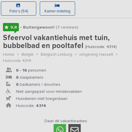
Foto's (54)
Kamer indeling
9,8
• Buitengewoon!
(7
reviews
)
Sfeervol vakantiehuis met tuin,
bubbelbad en pooltafel
(Huiscode: 4314)
Home
>
België
>
Belgisch Limburg
>
omgeving Hasselt
>
Huiscode 4314
6 - 16
personen
6
slaapkamers
6
badkamers / douches
Niet aangepast voor mindervaliden
Huisdieren niet toegestaan
Huiscode:
4314
Deel dit vakantieadres: