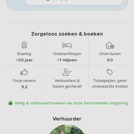
Zorgeloos zoeken & boeken
Ervaring
Overnachtingen
Onze huizen
>20 jaar
>1 miljoen
9,3
Onze service
Verhuurders &
Totaalprijzen, geen
huizen gecheckt
onverwachte kosten
9,2
Veilig & vertrouwd boeken via onze beschermde omgeving
Verhuurder