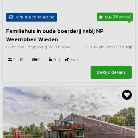
9,8
Virtuele rondleiding
(58 reviews)
Familiehuis in oude boerderij nabij NP
Weerribben Wieden
Overijssel, omgeving Vollenhove
Op 14 km van Ossenzijl
4 - 10
5
6
Nee
Bekijk details