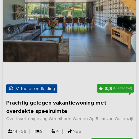
8,8
Virtuele rondleiding
(80 reviews)
Prachtig gelegen vakantiewoning met
overdekte speelruimte
Overijssel, omgeving Weerribben-Wieden
Op 5 km van Ossenzijl
14 - 26
8
4
Nee