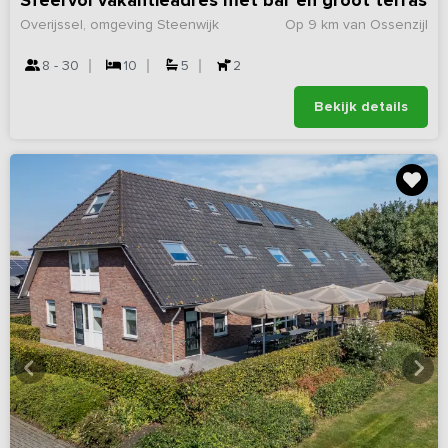
Sfeervol vakantieadres met bar en groot terras
Overijssel, omgeving Steenwijk
Op 9 km van Ossenzijl
8 - 30
10
5
2
Bekijk details