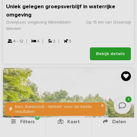
Uniek gelegen groepsverblijf in waterrijke
omgeving
Overijssel, omgeving Weerribben-
Op 15 km van Ossenzijl
Wieden
4 - 12
4
2
3
Bekijk details
1
X
Kies 'Aankomst - Vertrek' voor de beste
resultaten
1
Filters
Kaart
Delen