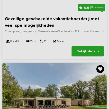
9,5
(17 reviews)
Gezellige geschakelde vakantieboerderij met
veel spelmogelijkheden
Overijssel, omgeving Weerribben-Wieden
Op 11 km van Ossenzijl
8 - 42
15
11
Nee
Bekijk details