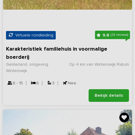
9,8
Virtuele rondleiding
(28 reviews)
Karakteristiek familiehuis in voormalige
boerderij
Gelderland, omgeving
Op 4 km van Winterswijk Ratum
Winterswijk
6 - 15
6
3
Nee
Bekijk details