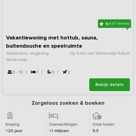
9,1
(61 reviews)
Vakantiewoning met hottub, sauna,
buitendouche en speelruimte
Gelderland, omgeving
Op 6 km van Winterswijk Ratum
Winterswijk
5 - 12
7
3
2
Bekijk details
Zorgeloos zoeken & boeken
Ervaring
Overnachtingen
Onze huizen
>20 jaar
>1 miljoen
9,3