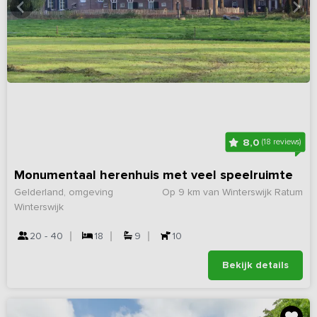
8,0
(18 reviews)
Monumentaal herenhuis met veel speelruimte
Gelderland, omgeving
Op 9 km van Winterswijk Ratum
Winterswijk
20 - 40
18
9
10
Bekijk details