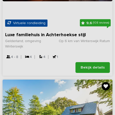
9,6
Virtuele rondleiding
(108 reviews)
Luxe familiehuis in Achterhoekse stijl
Gelderland, omgeving
Op 6 km van Winterswijk Ratum
Winterswijk
4 - 8
4
4
1
Bekijk details