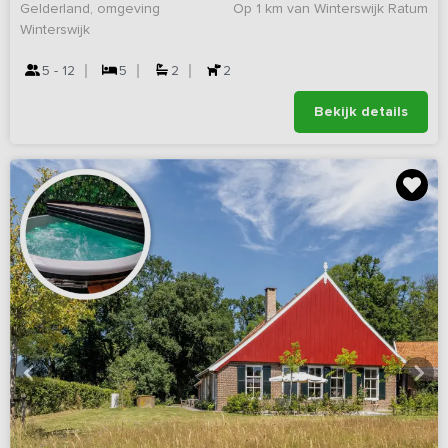
Gelderland, omgeving
Op 1 km van Winterswijk Ratum
Winterswijk
5 - 12
5
2
2
Bekijk details