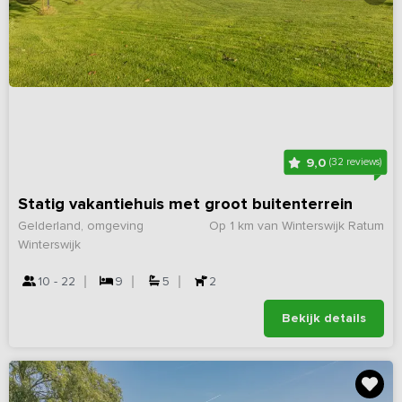
9,0
(32 reviews)
Statig vakantiehuis met groot buitenterrein
Gelderland, omgeving
Op 1 km van Winterswijk Ratum
Winterswijk
10 - 22
9
5
2
Bekijk details