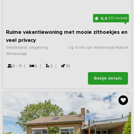
9,4
(133 reviews)
Ruime vakantiewoning met mooie zithoekjes en
veel privacy
Gelderland, omgeving
Op 9 km van Winterswijk Ratum
Winterswijk
5 - 11
5
2
10
Bekijk details