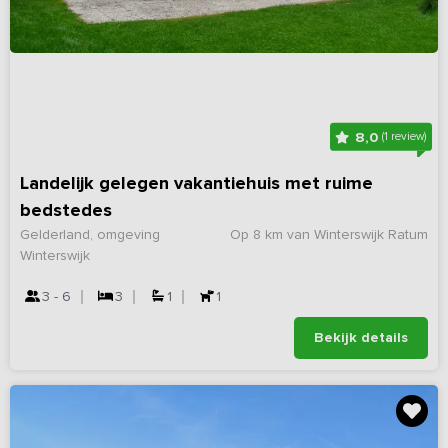
8,0
(1 review)
Landelijk gelegen vakantiehuis met ruime
bedstedes
Gelderland, omgeving
Op 8 km van Winterswijk Ratum
Winterswijk
3 - 6
3
1
1
Bekijk details