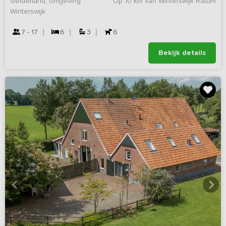
Gelderland, omgeving
Op 10 km van Winterswijk Ratum
Winterswijk
7 - 17
6
3
6
Bekijk details