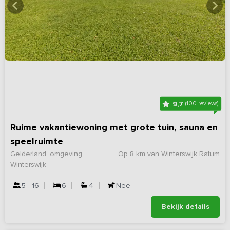
9,7
(100 reviews)
Ruime vakantiewoning met grote tuin, sauna en
speelruimte
Gelderland, omgeving
Op 8 km van Winterswijk Ratum
Winterswijk
5 - 16
6
4
Nee
Bekijk details