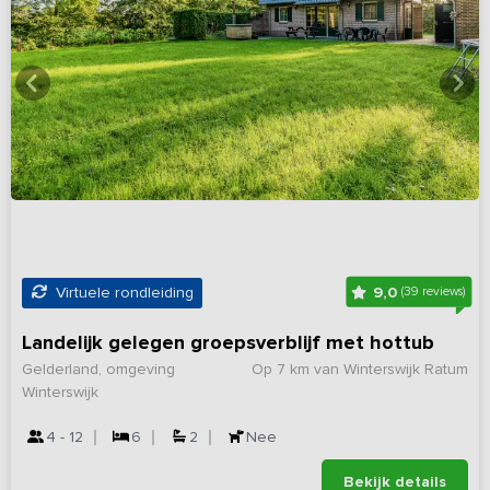
9,0
Virtuele rondleiding
(39 reviews)
Landelijk gelegen groepsverblijf met hottub
Gelderland, omgeving
Op 7 km van Winterswijk Ratum
Winterswijk
4 - 12
6
2
Nee
Bekijk details