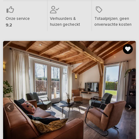
Onze service
Verhuurders &
Totaalprijzen, geen
huizen gecheckt
onverwachte kosten
9,2