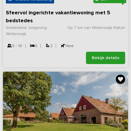
Sfeervol ingerichte vakantiewoning met 5
bedstedes
Gelderland, omgeving
Op 7 km van Winterswijk Ratum
Winterswijk
5 - 10
5
2
Nee
Bekijk details