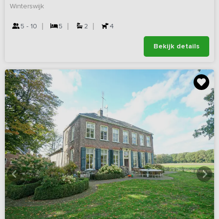
Winterswijk
5 - 10
5
2
4
Bekijk details