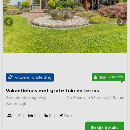
9,6
Virtuele rondleiding
(24 reviews)
Vakantiehuis met grote tuin en terras
Gelderland, omgeving
Op 9 km van Winterswijk Ratum
Winterswijk
4 - 8
4
2
Nee
Bekijk details