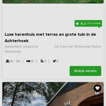
8,2
(28 reviews)
Luxe herenhuis met terras en grote tuin in de
Achterhoek
Gelderland, omgeving
Op 9 km van Winterswijk Ratum
Winterswijk
10 - 20
10
3
5
Bekijk details