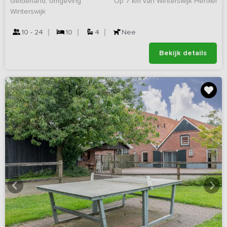
Gelderland, omgeving
Op 7 km van Winterswijk Henxel
Winterswijk
10 - 24
10
4
Nee
Bekijk details