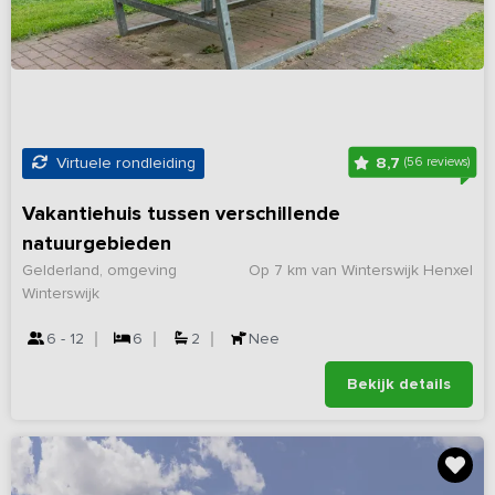
8,7
Virtuele rondleiding
(56 reviews)
Vakantiehuis tussen verschillende
natuurgebieden
Gelderland, omgeving
Op 7 km van Winterswijk Henxel
Winterswijk
6 - 12
6
2
Nee
Bekijk details