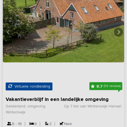
8,7
Virtuele rondleiding
(56 reviews)
Vakantieverblijf in een landelijke omgeving
Gelderland, omgeving
Op 7 km van Winterswijk Henxel
Winterswijk
6 - 16
6
2
Nee