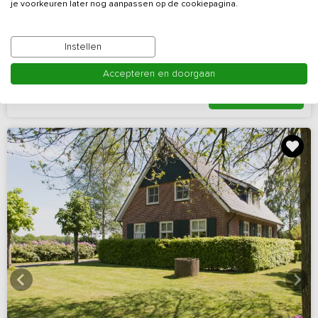
bedstedes
je voorkeuren later nog aanpassen op de cookiepagina.
Gelderland, omgeving
Op 6 km van Winterswijk Henxel
Winterswijk
Instellen
5 - 10
5
2
Nee
Accepteren en doorgaan
Bekijk details