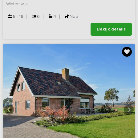
Winterswijk
5 - 16
6
4
Nee
Bekijk details