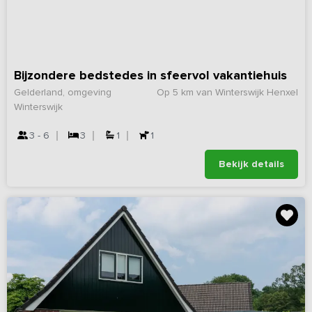
Bijzondere bedstedes in sfeervol vakantiehuis
Gelderland, omgeving
Op 5 km van Winterswijk Henxel
Winterswijk
3 - 6
3
1
1
Bekijk details