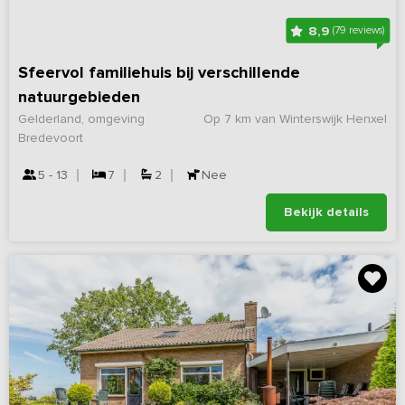
8,9
(79 reviews)
Sfeervol familiehuis bij verschillende
natuurgebieden
Gelderland, omgeving
Op 7 km van Winterswijk Henxel
Bredevoort
5 - 13
7
2
Nee
Bekijk details