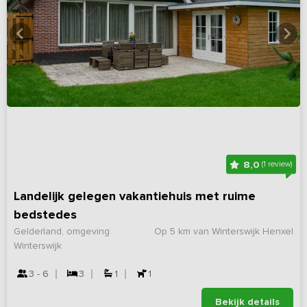
8,0
(1 review)
Landelijk gelegen vakantiehuis met ruime
bedstedes
Gelderland, omgeving
Op 5 km van Winterswijk Henxel
Winterswijk
3 - 6
3
1
1
Bekijk details