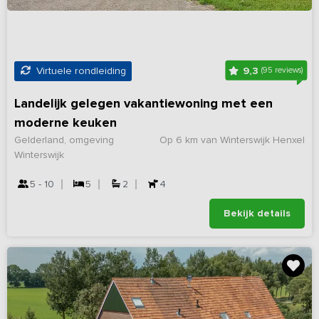
9,3
Virtuele rondleiding
(95 reviews)
Landelijk gelegen vakantiewoning met een
moderne keuken
Gelderland, omgeving
Op 6 km van Winterswijk Henxel
Winterswijk
5 - 10
5
2
4
Bekijk details