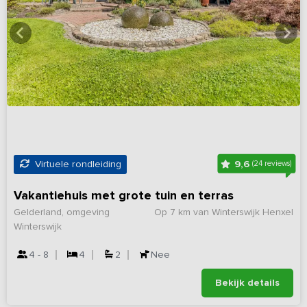
9,6
Virtuele rondleiding
(24 reviews)
Vakantiehuis met grote tuin en terras
Gelderland, omgeving
Op 7 km van Winterswijk Henxel
Winterswijk
4 - 8
4
2
Nee
Bekijk details