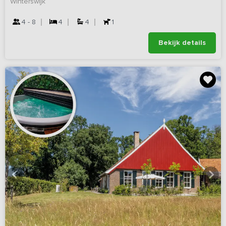
Winterswijk
4 - 8
4
4
1
Bekijk details