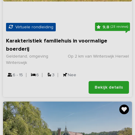
9,8
Virtuele rondleiding
(28 reviews)
Karakteristiek familiehuis in voormalige
boerderij
Gelderland, omgeving
Op 2 km van Winterswijk Henxel
Winterswijk
6 - 15
6
3
Nee
Bekijk details