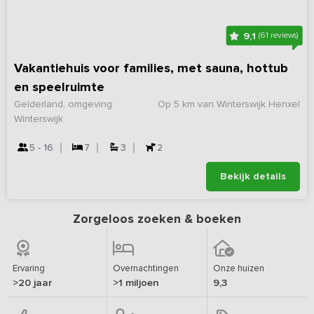
9,1
(61 reviews)
Vakantiehuis voor families, met sauna, hottub
en speelruimte
Gelderland, omgeving
Op 5 km van Winterswijk Henxel
Winterswijk
5 - 16
7
3
2
Bekijk details
Zorgeloos zoeken & boeken
Ervaring
Overnachtingen
Onze huizen
>20 jaar
>1 miljoen
9,3