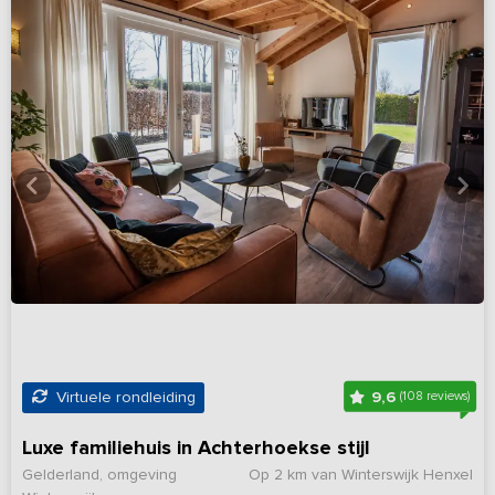
9,6
Virtuele rondleiding
(108 reviews)
Luxe familiehuis in Achterhoekse stijl
Gelderland, omgeving
Op 2 km van Winterswijk Henxel