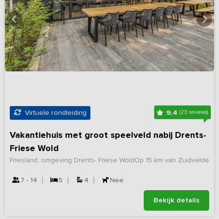
9,4
Virtuele rondleiding
(23 reviews)
Vakantiehuis met groot speelveld nabij Drents-
Friese Wold
Friesland, omgeving Drents- Friese Wold
Op 15 km van Zuidvelde
7 - 14
5
4
Nee
Bekijk details