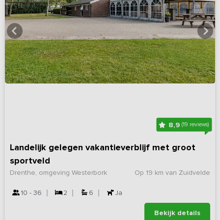
8,9
(19 reviews)
Landelijk gelegen vakantieverblijf met groot
sportveld
Drenthe, omgeving Westerbork
Op 19 km van Zuidvelde
10 - 36
2
6
Ja
Bekijk details