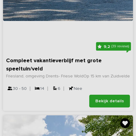
9,2
(39 reviews)
Compleet vakantieverblijf met grote
speeltuin/veld
Friesland, omgeving Drents- Friese Wold
Op 15 km van Zuidvelde
30 - 50
14
6
Nee
Bekijk details