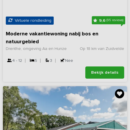
9,6
Virtuele rondleiding
(95 reviews)
Moderne vakantiewoning nabij bos en
natuurgebied
Drenthe, omgeving Aa en Hunze
Op 18 km van Zuidvelde
4 - 12
5
3
Nee
Bekijk details