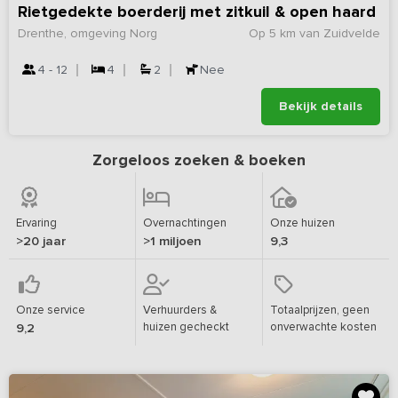
Rietgedekte boerderij met zitkuil & open haard
Drenthe, omgeving Norg
Op 5 km van Zuidvelde
4 - 12
4
2
Nee
Bekijk details
Zorgeloos zoeken & boeken
Ervaring
Overnachtingen
Onze huizen
>20 jaar
>1 miljoen
9,3
Onze service
Verhuurders &
Totaalprijzen, geen
huizen gecheckt
onverwachte kosten
9,2