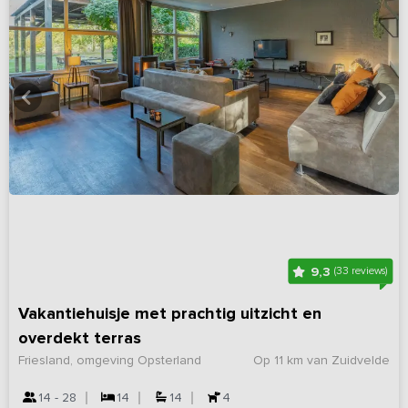
9,3
(33 reviews)
Vakantiehuisje met prachtig uitzicht en
overdekt terras
Friesland, omgeving Opsterland
Op 11 km van Zuidvelde
14 - 28
14
14
4