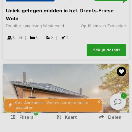
Uniek gelegen midden in het Drents-Friese
Wold
Drenthe, omgeving Westerveld
Op 19 km van Zuidvelde
5 - 14
5
2
2
Bekijk details
1
X
Kies 'Aankomst - Vertrek' voor de beste
resultaten
1
Filters
Kaart
Delen