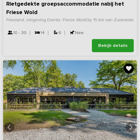
Rietgedekte groepsaccommodatie nabij het
Friese Wold
Friesland, omgeving Drents- Friese Wold
Op 15 km van Zuidvelde
10 - 30
14
6
Nee
Bekijk details