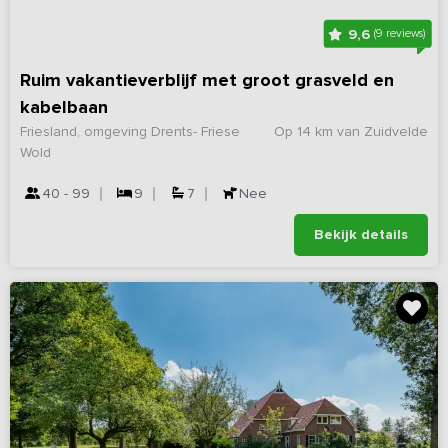
9,6
(9 reviews)
Ruim vakantieverblijf met groot grasveld en
kabelbaan
Friesland, omgeving Drents- Friese
Op 14 km van Zuidvelde
Wold
40 - 99
9
7
Nee
Bekijk details