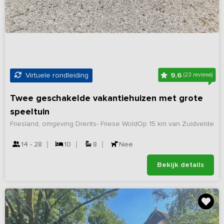
9,6
Virtuele rondleiding
(23 reviews)
Twee geschakelde vakantiehuizen met grote
speeltuin
Friesland, omgeving Drents- Friese Wold
Op 15 km van Zuidvelde
14 - 28
10
8
Nee
Bekijk details