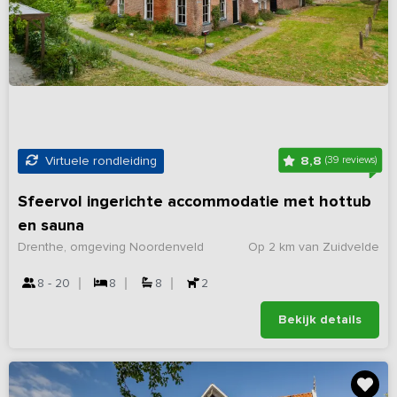
8,8
Virtuele rondleiding
(39 reviews)
Sfeervol ingerichte accommodatie met hottub
en sauna
Drenthe, omgeving Noordenveld
Op 2 km van Zuidvelde
8 - 20
8
8
2
Bekijk details