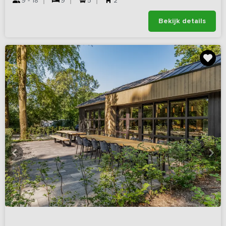
9 - 18
9
5
2
Bekijk details