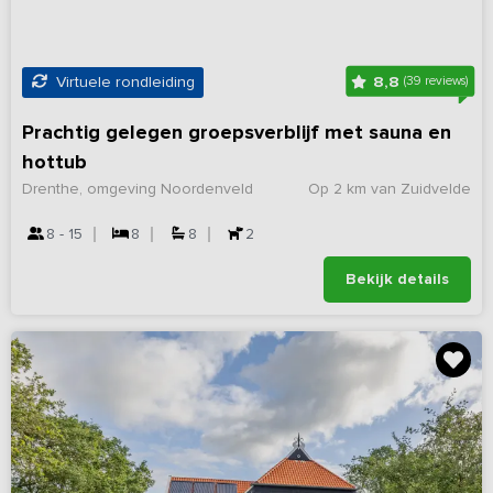
8,8
Virtuele rondleiding
(39 reviews)
Prachtig gelegen groepsverblijf met sauna en
hottub
Drenthe, omgeving Noordenveld
Op 2 km van Zuidvelde
8 - 15
8
8
2
Bekijk details