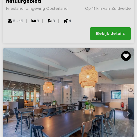
natuurgebied
Friesland, omgeving Opsterland
Op 11 km van Zuidvelde
8 - 16
8
8
4
Bekijk details