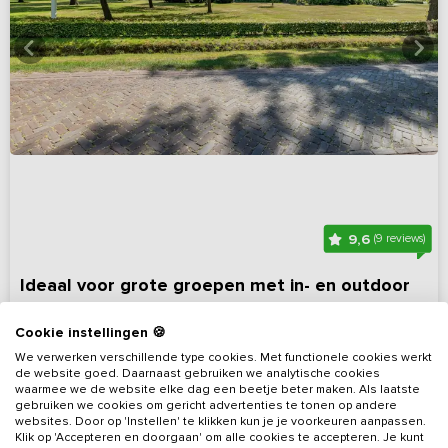
9,6
(9 reviews)
Ideaal voor grote groepen met in- en outdoor
speelruimte
Cookie instellingen 🍪
Friesland, omgeving Drents- Friese
Op 14 km van Zuidvelde
Wold
We verwerken verschillende type cookies. Met functionele cookies werkt
de website goed. Daarnaast gebruiken we analytische cookies
waarmee we de website elke dag een beetje beter maken. Als laatste
10 - 50
9
7
Nee
gebruiken we cookies om gericht advertenties te tonen op andere
websites. Door op 'Instellen' te klikken kun je je voorkeuren aanpassen.
Klik op 'Accepteren en doorgaan' om alle cookies te accepteren. Je kunt
Bekijk details