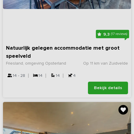
9,3
(17 reviews)
Natuurlijk gelegen accommodatie met groot
speelveld
Friesland, omgeving Opsterland
Op 11 km van Zuidvelde
14 - 28
14
14
4
Bekijk details