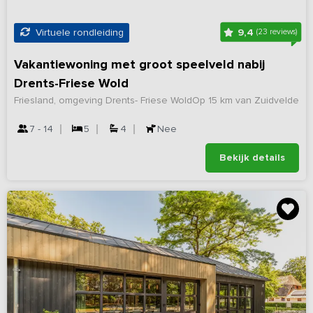
9,4
Virtuele rondleiding
(23 reviews)
Vakantiewoning met groot speelveld nabij
Drents-Friese Wold
Friesland, omgeving Drents- Friese Wold
Op 15 km van Zuidvelde
7 - 14
5
4
Nee
Bekijk details