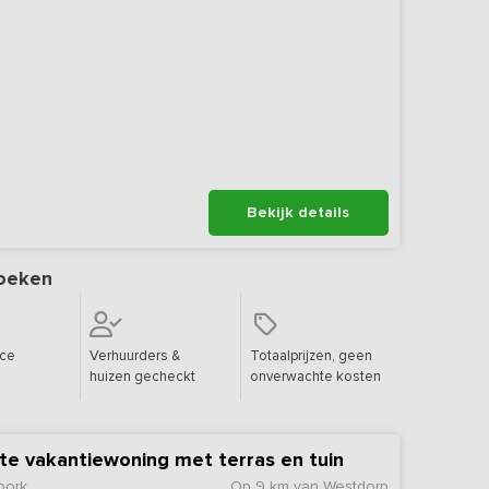
Bekijk details
oeken
ice
Verhuurders &
Totaalprijzen, geen
huizen gecheckt
onverwachte kosten
hte vakantiewoning met terras en tuin
bork
Op 9 km van Westdorp