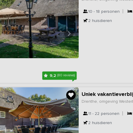
10 - 18
personen
2
huisdieren
9,2
(80 reviews)
Uniek vakantieverbli
Drenthe, omgeving Wester
11 - 22
personen
2
huisdieren