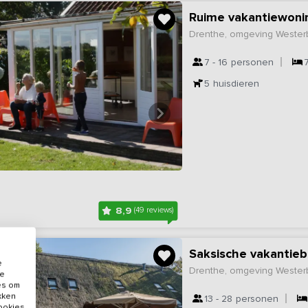
Ruime vakantiewoni
Drenthe, omgeving Wester
7 - 16
personen
5
huisdieren
8,9
(49 reviews)
Saksische vakantieb
e
Drenthe, omgeving Wester
de
es om
ikken
13 - 28
personen
cookies