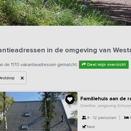
antieadressen in de omgeving van West
an de 1170 vakantieadressen gematcht.
Deel mijn overzicht
estdorp
Familiehuis aan de 
Drenthe, omgeving Schoo
4 - 12
personen
Nee