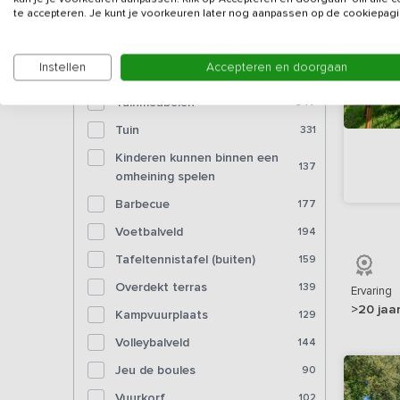
Bioscoop
11
te accepteren. Je kunt je voorkeuren later nog aanpassen op de cookiepagi
Voorzieningen (buiten)
Instellen
Accepteren en doorgaan
Tuinmeubelen
347
Tuin
331
Kinderen kunnen binnen een
137
omheining spelen
Barbecue
177
Voetbalveld
194
Tafeltennistafel (buiten)
159
Overdekt terras
139
Ervaring
>20 jaa
Kampvuurplaats
129
Volleybalveld
144
Jeu de boules
90
Vuurkorf
102