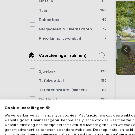
Hottub
65
Tuin
356
Bubbelbad
40
Vergaderen & Overnachten
12
Privé binnenzwembad
7
Voorzieningen (binnen)
Sjoelbak
198
Tafelvoetbal
150
Tafeltennistafel (binnen)
119
Dartbord
120
Cookie instellingen 🍪
Pooltafel
63
We verwerken verschillende type cookies. Met functionele cookies werkt d
Biljart
29
website goed. Daarnaast gebruiken we analytische cookies waarmee we 
website elke dag een beetje beter maken. Als laatste gebruiken we cooki
Fitnessapparatuur
18
gericht advertenties te tonen op andere websites. Door op 'Instellen' te kl
kun je je voorkeuren aanpassen. Klik op 'Accepteren en doorgaan' om alle 