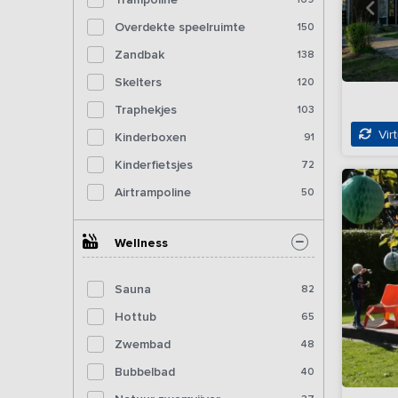
Overdekte speelruimte
150
Zandbak
138
Skelters
120
Traphekjes
103
Virt
Kinderboxen
91
Kinderfietsjes
72
Airtrampoline
50
Wellness
Sauna
82
Hottub
65
Zwembad
48
Bubbelbad
40