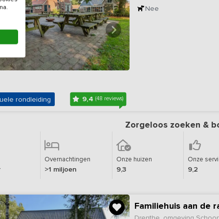
na.
Nee
9,4
uele rondleiding
(48 reviews)
Zorgeloos zoeken & b
Overnachtingen
Onze huizen
Onze serv
r
>1 miljoen
9,3
9,2
Familiehuis aan de 
Drenthe, omgeving Schoo