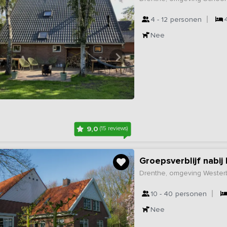
4 - 12
personen
Nee
9,0
(15 reviews)
Groepsverblijf nabi
Drenthe, omgeving Wester
10 - 40
personen
Nee