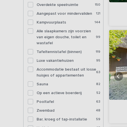
Overdekte speelruimte
150
Aangepast voor mindervaliden
121
Kampvuurplaats
144
Alle slaapkamers zijn voorzien
van eigen douche, toilet en
99
wastafel
Tafeltennistafel (binnen)
119
Luxe vakantiehuizen
95
Accommodatie bestaat uit losse
63
huisjes of appartementen
Sauna
82
Op een actieve boerderij
52
Pooltafel
63
Zwembad
48
Bar, kroeg of tap-installatie
59