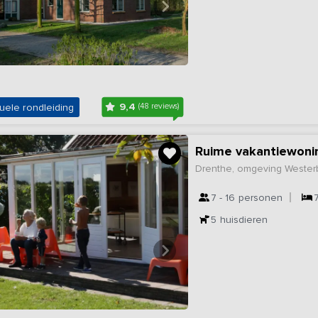
9,4
uele rondleiding
(48 reviews)
Ruime vakantiewoni
Drenthe, omgeving Wester
7 - 16
personen
5
huisdieren