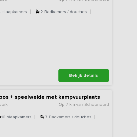
4
slaapkamers
2
Badkamers / douches
Bekijk details
j bos + speelweide met kampvuurplaats
bork
Op 7 km van Schoonoord
10
slaapkamers
7
Badkamers / douches