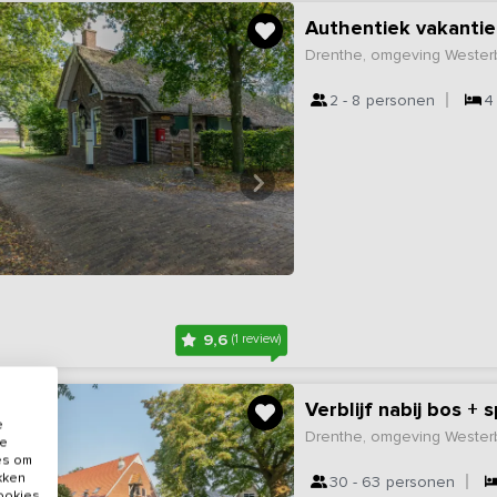
Authentiek vakantie
Drenthe, omgeving Wester
2 - 8
personen
4
9,6
(1 review)
Verblijf nabij bos 
e
Drenthe, omgeving Wester
de
es om
ikken
30 - 63
personen
cookies