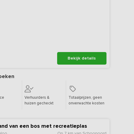
Bekijk details
oeken
ice
Verhuurders &
Totaalprijzen, geen
huizen gecheckt
onverwachte kosten
rand van een bos met recreatieplas
nloo
Op 7 km van Schoonoord