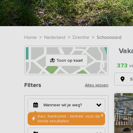
Home
Nederland
Drenthe
Schoonoord
Vak
Toon op kaart
373
v
S
Filters
Alles wissen
X
Kies 'Aankomst - Vertrek' voor de
beste resultaten