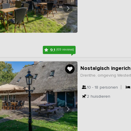
9,1
(69 reviews)
Nostalgisch ingeric
Drenthe, omgeving Wester
10 - 18
personen
2
huisdieren