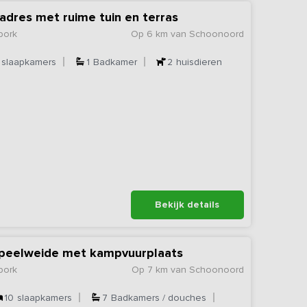
adres met ruime tuin en terras
bork
Op 6 km van Schoonoord
slaapkamers
1
Badkamer
2
huisdieren
Bekijk details
+ speelweide met kampvuurplaats
bork
Op 7 km van Schoonoord
10
slaapkamers
7
Badkamers / douches