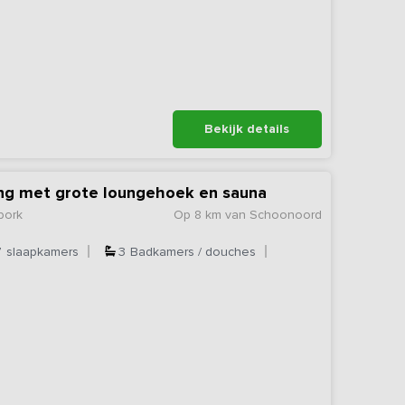
Bekijk details
ng met grote loungehoek en sauna
bork
Op 8 km van Schoonoord
7
slaapkamers
3
Badkamers / douches