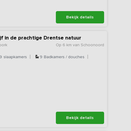
Bekijk details
jf in de prachtige Drentse natuur
bork
Op 6 km van Schoonoord
9
slaapkamers
9
Badkamers / douches
Bekijk details