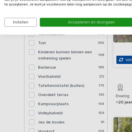
Bioscoop
11
te accepteren. Je kunt je voorkeuren later nog aanpassen op de cookiepagi
Voorzieningen (buiten)
Instellen
Accepteren en doorgaan
Tuinmeubelen
372
Tuin
356
Kinderen kunnen binnen een
148
omheining spelen
Virt
Barbecue
186
Voetbalveld
212
Tafeltennistafel (buiten)
175
Overdekt terras
145
Ervaring
>20 jaa
Kampvuurplaats
144
Volleybalveld
159
Jeu de boules
91
Vuurkorf
109