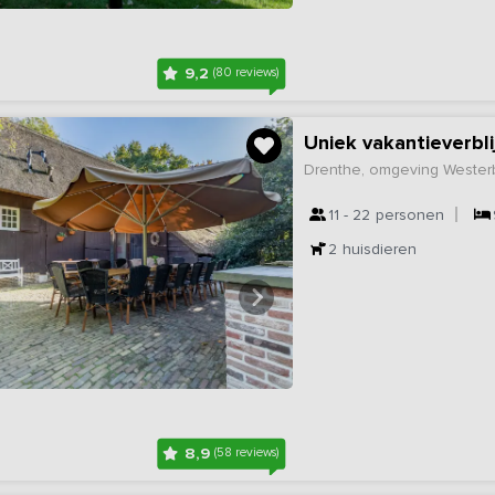
9,2
(80 reviews)
Uniek vakantieverbli
Drenthe, omgeving Wester
11 - 22
personen
2
huisdieren
8,9
(58 reviews)