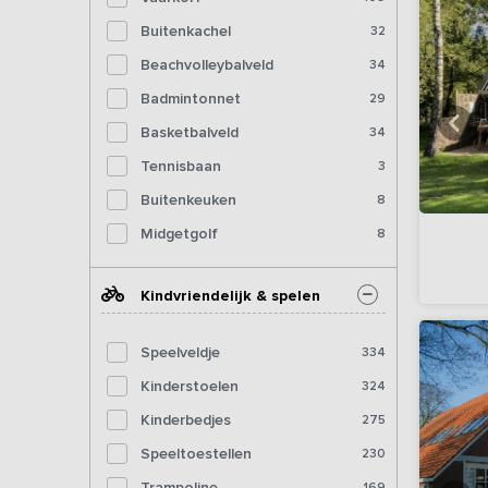
Buitenkachel
32
Beachvolleybalveld
34
Badmintonnet
29
Basketbalveld
34
Tennisbaan
3
Buitenkeuken
8
Midgetgolf
8
Kindvriendelijk & spelen
Speelveldje
334
Kinderstoelen
324
Kinderbedjes
275
Speeltoestellen
230
Trampoline
169