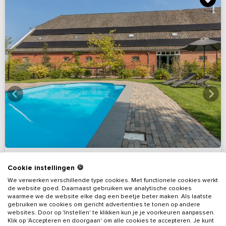
Cookie instellingen 🍪
We verwerken verschillende type cookies. Met functionele cookies werkt
de website goed. Daarnaast gebruiken we analytische cookies
9,6
Virtuele rondleiding
(16 reviews)
waarmee we de website elke dag een beetje beter maken. Als laatste
gebruiken we cookies om gericht advertenties te tonen op andere
Wellness en luxe in monumentale boerderij
websites. Door op 'Instellen' te klikken kun je je voorkeuren aanpassen.
Klik op 'Accepteren en doorgaan' om alle cookies te accepteren. Je kunt
Drenthe, omgeving Borger
Op 11 km van Gasselternijveen