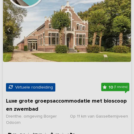
10
Virtuele rondleiding
(1 review)
Luxe grote groepsaccommodatie met bioscoop
en zwembad
Drenthe, omgeving Borger
Op 11 km van Gasselternijveen
Odoorn