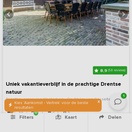
8,9
(58 reviews)
Uniek vakantieverblijf in de prachtige Drentse
natuur
1
Drenthe, omgeving Westerbork
Op 20 km van Gasselternijveen
X
Kies 'Aankomst - Vertrek' voor de beste
resultaten
11 - 22
9
9
2
1
Filters
Kaart
Delen
Bekijk details