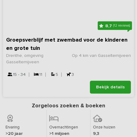
8,7
(12 reviews)
Groepsverblijf met zwembad voor de kinderen
en grote tuin
Drenthe, omgeving
Op 4 km van Gasselternijveen
Gasselternijveen
15 - 34
11
5
3
Bekijk details
Zorgeloos zoeken & boeken
Ervaring
Overnachtingen
Onze huizen
>20 jaar
>1 miljoen
9,3