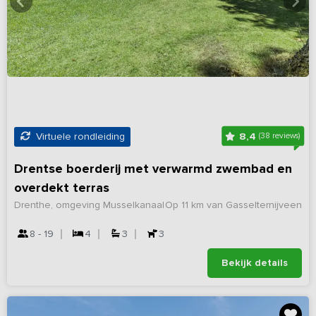
8,4
Virtuele rondleiding
(38 reviews)
Drentse boerderij met verwarmd zwembad en
overdekt terras
Drenthe, omgeving Musselkanaal
Op 11 km van Gasselternijveen
8 - 19
4
3
3
Bekijk details