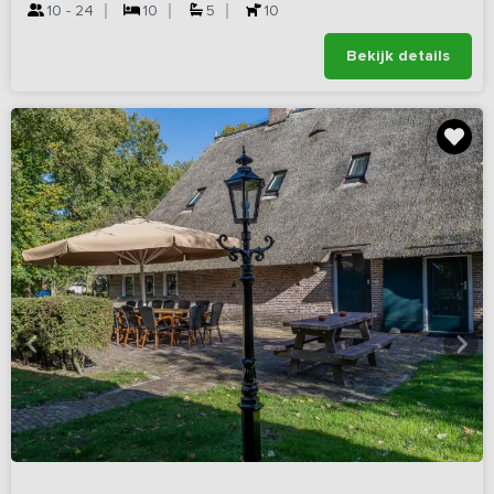
10 - 24
10
5
10
Bekijk details