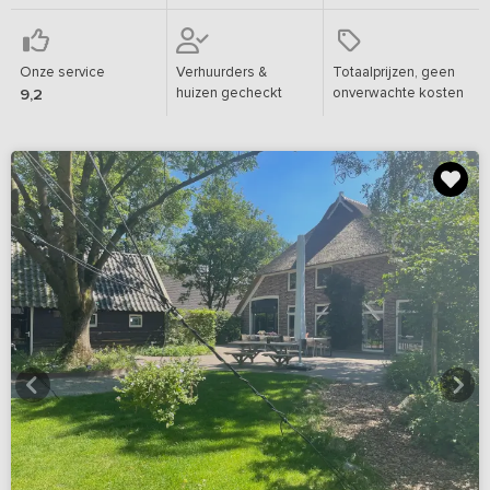
Onze service
Verhuurders &
Totaalprijzen, geen
huizen gecheckt
onverwachte kosten
9,2