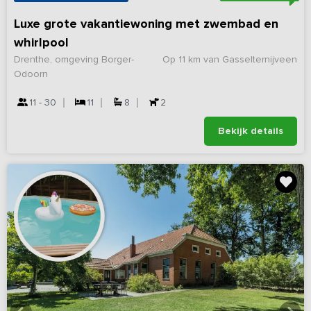
Luxe grote vakantiewoning met zwembad en
whirlpool
Drenthe, omgeving Borger-
Op 11 km van Gasselternijveen
Odoorn
11 - 30
11
8
2
Bekijk details