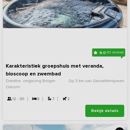
9,0
(43 reviews)
Karakteristiek groepshuis met veranda,
bioscoop en zwembad
Drenthe, omgeving Borger-
Op 3 km van Gasselternijveen
Odoorn
12 - 30
8
7
2
Bekijk details