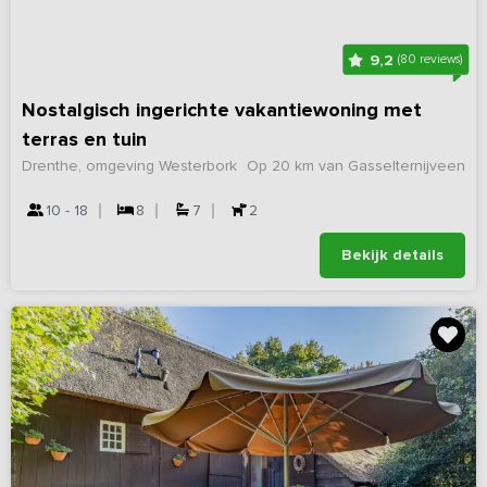
9,2
(80 reviews)
Nostalgisch ingerichte vakantiewoning met
terras en tuin
Drenthe, omgeving Westerbork
Op 20 km van Gasselternijveen
10 - 18
8
7
2
Bekijk details