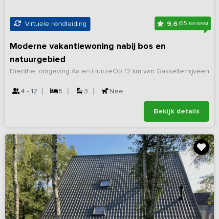
9,6
Virtuele rondleiding
(95 reviews)
Moderne vakantiewoning nabij bos en
natuurgebied
Drenthe, omgeving Aa en Hunze
Op 12 km van Gasselternijveen
4 - 12
5
3
Nee
Bekijk details