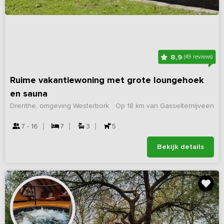
8,9
(49 reviews)
Ruime vakantiewoning met grote loungehoek
en sauna
Drenthe, omgeving Westerbork
Op 18 km van Gasselternijveen
7 - 16
7
3
5
Bekijk details