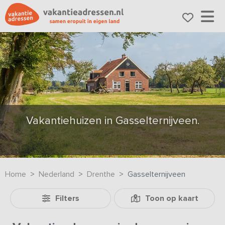
Vakantiehuizen in Gasselternijveen.
Home
Nederland
Drenthe
Gasselternijveen
Filters
Toon op kaart