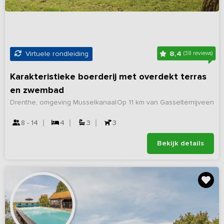
8,4
Virtuele rondleiding
(38 reviews)
Karakteristieke boerderij met overdekt terras
en zwembad
Drenthe, omgeving Musselkanaal
Op 11 km van Gasselternijveen
8 - 14
4
3
3
Bekijk details