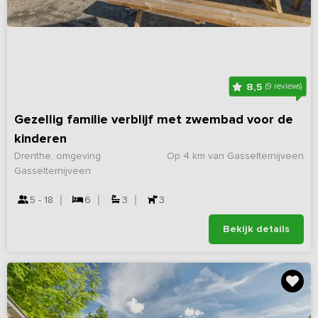
8,5
(9 reviews)
Gezellig familie verblijf met zwembad voor de
kinderen
Drenthe, omgeving
Op 4 km van Gasselternijveen
Gasselternijveen
5 - 18
6
3
3
Bekijk details