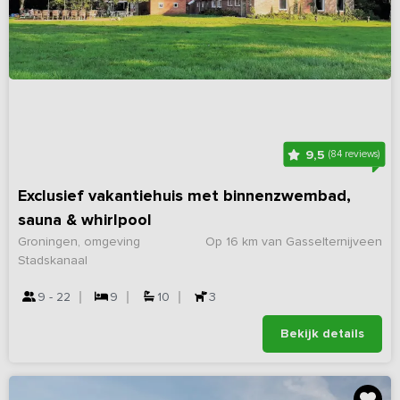
9,5
(84 reviews)
Exclusief vakantiehuis met binnenzwembad,
sauna & whirlpool
Groningen, omgeving
Op 16 km van Gasselternijveen
Stadskanaal
9 - 22
9
10
3
Bekijk details