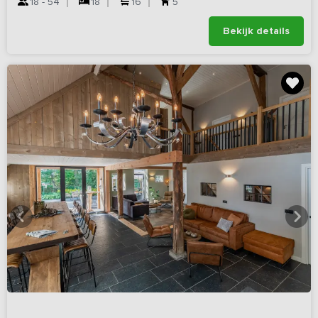
18 - 54
18
16
5
Bekijk details