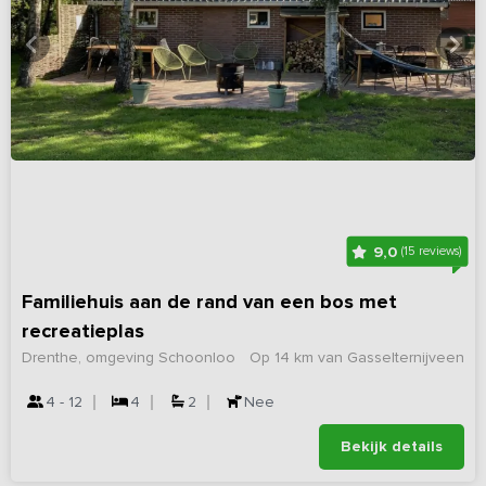
9,0
(15 reviews)
Familiehuis aan de rand van een bos met
recreatieplas
Drenthe, omgeving Schoonloo
Op 14 km van Gasselternijveen
4 - 12
4
2
Nee
Bekijk details