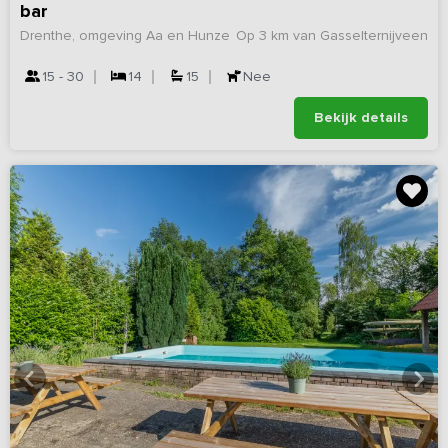
bar
Drenthe, omgeving Aa en Hunze
Op 3 km van Gasselternijveen
15 - 30
14
15
Nee
Bekijk details