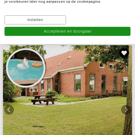
je voorkeuren later nog aanpassen op de cookiepagina.
Odoorn
7 - 24
7
8
3
Instellen
Bekijk details
Accepteren en doorgaan