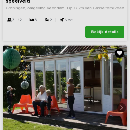
speelveld
Groningen, omgeving Veendam
Op 17 km van Gasselternijveen
3 - 12
3
2
Nee
Bekijk details