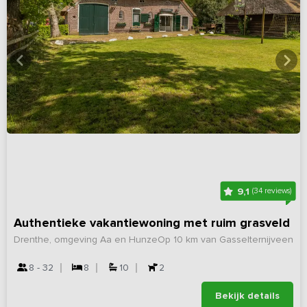
9,1
(34 reviews)
Authentieke vakantiewoning met ruim grasveld
Drenthe, omgeving Aa en Hunze
Op 10 km van Gasselternijveen
8 - 32
8
10
2
Bekijk details