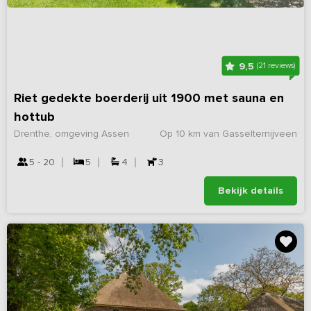
9,5
(21 reviews)
Riet gedekte boerderij uit 1900 met sauna en
hottub
Drenthe, omgeving Assen
Op 10 km van Gasselternijveen
5 - 20
5
4
3
Bekijk details