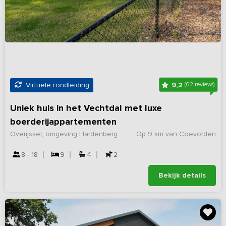
9,2
Virtuele rondleiding
(62 reviews)
Uniek huis in het Vechtdal met luxe
boerderijappartementen
Overijssel, omgeving Hardenberg
Op 9 km van Coevorden
8 - 18
9
4
2
Bekijk details