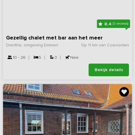
8,4
(3 reviews)
Gezellig chalet met bar aan het meer
Drenthe, omgeving Emmen
Op 11 km van Coevorden
10 - 26
5
3
Nee
Bekijk details