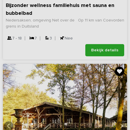
Bijzonder wellness familiehuis met sauna en
bubbelbad
Nedersaksen, omgeving Net over de
Op 11 km van Coevorden
grens in Duitsland
7 - 18
7
3
Nee
Bekijk details