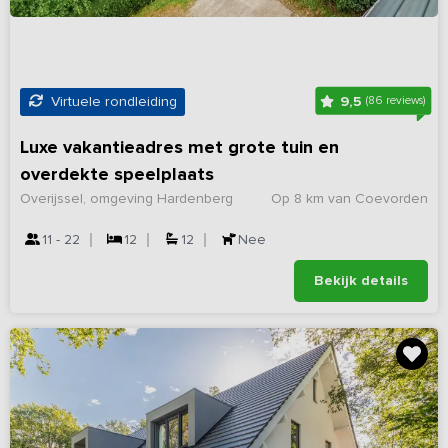
9,5
Virtuele rondleiding
(86 reviews)
Luxe vakantieadres met grote tuin en
overdekte speelplaats
Overijssel, omgeving Hardenberg
Op 8 km van Coevorden
11 - 22
12
12
Nee
Bekijk details