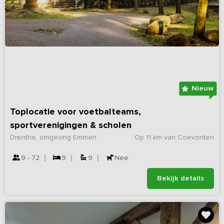
Nieuw
Toplocatie voor voetbalteams,
sportverenigingen & scholen
Drenthe, omgeving Emmen
Op 11 km van Coevorden
9 - 72
9
9
Nee
Bekijk details