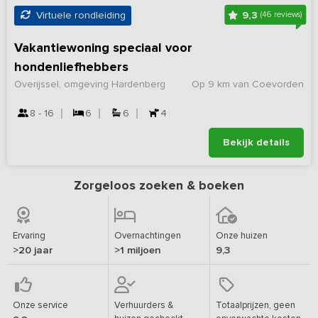
9,3
Virtuele rondleiding
(46 reviews)
Vakantiewoning speciaal voor
hondenliefhebbers
Overijssel, omgeving Hardenberg
Op 9 km van Coevorden
8 - 16
6
6
4
Bekijk details
Zorgeloos zoeken & boeken
Ervaring
Overnachtingen
Onze huizen
>20 jaar
>1 miljoen
9,3
Onze service
Verhuurders &
Totaalprijzen, geen