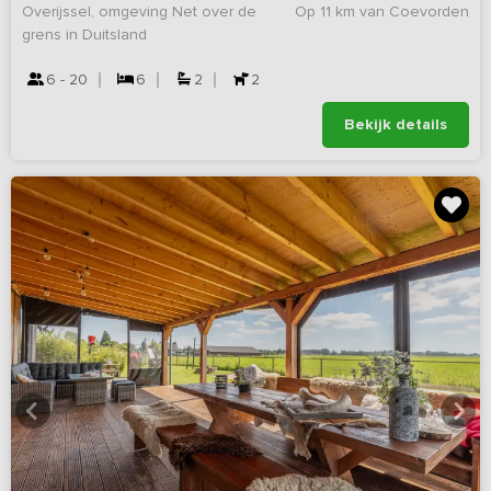
Overijssel, omgeving Net over de
Op 11 km van Coevorden
grens in Duitsland
6 - 20
6
2
2
Bekijk details