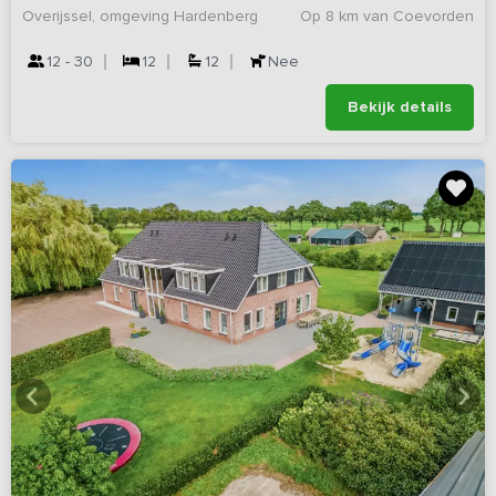
Overijssel, omgeving Hardenberg
Op 8 km van Coevorden
12 - 30
12
12
Nee
Bekijk details