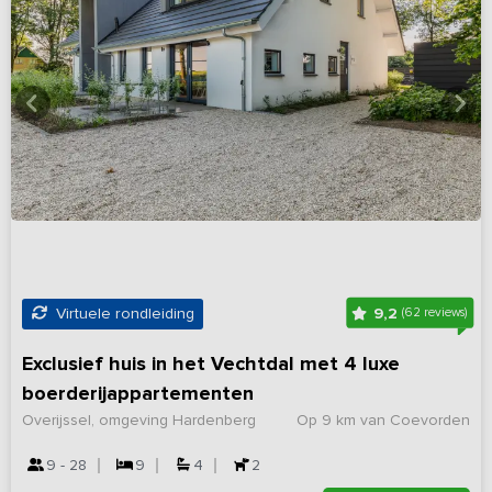
9,2
Virtuele rondleiding
(62 reviews)
Exclusief huis in het Vechtdal met 4 luxe
boerderijappartementen
Overijssel, omgeving Hardenberg
Op 9 km van Coevorden
9 - 28
9
4
2