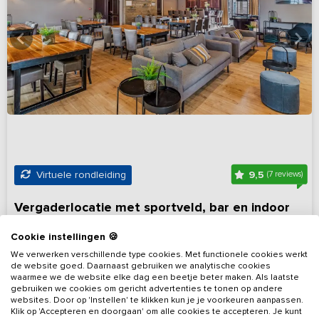
9,5
Virtuele rondleiding
(7 reviews)
Vergaderlocatie met sportveld, bar en indoor
BBQ
Cookie instellingen 🍪
Drenthe, omgeving Coevorden
Op 10 km van Coevorden
We verwerken verschillende type cookies. Met functionele cookies werkt
de website goed. Daarnaast gebruiken we analytische cookies
15 - 34
15
15
Nee
waarmee we de website elke dag een beetje beter maken. Als laatste
gebruiken we cookies om gericht advertenties te tonen op andere
websites. Door op 'Instellen' te klikken kun je je voorkeuren aanpassen.
Bekijk details
Klik op 'Accepteren en doorgaan' om alle cookies te accepteren. Je kunt