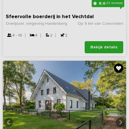
8,6
(12 reviews)
Sfeervolle boerderij in het Vechtdal
Overijssel, omgeving Hardenberg
Op 9 km van Coevorden
4 - 10
4
2
2
Bekijk details