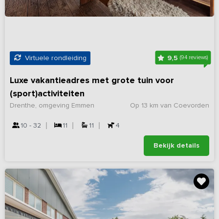
9,5
Virtuele rondleiding
(94 reviews)
Luxe vakantieadres met grote tuin voor
(sport)activiteiten
Drenthe, omgeving Emmen
Op 13 km van Coevorden
10 - 32
11
11
4
Bekijk details