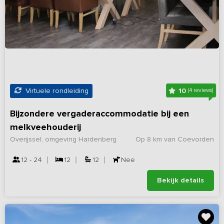
10
Virtuele rondleiding
(4 reviews)
Bijzondere vergaderaccommodatie bij een
melkveehouderij
Overijssel, omgeving Hardenberg
Op 8 km van Coevorden
12 - 24
12
12
Nee
Bekijk details