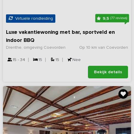
9,5
Virtuele rondleiding
(77 reviews)
Luxe vakantiewoning met bar, sportveld en
indoor BBQ
Drenthe, omgeving Coevorden
Op 10 km van Coevorden
15 - 34
15
15
Nee
Bekijk details