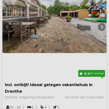
8,9
(6 reviews)
Incl. ontbijt! Ideaal gelegen vakantiehuis in
Drenthe
Drenthe, omgeving Hoogeveen
Op 13 km van Coevorden
10 - 20
6
4
2