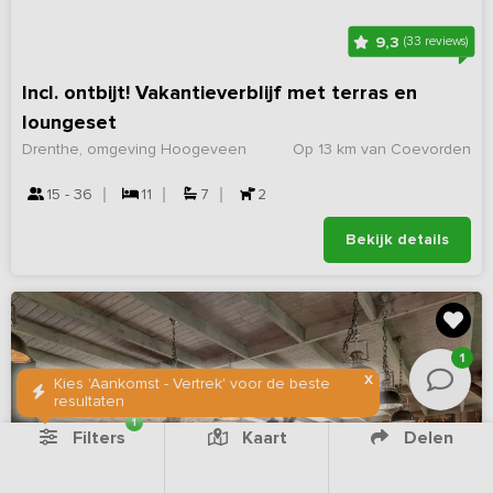
9,3
(33 reviews)
Incl. ontbijt! Vakantieverblijf met terras en
loungeset
Drenthe, omgeving Hoogeveen
Op 13 km van Coevorden
15 - 36
11
7
2
Bekijk details
1
X
Kies 'Aankomst - Vertrek' voor de beste
resultaten
1
Filters
Kaart
Delen