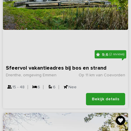
9,6
(2 reviews)
Sfeervol vakantieadres bij bos en strand
Drenthe, omgeving Emmen
Op 11 km van Coevorden
15 - 48
6
6
Nee
Bekijk details