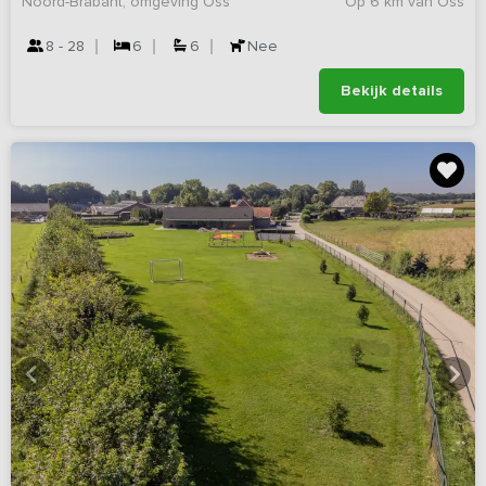
Noord-Brabant, omgeving Oss
Op 6 km van Oss
8 - 28
6
6
Nee
Bekijk details