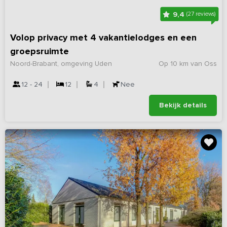
9,4
(27 reviews)
Volop privacy met 4 vakantielodges en een
groepsruimte
Noord-Brabant, omgeving Uden
Op 10 km van Oss
12 - 24
12
4
Nee
Bekijk details