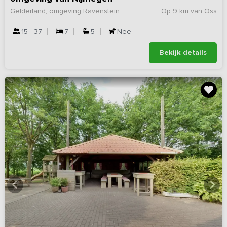
Gelderland, omgeving Ravenstein
Op 9 km van Oss
15 - 37
7
5
Nee
Bekijk details