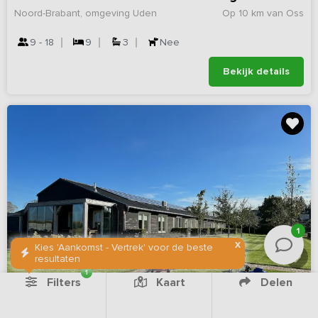
Noord-Brabant, omgeving Uden
Op 10 km van Oss
9 - 18
9
3
Nee
Bekijk details
1
X
Kies 'Aankomst - Vertrek' voor de beste
resultaten
1
Filters
Kaart
Delen