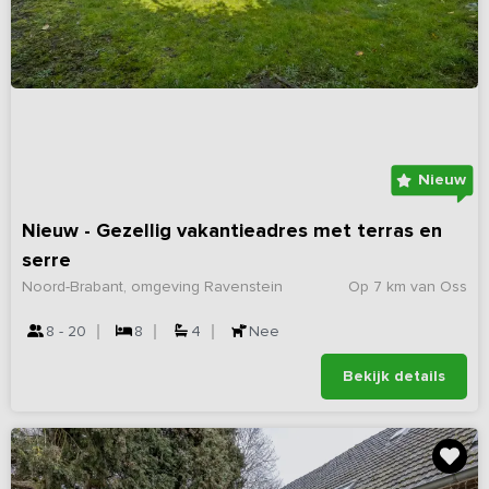
Nieuw
Nieuw - Gezellig vakantieadres met terras en
serre
Noord-Brabant, omgeving Ravenstein
Op 7 km van Oss
8 - 20
8
4
Nee
Bekijk details