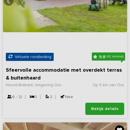
9,8
Virtuele rondleiding
(42 reviews)
Sfeervolle accommodatie met overdekt terras
& buitenhaard
Noord-Brabant, omgeving Oss
Op 5 km van Oss
6 - 12
5
2
Nee
Bekijk details