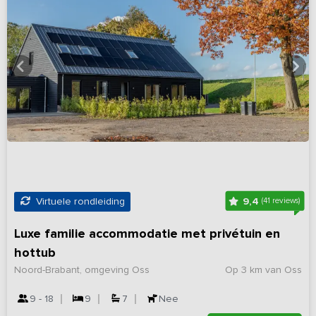
9,4
Virtuele rondleiding
(41 reviews)
Luxe familie accommodatie met privétuin en
hottub
Noord-Brabant, omgeving Oss
Op 3 km van Oss
9 - 18
9
7
Nee