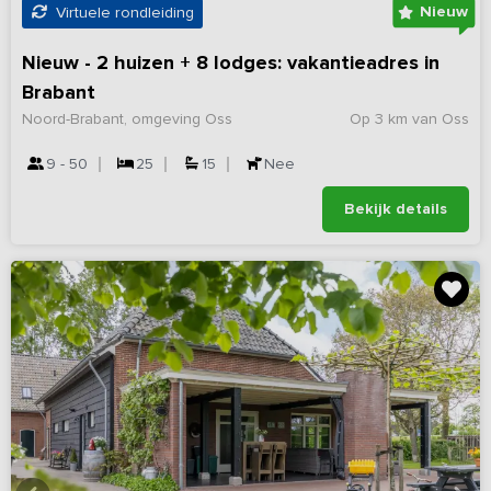
Nieuw
Virtuele rondleiding
Nieuw - 2 huizen + 8 lodges: vakantieadres in
Brabant
Noord-Brabant, omgeving Oss
Op 3 km van Oss
9 - 50
25
15
Nee
Bekijk details