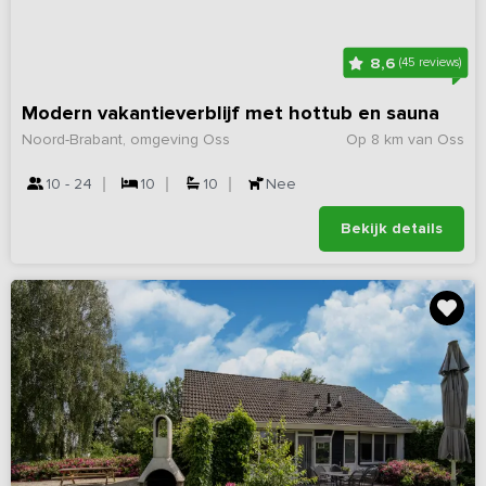
8,6
(45 reviews)
Modern vakantieverblijf met hottub en sauna
Noord-Brabant, omgeving Oss
Op 8 km van Oss
10 - 24
10
10
Nee
Bekijk details