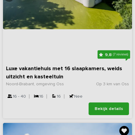
9,8
(7 reviews)
Luxe vakantiehuis met 16 slaapkamers, weids
uitzicht en kasteeltuin
Noord-Brabant, omgeving Oss
Op 3 km van Oss
16 - 40
16
16
Nee
Bekijk details