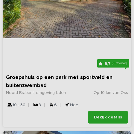
9,7
(8 reviews)
Groepshuis op een park met sportveld en
buitenzwembad
Noord-Brabant, omgeving Uden
Op 10 km van Oss
10 - 30
8
6
Nee
Bekijk details