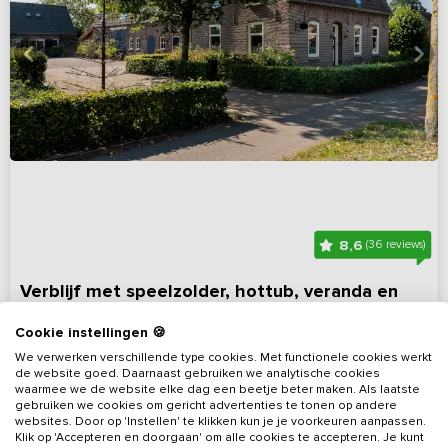
8,6
(36 reviews)
Verblijf met speelzolder, hottub, veranda en
buitenkeuken
Cookie instellingen 🍪
Noord-Brabant, omgeving Maashorst
Op 7 km van Oss
We verwerken verschillende type cookies. Met functionele cookies werkt
de website goed. Daarnaast gebruiken we analytische cookies
13 - 40
13
9
Nee
waarmee we de website elke dag een beetje beter maken. Als laatste
gebruiken we cookies om gericht advertenties te tonen op andere
websites. Door op 'Instellen' te klikken kun je je voorkeuren aanpassen.
Bekijk details
Klik op 'Accepteren en doorgaan' om alle cookies te accepteren. Je kunt