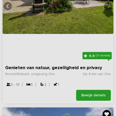
9,4
(31 reviews)
Genieten van natuur, gezelligheid en privacy
Noord-Brabant, omgeving Oss
Op 8 km van Oss
5 - 13
5
2
1
Bekijk details