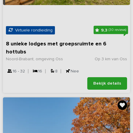
9,3
Virtuele rondleiding
(30 reviews)
8 unieke lodges met groepsruimte en 6
hottubs
Noord-Brabant, omgeving Oss
Op 3 km van Oss
16 - 32
16
8
Nee
Bekijk details