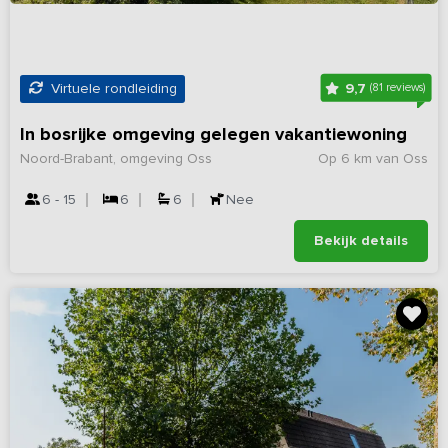
9,7
Virtuele rondleiding
(81 reviews)
In bosrijke omgeving gelegen vakantiewoning
Noord-Brabant, omgeving Oss
Op 6 km van Oss
6 - 15
6
6
Nee
Bekijk details