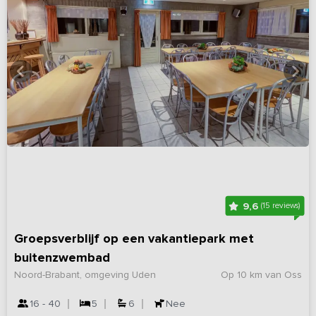
9,6
(15 reviews)
Groepsverblijf op een vakantiepark met
buitenzwembad
Noord-Brabant, omgeving Uden
Op 10 km van Oss
16 - 40
5
6
Nee