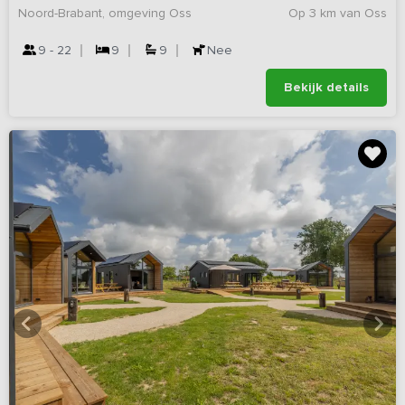
Noord-Brabant, omgeving Oss
Op 3 km van Oss
9 - 22
9
9
Nee
Bekijk details