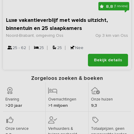
8,8
(1 review)
Luxe vakantieverblijf met weids uitzicht,
binnentuin en 25 slaapkamers
Noord-Brabant, omgeving Oss
Op 3 km van Oss
25 - 62
25
25
Nee
Bekijk details
Zorgeloos zoeken & boeken
Ervaring
Overnachtingen
Onze huizen
>20 jaar
>1 miljoen
9,3
Onze service
Verhuurders &
Totaalprijzen, geen