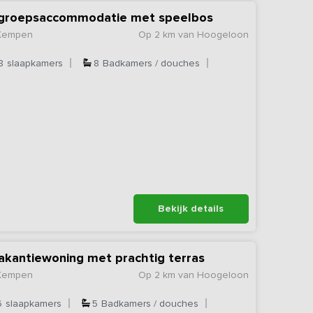
e groepsaccommodatie met speelbos
 Kempen
Op 2 km van Hoogeloon
8
slaapkamers
8
Badkamers / douches
Bekijk details
akantiewoning met prachtig terras
 Kempen
Op 2 km van Hoogeloon
6
slaapkamers
5
Badkamers / douches