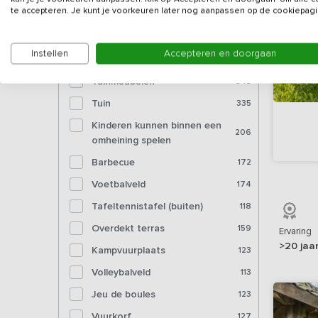
Bioscoop
6
te accepteren. Je kunt je voorkeuren later nog aanpassen op de cookiepagi
Voorzieningen (buiten)
Instellen
Accepteren en doorgaan
Tuinmeubelen
343
Tuin
335
Kinderen kunnen binnen een
206
omheining spelen
Barbecue
172
Voetbalveld
174
Tafeltennistafel (buiten)
118
Overdekt terras
159
Ervaring
>20 jaa
Kampvuurplaats
123
Volleybalveld
113
Jeu de boules
123
Vuurkorf
127