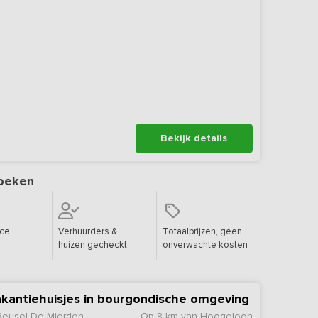
Bekijk details
oeken
ice
Verhuurders &
Totaalprijzen, geen
huizen gecheckt
onverwachte kosten
vakantiehuisjes in bourgondische omgeving
Reusel-De Mierden
Op 8 km van Hoogeloon