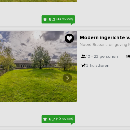
8,3
(43 reviews)
Modern ingerichte v
Noord-Brabant, omgeving
10 - 23
personen
2
huisdieren
8,7
(40 reviews)