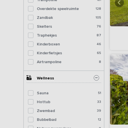
Overdekte speelruimte
128
Zandbak
105
Skelters
76
Traphekjes
87
Kinderboxen
46
Kinderfietsjes
65
Airtrampoline
8
Wellness
Sauna
51
Hottub
33
Zwembad
39
Bubbelbad
12