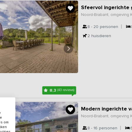
Sfeervol ingericht
Noord-Brabant, omgeving
8 - 20
personen
2
huisdieren
8,3
(43 reviews)
Modern ingerichte v
e
Noord-Brabant, omgeving
de
es om
ikken
8 - 16
personen
cookies