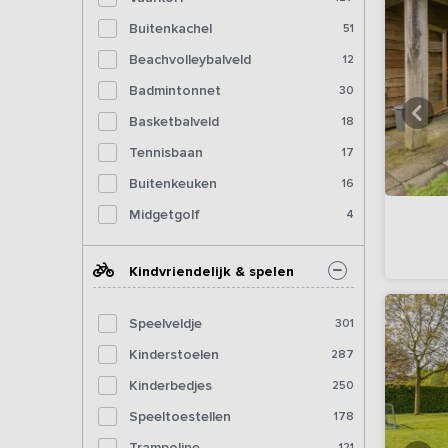
Buitenkachel
51
Beachvolleybalveld
12
Badmintonnet
30
Basketbalveld
18
Tennisbaan
17
Buitenkeuken
16
Midgetgolf
4
Kindvriendelijk & spelen
Speelveldje
301
Kinderstoelen
287
Kinderbedjes
250
Speeltoestellen
178
Trampoline
121