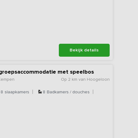
Bekijk details
e groepsaccommodatie met speelbos
 Kempen
Op 2 km van Hoogeloon
8
slaapkamers
8
Badkamers / douches