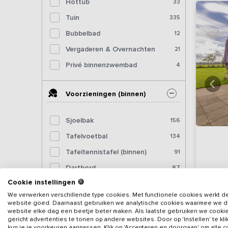
Hottub
33
Tuin
335
Bubbelbad
12
Vergaderen & Overnachten
21
Privé binnenzwembad
4
Voorzieningen (binnen)
Sjoelbak
156
Tafelvoetbal
134
Tafeltennistafel (binnen)
91
Dartbord
87
Cookie instellingen 🍪
Pooltafel
61
We verwerken verschillende type cookies. Met functionele cookies werkt d
Biljart
37
website goed. Daarnaast gebruiken we analytische cookies waarmee we 
website elke dag een beetje beter maken. Als laatste gebruiken we cooki
Fitnessapparatuur
10
gericht advertenties te tonen op andere websites. Door op 'Instellen' te kl
kun je je voorkeuren aanpassen. Klik op 'Accepteren en doorgaan' om alle 