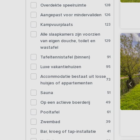
Overdekte speelruimte
128
Aangepast voor mindervaliden
126
Kampvuurplaats
123
Alle slaapkamers zijn voorzien
van eigen douche, toilet en
129
wastafel
Tafeltennistafel (binnen)
91
Luxe vakantiehuizen
95
Accommodatie bestaat uit losse
73
huisjes of appartementen
Sauna
51
Op een actieve boerderij
49
Pooltafel
61
Zwembad
39
Bar, kroeg of tap-installatie
41