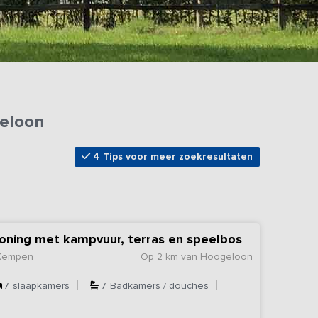
geloon
4 Tips voor meer zoekresultaten
oning met kampvuur, terras en speelbos
 Kempen
Op 2 km van Hoogeloon
7
slaapkamers
7
Badkamers / douches