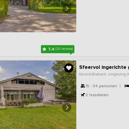
7,4
(26 reviews)
Sfeervol ingericht
Noord-Brabant, omgeving
15 - 34
personen
2
huisdieren