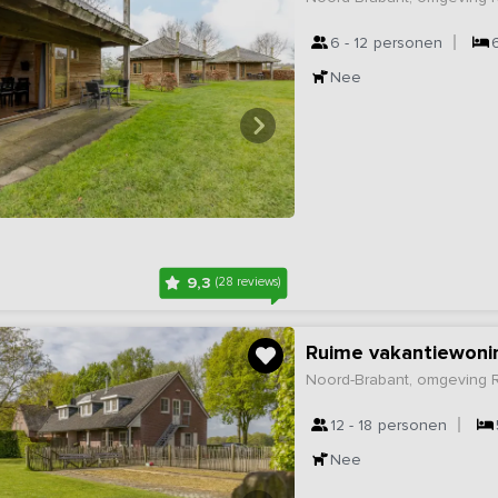
6 - 12
personen
Nee
9,3
(28 reviews)
Ruime vakantiewonin
Noord-Brabant, omgeving 
12 - 18
personen
Nee