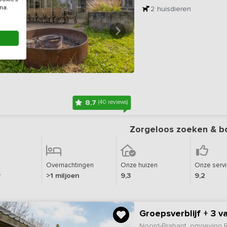
na.
2
huisdieren
8,7
(40 reviews)
Zorgeloos zoeken & b
Overnachtingen
Onze huizen
Onze serv
r
>1 miljoen
9,3
9,2
Groepsverblijf + 3 
Noord-Brabant, omgeving 