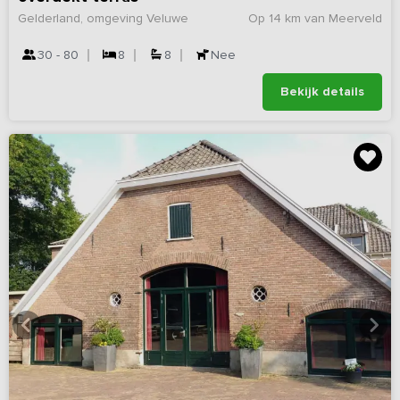
Gelderland, omgeving Veluwe
Op 14 km van Meerveld
30 - 80
8
8
Nee
Bekijk details