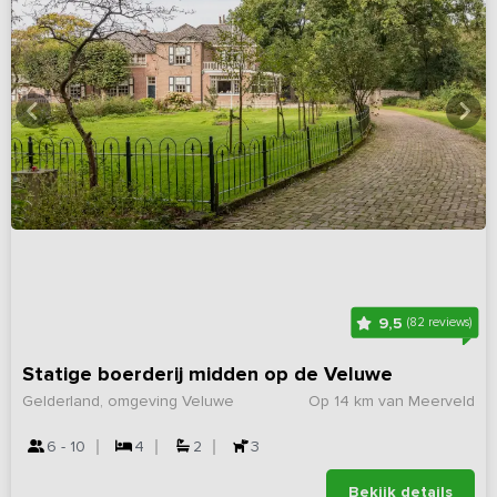
9,5
(82 reviews)
Statige boerderij midden op de Veluwe
Gelderland, omgeving Veluwe
Op 14 km van Meerveld
6 - 10
4
2
3
Bekijk details