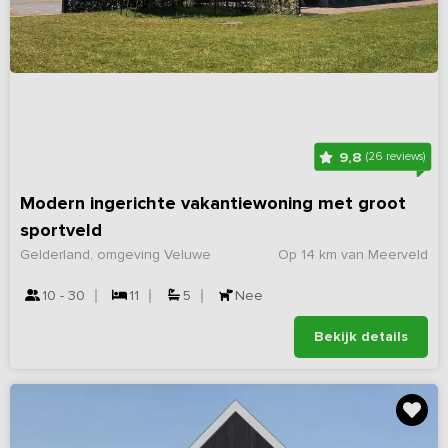
9,8
(26 reviews)
Modern ingerichte vakantiewoning met groot
sportveld
Gelderland, omgeving Veluwe
Op 14 km van Meerveld
10 - 30
11
5
Nee
Bekijk details