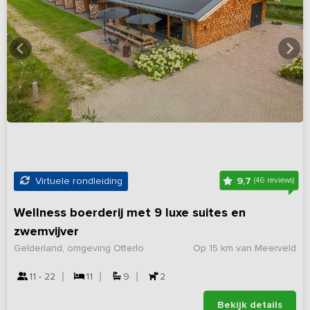
9,7
Virtuele rondleiding
(46 reviews)
Wellness boerderij met 9 luxe suites en
zwemvijver
Gelderland, omgeving Otterlo
Op 15 km van Meerveld
11 - 22
11
9
2
Bekijk details