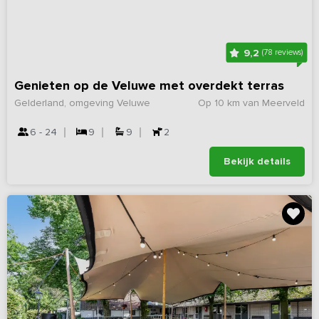
9,2
(78 reviews)
Genieten op de Veluwe met overdekt terras
Gelderland, omgeving Veluwe
Op 10 km van Meerveld
6 - 24
9
9
2
Bekijk details