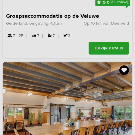
9,0
(32 reviews)
Groepsaccommodatie op de Veluwe
Gelderland, omgeving Putten
Op 10 km van Meerveld
7 - 25
7
7
3
Bekijk details