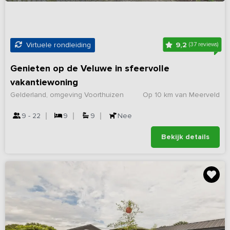
9,2
Virtuele rondleiding
(37 reviews)
Genieten op de Veluwe in sfeervolle
vakantiewoning
Gelderland, omgeving Voorthuizen
Op 10 km van Meerveld
9 - 22
9
9
Nee
Bekijk details