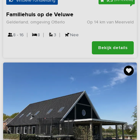
9,3
Virtuele rondleiding
Familiehuis op de Veluwe
Gelderland, omgeving Otterlo
Op 14 km van Meerveld
8 - 16
8
3
Nee
Bekijk details