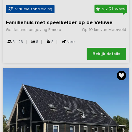
9,7
Virtuele rondleiding
(21 reviews)
Familiehuis met speelkelder op de Veluwe
Gelderland, omgeving Ermelo
Op 10 km van Meerveld
8 - 28
8
8
Nee
Bekijk details