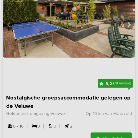
9,2
(78 reviews)
Nostalgische groepsaccommodatie gelegen op
de Veluwe
Gelderland, omgeving Veluwe
Op 10 km van Meerveld
6 - 16
9
9
2