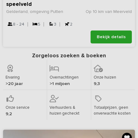
speelveld
Gelderland, omgeving Putten
Op 10 km van Meerveld
8 - 24
5
3
2
Bekijk details
Zorgeloos zoeken & boeken
Ervaring
Overnachtingen
Onze huizen
>20 jaar
>1 miljoen
9,3
Onze service
Verhuurders &
Totaalprijzen, geen
huizen gecheckt
onverwachte kosten
9,2