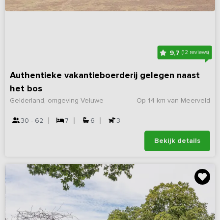
9,7
(12 reviews)
Authentieke vakantieboerderij gelegen naast
het bos
Gelderland, omgeving Veluwe
Op 14 km van Meerveld
30 - 62
7
6
3
Bekijk details