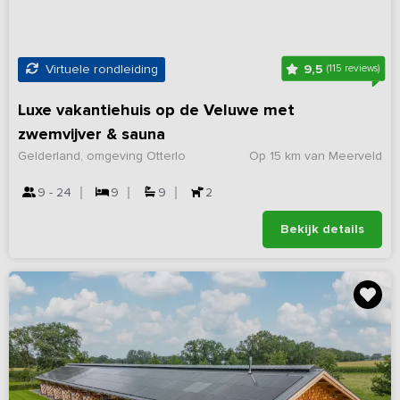
9,5
Virtuele rondleiding
(115 reviews)
Luxe vakantiehuis op de Veluwe met
zwemvijver & sauna
Gelderland, omgeving Otterlo
Op 15 km van Meerveld
9 - 24
9
9
2
Bekijk details