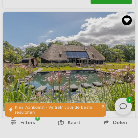
1
X
Kies 'Aankomst - Vertrek' voor de beste
resultaten
1
Filters
Kaart
Delen
9,6
Virtuele rondleiding
(40 reviews)