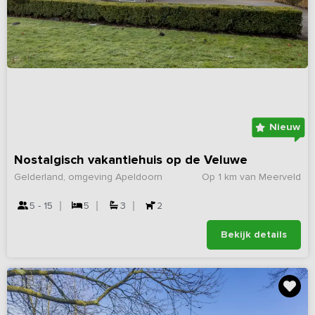
Nieuw
Nostalgisch vakantiehuis op de Veluwe
Gelderland, omgeving Apeldoorn
Op 1 km van Meerveld
5 - 15
5
3
2
Bekijk details