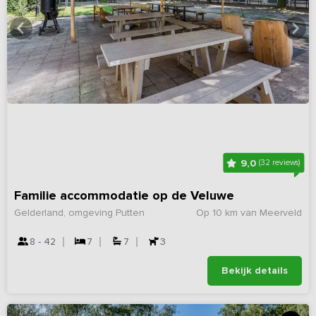
9,0
(32 reviews)
Familie accommodatie op de Veluwe
Gelderland, omgeving Putten
Op 10 km van Meerveld
8 - 42
7
7
3
Bekijk details