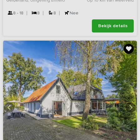
Gelderland, omgeving Ermelo
Op 10 km van Meerveld
8 - 18
8
8
Nee
Bekijk details