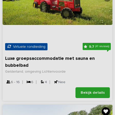
9,7
Virtuele rondleiding
(41 reviews)
Luxe groepsaccommodatie met sauna en
bubbelbad
Gelderland, omgeving Lichtenvoorde
6 - 16
6
4
Nee
Bekijk details