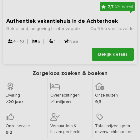
7,7
(24 reviews)
Authentiek vakantiehuis in de Achterhoek
Gelderland, omgeving Lichtenvoorde
Op 5 km van Lievelde
4 - 10
5
1
Nee
Bekijk details
Zorgeloos zoeken & boeken
Ervaring
Overnachtingen
Onze huizen
>20 jaar
>1 miljoen
9,3
Onze service
Verhuurders &
Totaalprijzen, geen
huizen gecheckt
onverwachte kosten
9,2