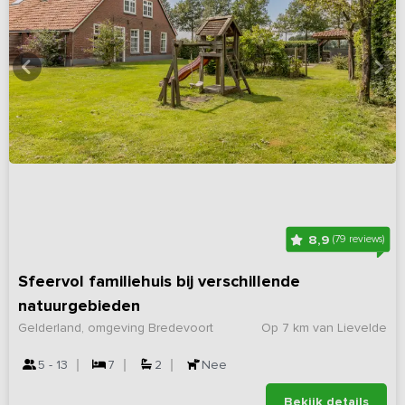
8,9
(79 reviews)
Sfeervol familiehuis bij verschillende
natuurgebieden
Gelderland, omgeving Bredevoort
Op 7 km van Lievelde
5 - 13
7
2
Nee
Bekijk details