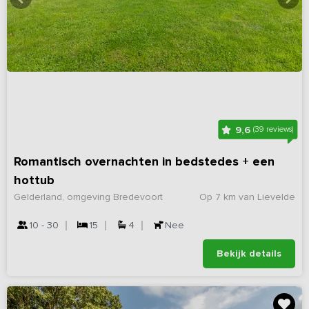
9,6
(39 reviews)
Romantisch overnachten in bedstedes + een
hottub
Gelderland, omgeving Bredevoort
Op 7 km van Lievelde
10 - 30
15
4
Nee
Bekijk details