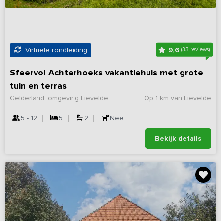
9,6
Virtuele rondleiding
(33 reviews)
Sfeervol Achterhoeks vakantiehuis met grote
tuin en terras
Gelderland, omgeving Lievelde
Op 1 km van Lievelde
5 - 12
5
2
Nee
Bekijk details