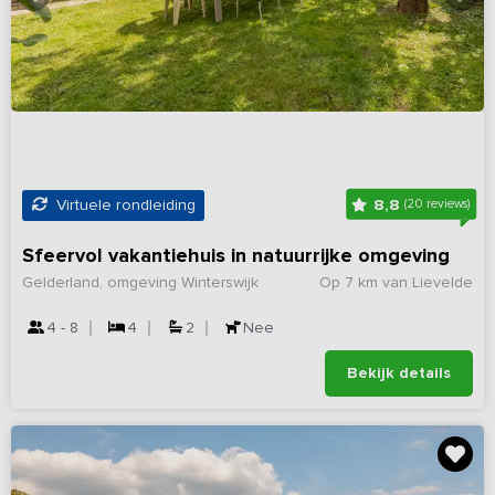
8,8
Virtuele rondleiding
(20 reviews)
Sfeervol vakantiehuis in natuurrijke omgeving
Gelderland, omgeving Winterswijk
Op 7 km van Lievelde
4 - 8
4
2
Nee
Bekijk details