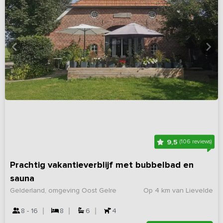
9,5
(106 reviews)
Prachtig vakantieverblijf met bubbelbad en
sauna
Gelderland, omgeving Oost Gelre
Op 4 km van Lievelde
8 - 16
8
6
4