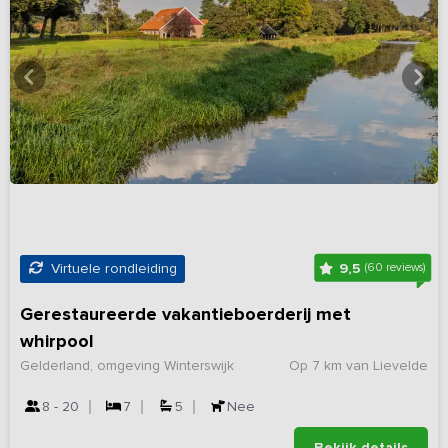
9,5
Virtuele rondleiding
(60 reviews)
Gerestaureerde vakantieboerderij met
whirpool
Gelderland, omgeving Winterswijk
Op 7 km van Lievelde
8 - 20
7
5
Nee
Bekijk details