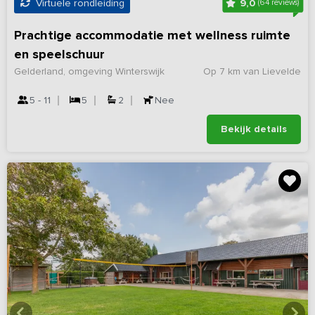
9,0
Virtuele rondleiding
(64 reviews)
Prachtige accommodatie met wellness ruimte
en speelschuur
Gelderland, omgeving Winterswijk
Op 7 km van Lievelde
5 - 11
5
2
Nee
Bekijk details