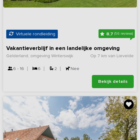
8,7
Virtuele rondleiding
(56 reviews)
Vakantieverblijf in een landelijke omgeving
Gelderland, omgeving Winterswijk
Op 7 km van Lievelde
6 - 16
6
2
Nee
Bekijk details