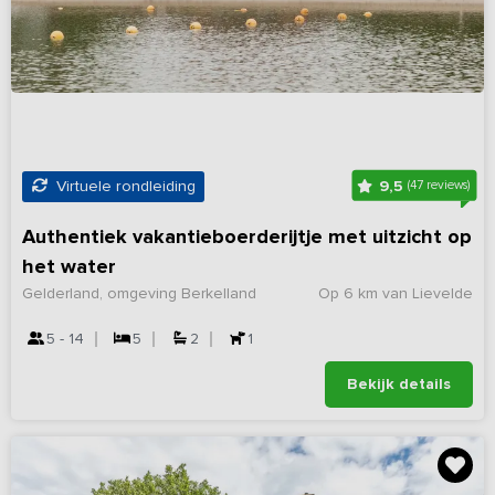
9,5
Virtuele rondleiding
(47 reviews)
Authentiek vakantieboerderijtje met uitzicht op
het water
Gelderland, omgeving Berkelland
Op 6 km van Lievelde
5 - 14
5
2
1
Bekijk details