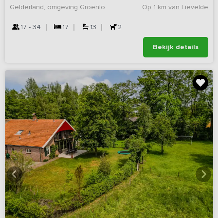
Gelderland, omgeving Groenlo
Op 1 km van Lievelde
17 - 34
17
13
2
Bekijk details