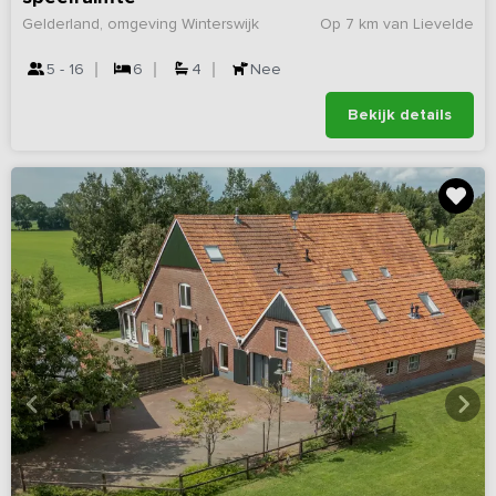
Gelderland, omgeving Winterswijk
Op 7 km van Lievelde
5 - 16
6
4
Nee
Bekijk details