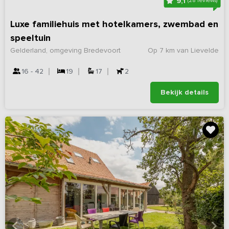
9,1
(28 reviews)
Luxe familiehuis met hotelkamers, zwembad en
speeltuin
Gelderland, omgeving Bredevoort
Op 7 km van Lievelde
16 - 42
19
17
2
Bekijk details