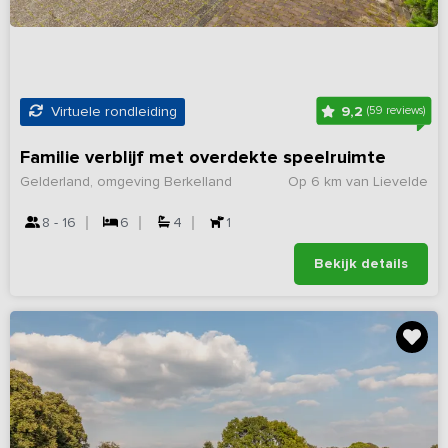
9,2
Virtuele rondleiding
(59 reviews)
Familie verblijf met overdekte speelruimte
Gelderland, omgeving Berkelland
Op 6 km van Lievelde
8 - 16
6
4
1
Bekijk details