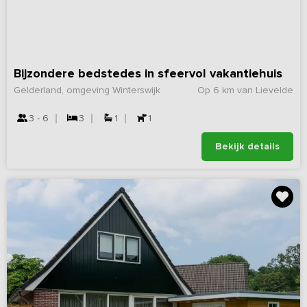
Bijzondere bedstedes in sfeervol vakantiehuis
Gelderland, omgeving Winterswijk
Op 6 km van Lievelde
3 - 6
3
1
1
Bekijk details