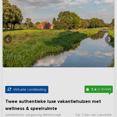
7,4
Virtuele rondleiding
(2 reviews)
Twee authentieke luxe vakantiehuizen met
wellness & speelruimte
Gelderland, omgeving Winterswijk
Op 7 km van Lievelde