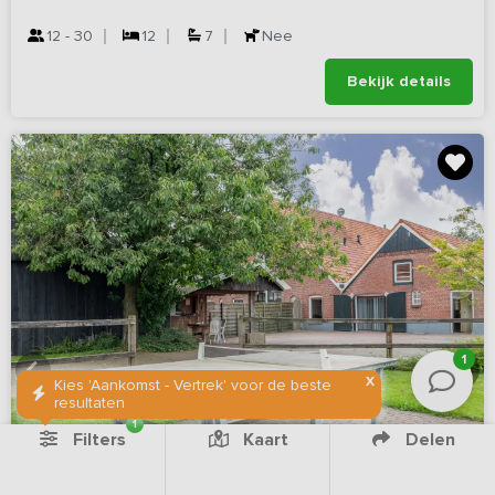
12 - 30
12
7
Nee
Bekijk details
1
X
Kies 'Aankomst - Vertrek' voor de beste
resultaten
1
Filters
Kaart
Delen