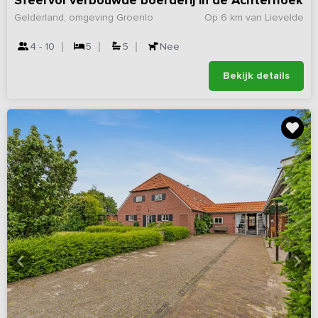
Sfeervol verbouwde boerderij in de Achterhoek
Gelderland, omgeving Groenlo
Op 6 km van Lievelde
4 - 10
5
5
Nee
Bekijk details