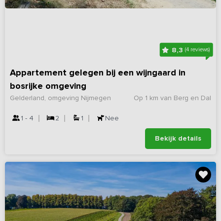
8,3
(4 reviews)
Appartement gelegen bij een wijngaard in
bosrijke omgeving
Gelderland, omgeving Nijmegen
Op 1 km van Berg en Dal
1 - 4
2
1
Nee
Bekijk details