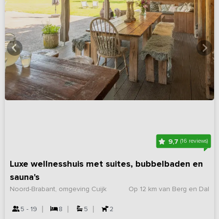
9,7
(16 reviews)
Luxe wellnesshuis met suites, bubbelbaden en
sauna's
Noord-Brabant, omgeving Cuijk
Op 12 km van Berg en Dal
5 - 19
8
5
2