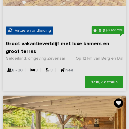
9,3
Virtuele rondleiding
(74 reviews)
Groot vakantieverblijf met luxe kamers en
groot terras
Gelderland, omgeving Zevenaar
Op 12 km van Berg en Dal
8 - 20
8
8
Nee
Bekijk details