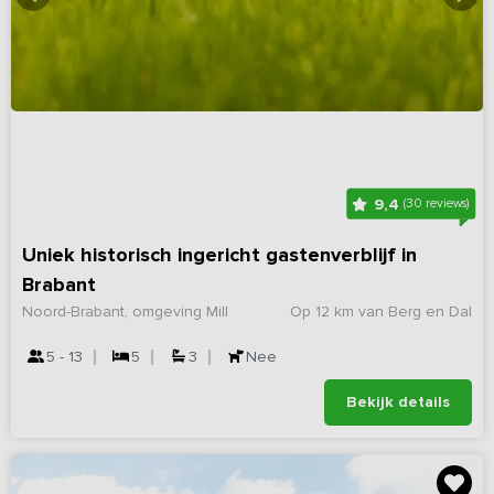
9,4
(30 reviews)
Uniek historisch ingericht gastenverblijf in
Brabant
Noord-Brabant, omgeving Mill
Op 12 km van Berg en Dal
5 - 13
5
3
Nee
Bekijk details