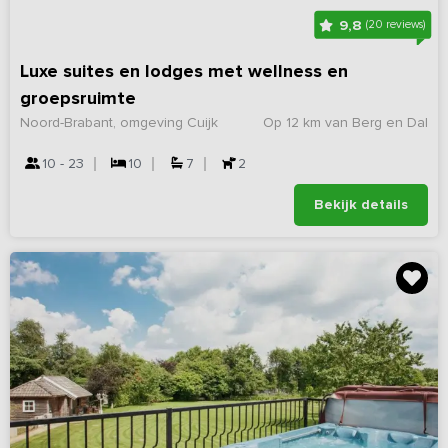
9,8
(20 reviews)
Luxe suites en lodges met wellness en
groepsruimte
Noord-Brabant, omgeving Cuijk
Op 12 km van Berg en Dal
10 - 23
10
7
2
Bekijk details