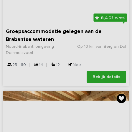
8,4
(21 reviews)
Groepsaccommodatie gelegen aan de
Brabantse wateren
Noord-Brabant, omgeving
Op 10 km van Berg en Dal
Dommelsvoort
25 - 60
14
12
Nee
Bekijk details