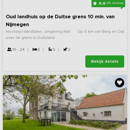
8,8
(45 reviews)
Oud landhuis op de Duitse grens 10 min. van
Nijmegen
Noordrijn-Westfalen, omgeving Net
Op 6 km van Berg en Dal
over de grens in Duitsland
10 - 24
6
5
2
Bekijk details