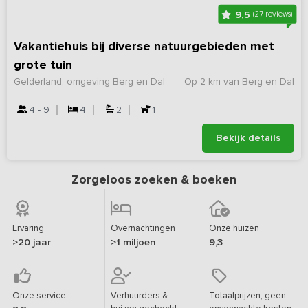
9,5
(27 reviews)
Vakantiehuis bij diverse natuurgebieden met
grote tuin
Gelderland, omgeving Berg en Dal
Op 2 km van Berg en Dal
4 - 9
4
2
1
Bekijk details
Zorgeloos zoeken & boeken
Ervaring
Overnachtingen
Onze huizen
>20 jaar
>1 miljoen
9,3
Onze service
Verhuurders &
Totaalprijzen, geen