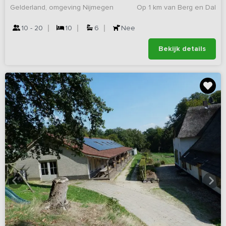
Gelderland, omgeving Nijmegen
Op 1 km van Berg en Dal
10 - 20
10
6
Nee
Bekijk details