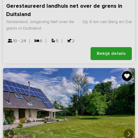
Gerestaureerd landhuis net over de grens in
Duitsland
Gelderland, omgeving Net over de
Op 6 km van Berg en Dal
grens in Duitsland
10 - 24
6
5
2
Bekijk details