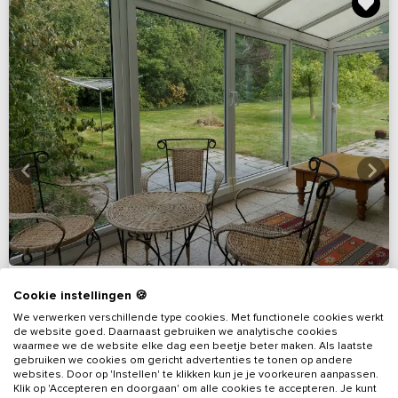
Cookie instellingen 🍪
We verwerken verschillende type cookies. Met functionele cookies werkt
de website goed. Daarnaast gebruiken we analytische cookies
Nieuw
waarmee we de website elke dag een beetje beter maken. Als laatste
gebruiken we cookies om gericht advertenties te tonen op andere
websites. Door op 'Instellen' te klikken kun je je voorkeuren aanpassen.
Nieuw - Sfeervol vakantiehuis nét over de
Klik op 'Accepteren en doorgaan' om alle cookies te accepteren. Je kunt