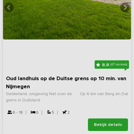
8,8
(47 reviews)
Oud landhuis op de Duitse grens op 10 min. van
Nijmegen
Gelderland, omgeving Net over de
Op 6 km van Berg en Dal
grens in Duitsland
6 - 18
6
5
2
Bekijk details