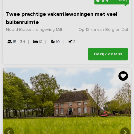
9,4
(39 reviews)
Twee prachtige vakantiewoningen met veel
buitenruimte
Noord-Brabant, omgeving Mill
Op 12 km van Berg en Dal
15 - 34
10
10
2
Bekijk details