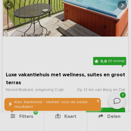
9,8
(18 reviews)
Luxe vakantiehuis met wellness, suites en groot
terras
Noord-Brabant, omgeving Cuijk
Op 12 km van Berg en Dal
1
X
5 - 10
5
4
2
Kies 'Aankomst - Vertrek' voor de beste
resultaten
1
Bekijk details
Filters
Kaart
Delen