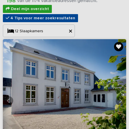
198
van de 1174 vakantieadressen gematcht.
Deel mijn overzicht
4 Tips voor meer zoekresultaten
12
Slaapkamers