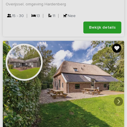
Overijssel, omgeving Hardenberg
15 - 30
13
11
Nee
Bekijk details