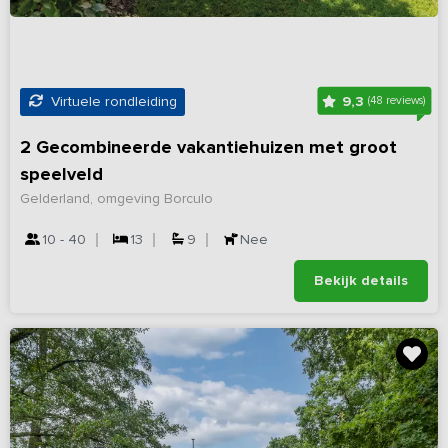
9,3
Virtuele rondleiding
(48 reviews)
2 Gecombineerde vakantiehuizen met groot
speelveld
Gelderland, omgeving Borculo
10 - 40
13
9
Nee
Bekijk details