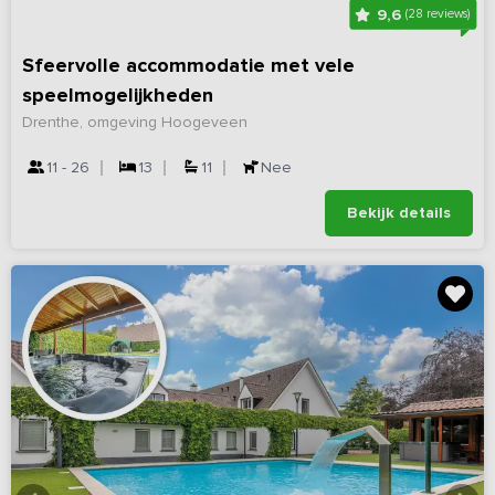
9,6
(28 reviews)
Sfeervolle accommodatie met vele
speelmogelijkheden
Drenthe, omgeving Hoogeveen
11 - 26
13
11
Nee
Bekijk details