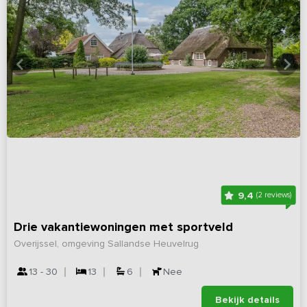
9,4
(2 reviews)
Drie vakantiewoningen met sportveld
Overijssel, omgeving Sallandse Heuvelrug
13 - 30
13
6
Nee
Bekijk details