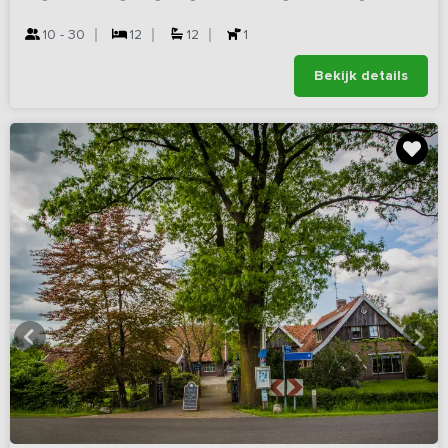
10 - 30
12
12
1
Bekijk details