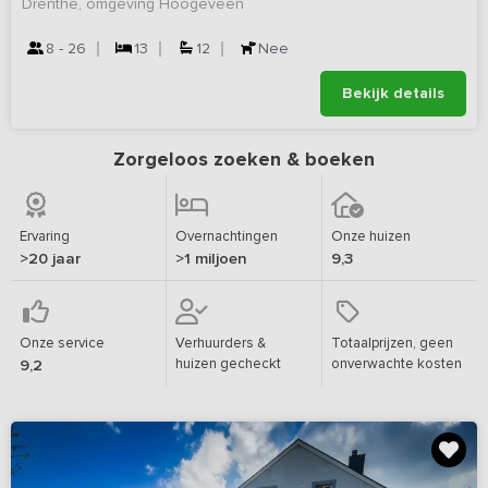
Drenthe, omgeving Hoogeveen
8 - 26
13
12
Nee
Bekijk details
Zorgeloos zoeken & boeken
Ervaring
Overnachtingen
Onze huizen
>20 jaar
>1 miljoen
9,3
Onze service
Verhuurders &
Totaalprijzen, geen
huizen gecheckt
onverwachte kosten
9,2