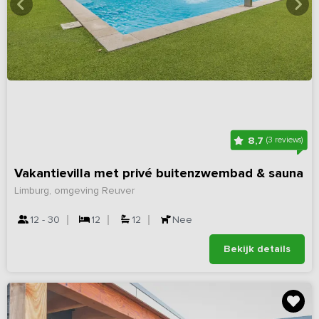
8,7
(3 reviews)
Vakantievilla met privé buitenzwembad & sauna
Limburg, omgeving Reuver
12 - 30
12
12
Nee
Bekijk details