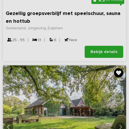
8,2
Gezellig groepsverblijf met speelschuur, sauna
en hottub
Gelderland, omgeving Zutphen
25 - 55
13
6
Nee
Bekijk details