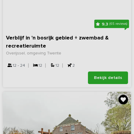
9,3
(65 reviews)
Verblijf in 'n bosrijk gebied + zwembad &
recreatieruimte
Overijssel, omgeving Twente
12 - 24
12
12
2
Bekijk details