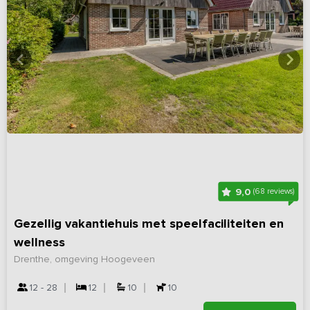
9,0
(68 reviews)
Gezellig vakantiehuis met speelfaciliteiten en
wellness
Drenthe, omgeving Hoogeveen
12 - 28
12
10
10