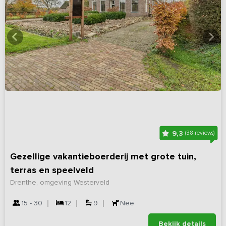
9,3
(38 reviews)
Gezellige vakantieboerderij met grote tuin,
terras en speelveld
Drenthe, omgeving Westerveld
15 - 30
12
9
Nee
Bekijk details