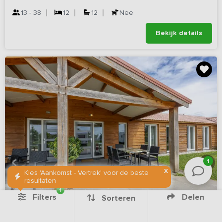
13 - 38
12
12
Nee
Bekijk details
1
X
Kies 'Aankomst - Vertrek' voor de beste
resultaten
1
Filters
Delen
Sorteren