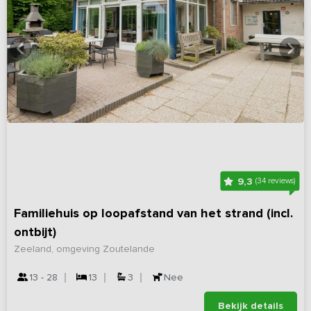
9,3
(34 reviews)
Familiehuis op loopafstand van het strand (incl.
ontbijt)
Zeeland, omgeving Zoutelande
13 - 28
13
3
Nee
Bekijk details